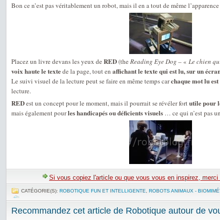
Bon ce n’est pas véritablement un robot, mais il en a tout de même l’apparenc
RED
Placez un livre devans les yeux de
(the
Reading Eye Dog
– «
Le chien qui
voix haute le texte
affichant le texte qui est lu, sur un écra
de la page, tout en
chaque mot lu est
Le suivi visuel de la lecture peut se faire en même temps car
lecture.
RED
utile pour 
est un concept pour le moment, mais il pourrait se révéler fort
les handicapés ou déficients visuels
mais également pour
… ce qui n’est pas u
Si vous copiez l'article ou que vous vous en inspirez, merci
CATÉGORIE(S):
ROBOTIQUE FUN ET INTELLIGENTE
,
ROBOTS ANIMAUX - BIOMIMÉ
Recommandez cet article de Robotique autour de vou