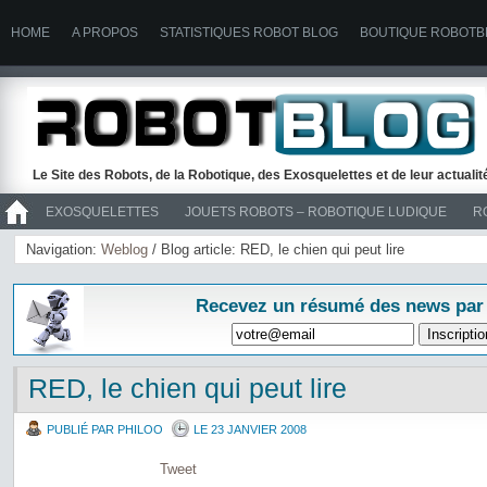
HOME
A PROPOS
STATISTIQUES ROBOT BLOG
BOUTIQUE ROBOTB
Le Site des Robots, de la Robotique, des Exosquelettes et de leur actuali
EXOSQUELETTES
JOUETS ROBOTS – ROBOTIQUE LUDIQUE
R
>> ROBOTS
Navigation:
Weblog
/ Blog article: RED, le chien qui peut lire
Recevez un résumé des news par
RED, le chien qui peut lire
PUBLIÉ PAR PHILOO
LE 23 JANVIER 2008
Tweet