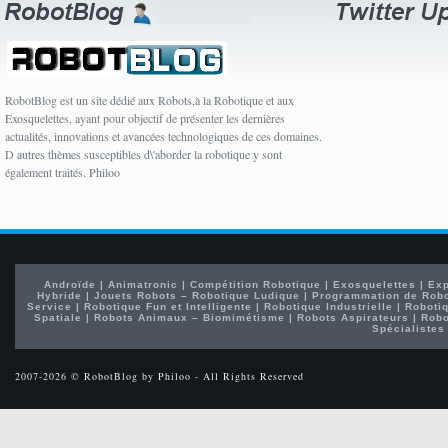
RobotBlog est un site dédié aux Robots,à la Robotique et aux
Exosquelettes, ayant pour objectif de présenter les dernières
actualités, innovations et avancées technologiques de ces domaines.
D autres thèmes susceptibles d\'aborder la robotique y sont
également traités. Philoo
Androïde
|
Animatronic
|
Compétition Robotique
|
Exosquelettes
|
Exp
Hybride
|
Jouets Robots – Robotique Ludique
|
Programmation de Rob
Service
|
Robotique Fun et Intelligente
|
Robotique Industrielle
|
Robotiq
Spatiale
|
Robots Animaux – Biomimétisme
|
Robots Aspirateurs
|
Robo
Spécialistes
2007-2026 © RobotBlog by Philoo - All Rights Reserved