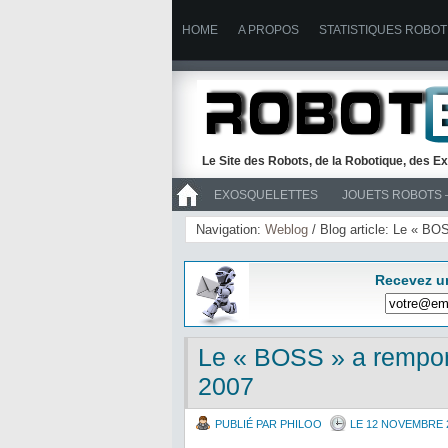
HOME
A PROPOS
STATISTIQUES ROBOT
Le Site des Robots, de la Robotique, des Ex
EXOSQUELETTES
JOUETS ROBOTS 
>> ROBOTS
Navigation:
Weblog
/ Blog article: Le « B
Recevez u
Le « BOSS » a rempor
2007
PUBLIÉ PAR PHILOO
LE 12 NOVEMBRE 