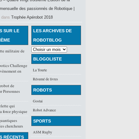
mensuelle des passionnés de Robotique |
dans
Trophée Apérobot 2018
S SUR LE
LES ARCHIVES DE
HÈME
ROBOTBLOG
te militaire de
BLOGOLISTE
tics Challenge
La Tourte
évènement en
Résumé de livres
robot de
ROBOTS
ur Personnes
Gostai
lette qui
Robot Advance
a force physique
quantiques
SPORTS
les chercheurs
ASM Rugby
S RÉCENTS