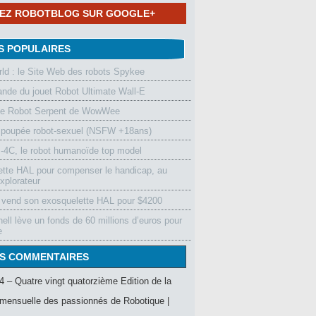
NEZ ROBOTBLOG SUR GOOGLE+
S POPULAIRES
d : le Site Web des robots Spykee
de du jouet Robot Ultimate Wall-E
le Robot Serpent de WowWee
 poupée robot-sexuel (NSFW +18ans)
4C, le robot humanoïde top model
ette HAL pour compenser le handicap, au
xplorateur
vend son exosquelette HAL pour $4200
ell lève un fonds de 60 millions d’euros pour
e
S COMMENTAIRES
4 – Quatre vingt quatorzième Edition de la
mensuelle des passionnés de Robotique |