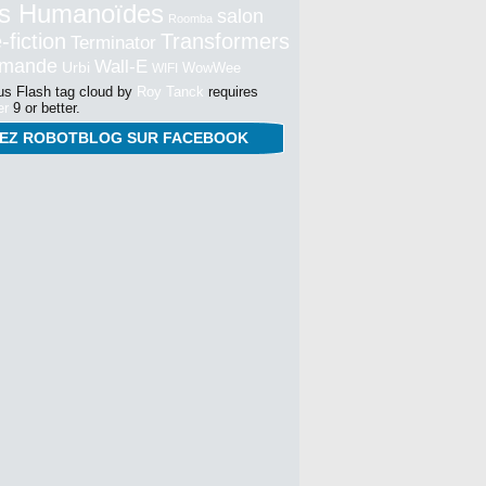
s Humanoïdes
salon
Roomba
-fiction
Transformers
Terminator
mmande
Wall-E
Urbi
WowWee
WIFI
s Flash tag cloud by
Roy Tanck
requires
er
9 or better.
NEZ ROBOTBLOG SUR FACEBOOK