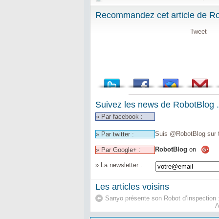
Recommandez cet article de Rob
Tweet
Suivez les news de RobotBlog .
» Par facebook :
Suis @RobotBlog sur t
» Par twitter :
RobotBlog
on
» Par Google+ :
» La newsletter :
Les articles voisins
Sanyo présente son Robot d’inspection 
A