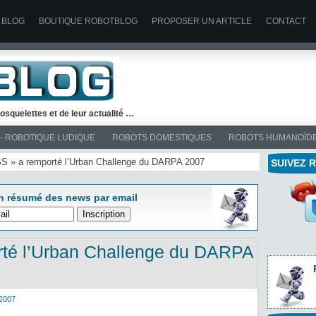
 BLOG
BOUTIQUE ROBOTBLOG
PROPOSER UN ARTICLE
CONTACT
osquelettes et de leur actualité …
– ROBOTIQUE LUDIQUE
ROBOTS DOMESTIQUES
ROBOTS HUMANOÏD
OSS » a remporté l’Urban Challenge du DARPA 2007
SUIVEZ 
n résumé des news par email
té l’Urban Challenge du DARPA
2007