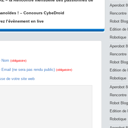
RE – la Rencontre mensuelle des passionnés de
Aperobot 8
manoïdes ! – Concours CybeDroid
Rencontre 
ez l’évènement en live
Robot Blog
Edition de
Robotique
Aperobot 8
Rencontre 
e Nom
(obligatoire)
Robot Blog
e Email (ne sera pas rendu public)
(obligatoire)
Edition de
Robotique
sse de votre site web
Aperobot 8
Rencontre 
Robot Blog
Edition de
Robotique
Aperobot 83