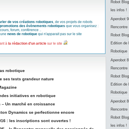
Robot Blog
les infos !
Aperobot 9
arler de vos créations robotiques
, de vos projets de robots
promotions des évènements robotiques
que vous organisez :
Rencontre 
cours, forum, conférence ..
r une
news de robotique
qui n'apparait pas sur le site
Robot Blog
Edition de
ant à
la rédaction d'un article
sur le site
Robotique
Aperobot 8
Rencontre 
as robotique
Robot Blog
 ses tests grandeur nature
Edition de
 Magazine
Robotique
des initiatives en robotique
Aperobot 8
s – Un marché en croissance
Rencontre 
ton Dynamics se perfectionne encore
Robot Blog
6 : les inscriptions sont ouvertes !
les infos !