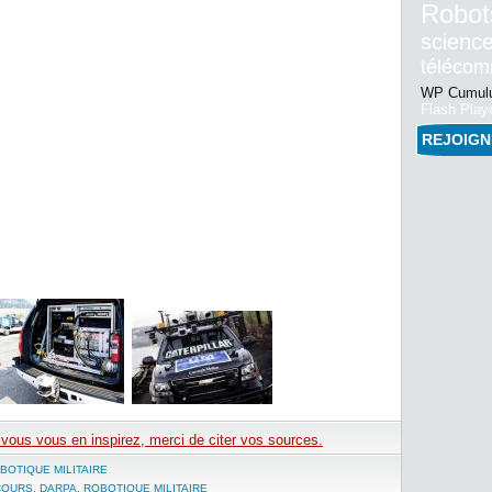
Robot
science
téléco
WP Cumulu
Flash Play
REJOIG
e vous vous en inspirez, merci de citer vos sources.
BOTIQUE MILITAIRE
COURS
,
DARPA
,
ROBOTIQUE MILITAIRE