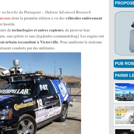
PROPOSEZ
e recherche du Pentagone – Defense Advanced Research
véhicules entièrement
ncours
dont la première édition a vu des
t hostile.
technologies et autres capteurs
urrés de
, de prouver leur
in, sans pilote et sans [tag]radio-commande[tag]. Les engins ont
t urbain reconstitué à Victorville
. Pour améliorer le réalisme
étaient conduits par des militaires.
PUB ROB
PARMI LE