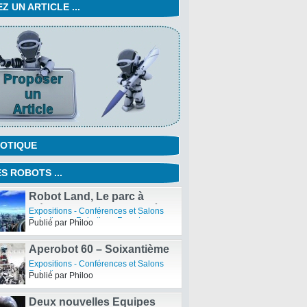
 UN ARTICLE ...
OTIQUE
S ROBOTS ...
Robot Land, Le parc à
thème robotique en Corée
Expositions - Conférences et Salons
Robotiques
,
Robotique Fun et
Publié par Philoo
Intelligente
,
Spécialistes Robotiques
Aperobot 60 – Soixantième