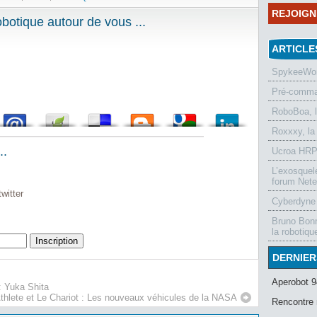
REJOIG
otique autour de vous ...
ARTICLE
SpykeeWorl
Pré-comman
RoboBoa, 
Roxxxy, la
..
Ucroa HRP-
L’exosquel
forum Nete
witter
Cyberdyne 
Bruno Bonn
la robotiqu
DERNIER
Aperobot 9
: Yuka Shita
thlete et Le Chariot : Les nouveaux véhicules de la NASA
Rencontre 