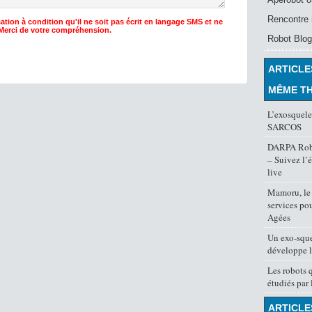
Rencontre 
ation à condition qu'il ne soit pas écrit en langage SMS et ne
 Merci de votre compréhension.
Robot Blog
ARTICLE
MÊME T
L’exosquelet
SARCOS
DARPA Robo
– Suivez l’
live
Mamoru, le 
services po
Agées
Un exo-sque
développe l
Les robots 
étudiés par 
ARTICLE