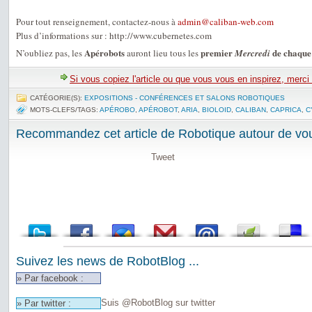
Pour tout renseignement, contactez-nous à
admin@caliban-web.com
Plus d’informations sur : http://www.cubernetes.com
Apérobots
premier
de chaque
N’oubliez pas, les
auront lieu tous les
Mercredi
Si vous copiez l'article ou que vous vous en inspirez, merci
CATÉGORIE(S):
EXPOSITIONS - CONFÉRENCES ET SALONS ROBOTIQUES
MOTS-CLEFS/TAGS:
APÉROBO
,
APÉROBOT
,
ARIA
,
BIOLOID
,
CALIBAN
,
CAPRICA
,
C
Recommandez cet article de Robotique autour de vou
Tweet
Suivez les news de RobotBlog ...
» Par facebook :
Suis @RobotBlog sur twitter
» Par twitter :