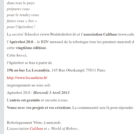
dans tout le pays
préparez vous
pour le rendez-vous
faites vous « bot »
pour l’Apérobot !
association Caliban
La
société Teknobot
(www.Worldofrobot.fr) et l’
(www.cuber
Apérobot 20.0
l’
– le RDV mensuel de la robotique tous les premiers mercredi d
vingtième édition
cette
).
Cette fois-ci,
l’Apérobot se fera à partir de
19h au bar La Locandria
, 145 Rue Oberkampf, 75011 Paris.
http://www.locandiera.fr/
(regroupement au sous sol)
Apérobot 20.0 :
Mercredi 3 Avril 2013
entrée est gratuite
L’
et ouverte à tous.
Venez avec vos projets et vos créations
. La communauté sera là pour répondre 
Robotiquement Vôtre, à mercredi.
L’
association
Caliban
et «
World of Robot
« .