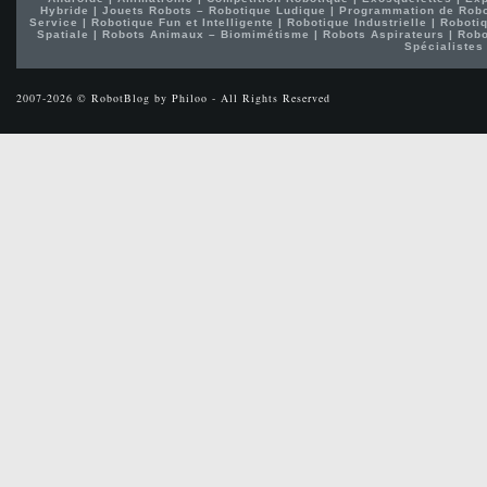
Hybride
|
Jouets Robots – Robotique Ludique
|
Programmation de Rob
Service
|
Robotique Fun et Intelligente
|
Robotique Industrielle
|
Robotiq
Spatiale
|
Robots Animaux – Biomimétisme
|
Robots Aspirateurs
|
Robo
Spécialistes
2007-2026 © RobotBlog by Philoo - All Rights Reserved