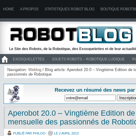
HOME
A PROPOS
STATISTIQUES ROBOT BLOG
BOUTIQUE ROBOTB
Le Site des Robots, de la Robotique, des Exosquelettes et de leur actuali
EXOSQUELETTES
JOUETS ROBOTS – ROBOTIQUE LUDIQUE
R
>> ROBOTS
Navigation:
Weblog
/ Blog article: Aperobot 20.0 – Vingtième Edition de 
passionnés de Robotique
Recevez un résumé des news par
Aperobot 20.0 – Vingtième Edition de
mensuelle des passionnés de Roboti
PUBLIÉ PAR PHILOO
LE 2 AVRIL 2013