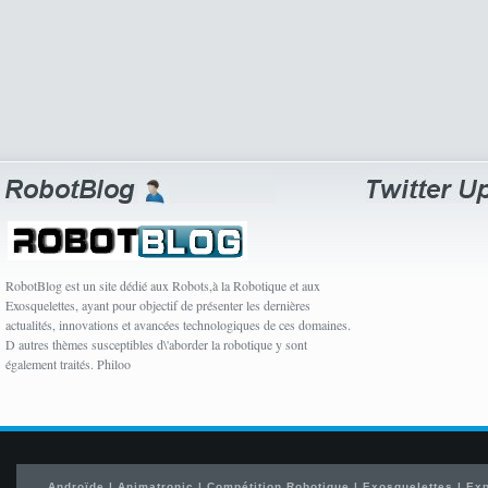
RobotBlog est un site dédié aux Robots,à la Robotique et aux
Exosquelettes, ayant pour objectif de présenter les dernières
actualités, innovations et avancées technologiques de ces domaines.
D autres thèmes susceptibles d\'aborder la robotique y sont
également traités. Philoo
Androïde
|
Animatronic
|
Compétition Robotique
|
Exosquelettes
|
Exp