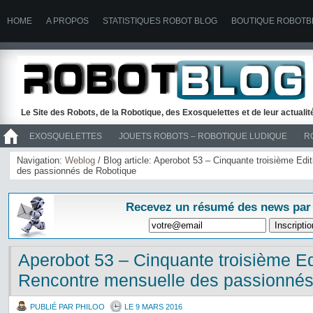
HOME
A PROPOS
STATISTIQUES ROBOT BLOG
BOUTIQUE ROBOTB
Le Site des Robots, de la Robotique, des Exosquelettes et de leur actuali
EXOSQUELETTES
JOUETS ROBOTS – ROBOTIQUE LUDIQUE
R
>> ROBOTS
Navigation:
Weblog
/ Blog article: Aperobot 53 – Cinquante troisième Edi
des passionnés de Robotique
Recevez un résumé des news par
Aperobot 53 – Cinquante troisième Ed
Rencontre mensuelle des passionnés
PUBLIÉ PAR PHILOO
LE 9 MARS 2016