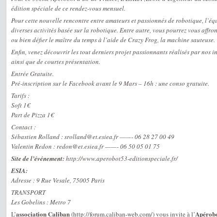
édition spéciale de ce rendez-vous mensuel.
Pour cette nouvelle rencontre entre amateurs et passionnés de robotique, l’é
diverses activités basée sur la robotique. Entre autre, vous pourrez vous affro
ou bien défier le maître du temps à l’aide de Crazy Frog, la machine sauteuse.
Enfin, venez découvrir les tout derniers projet passionnants réalisés par nos 
ainsi que de courtes présentation.
Entrée Gratuite.
Pré-inscription sur le Facebook avant le 9 Mars – 16h : une conso gratuite.
Tarifs :
Soft 1€
Part de Pizza 1€
Contact :
Sébastien Rolland : srolland@et.esiea.fr ——- 06 28 27 00 49
Valentin Redon : redon@et.esiea.fr ——- 06 50 05 01 75
Site de l’événement:
http://www.aperobot53-editionspeciale.fr/
ESIA:
Adresse : 9 Rue Vesale, 75005 Paris
TRANSPORT
Les Gobelins : Metro 7
association Caliban
Apérobo
L’
(http://forum.caliban-web.com/) vous invite à l’