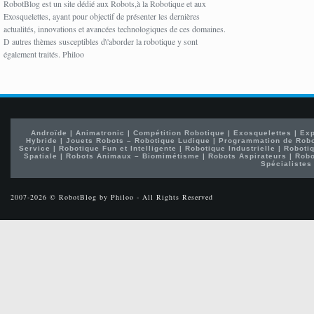
RobotBlog est un site dédié aux Robots,à la Robotique et aux
Exosquelettes, ayant pour objectif de présenter les dernières
actualités, innovations et avancées technologiques de ces domaines.
D autres thèmes susceptibles d\'aborder la robotique y sont
également traités. Philoo
Androïde
|
Animatronic
|
Compétition Robotique
|
Exosquelettes
|
Exp
Hybride
|
Jouets Robots – Robotique Ludique
|
Programmation de Rob
Service
|
Robotique Fun et Intelligente
|
Robotique Industrielle
|
Robotiq
Spatiale
|
Robots Animaux – Biomimétisme
|
Robots Aspirateurs
|
Robo
Spécialistes
2007-2026 © RobotBlog by Philoo - All Rights Reserved