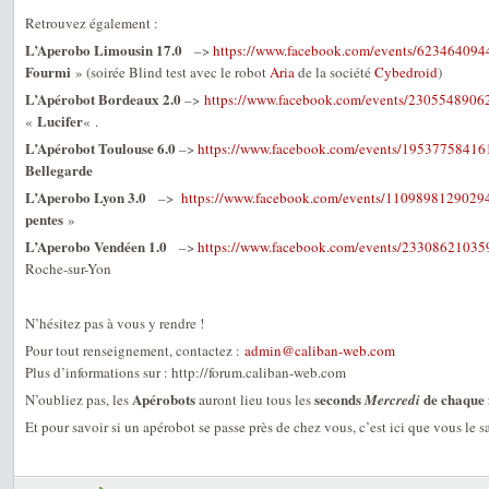
Retrouvez également :
L’Aperobo Limousin 17.0
–>
https://www.facebook.com/events/623464094
Fourmi
» (soirée Blind test avec le robot
Aria
de la société
Cybedroid
)
L’Apérobot Bordeaux 2.0
–>
https://www.facebook.com/events/2305548906
Lucifer
«
« .
L’Apérobot Toulouse 6.0
–>
https://www.facebook.com/events/19537758416
Bellegarde
L’Aperobo Lyon 3.0
–>
https://www.facebook.com/events/1109898129029
pentes
»
L’Aperobo Vendéen 1.0
–>
https://www.facebook.com/events/23308621035
Roche-sur-Yon
N’hésitez pas à vous y rendre !
Pour tout renseignement, contactez :
admin@caliban-web.com
Plus d’informations sur : http://forum.caliban-web.com
Apérobots
seconds
de chaque
N’oubliez pas, les
auront lieu tous les
Mercredi
Et pour savoir si un apérobot se passe près de chez vous, c’est ici que vous le s