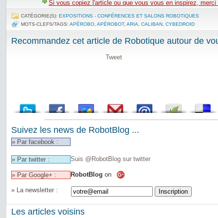
Si vous copiez l'article ou que vous vous en inspirez, merci
CATÉGORIE(S):
EXPOSITIONS - CONFÉRENCES ET SALONS ROBOTIQUES
MOTS-CLEFS/TAGS:
APÉROBO
,
APÉROBOT
,
ARIA
,
CALIBAN
,
CYBEDROID
Recommandez cet article de Robotique autour de vou
Tweet
Suivez les news de RobotBlog ...
» Par facebook :
Suis @RobotBlog sur twitter
» Par twitter :
RobotBlog
on
» Par Google+ :
» La newsletter :
Les articles voisins