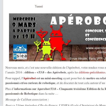
Tweet
Nouveau mois, et c’est une nouvelle édition de l’Apérobot, votre rendez-vous 
édition – v53.0 – des Apérobots
l’année 2016 :
, après les
éditions précédentes
.
‘
Apérobot
est un mini-meeting
mettre en relat
Pour rappel, l
ayant pour but de
passionnés et/ou curieux de robotique
, et de discuter de tout cela autour d’un 
informations sur Aperobot 53.0 – Cinquante troisième Edition de la 
Plus d’
passionnés de Robotique
dans la suite …
Message de Caliban association :
Pour ce 53ème Apérobot d’Ile-de-France, L’ESIEA (Ecole d’Ingénieur du Mon