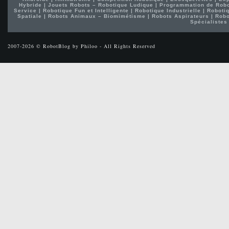
Hybride
|
Jouets Robots – Robotique Ludique
|
Programmation de Rob
Service
|
Robotique Fun et Intelligente
|
Robotique Industrielle
|
Robotiq
Spatiale
|
Robots Animaux – Biomimétisme
|
Robots Aspirateurs
|
Robo
Spécialistes
2007-2026 © RobotBlog by Philoo - All Rights Reserved