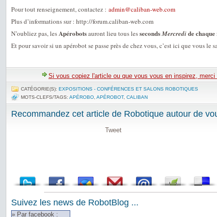
Pour tout renseignement, contactez :
admin@caliban-web.com
Plus d’informations sur : http://forum.caliban-web.com
Apérobots
seconds
de chaque
N’oubliez pas, les
auront lieu tous les
Mercredi
Et pour savoir si un apérobot se passe près de chez vous, c’est ici que vous le s
Si vous copiez l'article ou que vous vous en inspirez, merci
CATÉGORIE(S):
EXPOSITIONS - CONFÉRENCES ET SALONS ROBOTIQUES
MOTS-CLEFS/TAGS:
APÉROBO
,
APÉROBOT
,
CALIBAN
Recommandez cet article de Robotique autour de vou
Tweet
Suivez les news de RobotBlog ...
» Par facebook :