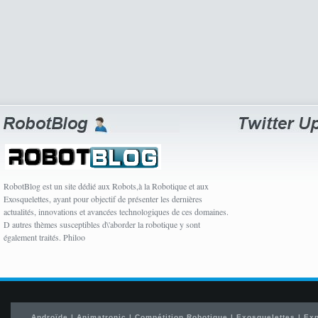
RobotBlog est un site dédié aux Robots,à la Robotique et aux
Exosquelettes, ayant pour objectif de présenter les dernières
actualités, innovations et avancées technologiques de ces domaines.
D autres thèmes susceptibles d\'aborder la robotique y sont
également traités. Philoo
Androïde
|
Animatronic
|
Compétition Robotique
|
Exosquelettes
|
Exp