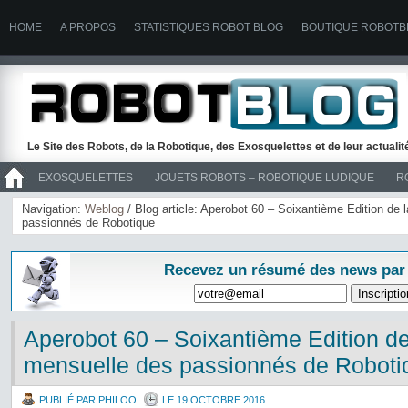
HOME
A PROPOS
STATISTIQUES ROBOT BLOG
BOUTIQUE ROBOTB
Le Site des Robots, de la Robotique, des Exosquelettes et de leur actuali
EXOSQUELETTES
JOUETS ROBOTS – ROBOTIQUE LUDIQUE
R
>> ROBOTS
Navigation:
Weblog
/ Blog article: Aperobot 60 – Soixantième Edition de
passionnés de Robotique
Recevez un résumé des news par
Aperobot 60 – Soixantième Edition d
mensuelle des passionnés de Roboti
PUBLIÉ PAR PHILOO
LE 19 OCTOBRE 2016