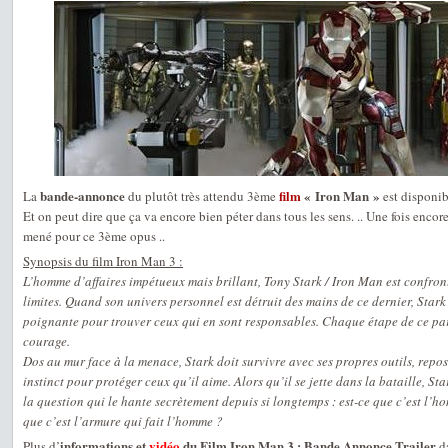
bande-annonce
film
« Iron Man »
La
du plutôt très attendu 3ème
est disponib
Et on peut dire que ça va encore bien péter dans tous les sens. .. Une fois encor
mené pour ce 3ème opus ..
Synopsis du film Iron Man 3 :
L’homme d’affaires impétueux mais brillant, Tony Stark / Iron Man est confron
limites. Quand son univers personnel est détruit des mains de ce dernier, Star
poignante pour trouver ceux qui en sont responsables. Chaque étape de ce pa
courage.
Dos au mur face à la menace, Stark doit survivre avec ses propres outils, repos
instinct pour protéger ceux qu’il aime. Alors qu’il se jette dans la bataille, St
la question qui le hante secrètement depuis si longtemps : est-ce que c’est l’h
que c’est l’armure qui fait l’homme ?
informations et
vidéo
du Film Iron Man 3 : Bande Annonce Trailer
Plus d’
da