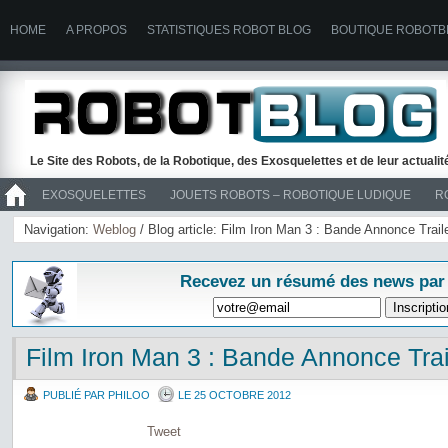
HOME
A PROPOS
STATISTIQUES ROBOT BLOG
BOUTIQUE ROBOTB
Le Site des Robots, de la Robotique, des Exosquelettes et de leur actuali
EXOSQUELETTES
JOUETS ROBOTS – ROBOTIQUE LUDIQUE
R
>> ROBOTS
Navigation:
Weblog
/ Blog article: Film Iron Man 3 : Bande Annonce Trail
Recevez un résumé des news par
Film Iron Man 3 : Bande Annonce Trai
PUBLIÉ PAR PHILOO
LE 25 OCTOBRE 2012
Tweet