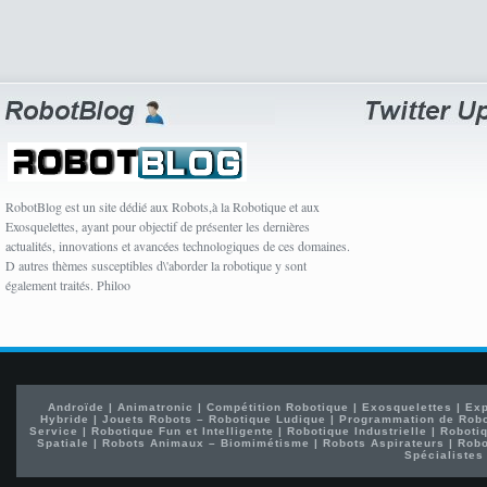
RobotBlog est un site dédié aux Robots,à la Robotique et aux
Exosquelettes, ayant pour objectif de présenter les dernières
actualités, innovations et avancées technologiques de ces domaines.
D autres thèmes susceptibles d\'aborder la robotique y sont
également traités. Philoo
Androïde
|
Animatronic
|
Compétition Robotique
|
Exosquelettes
|
Exp
Hybride
|
Jouets Robots – Robotique Ludique
|
Programmation de Rob
Service
|
Robotique Fun et Intelligente
|
Robotique Industrielle
|
Robotiq
Spatiale
|
Robots Animaux – Biomimétisme
|
Robots Aspirateurs
|
Robo
Spécialistes