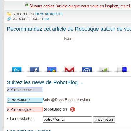
Si vous copiez l'article ou que vous vous en inspirez, merci
CATÉGORIE(S):
FILMS DE ROBOTS
MOTS-CLEFS/TAGS:
FILM
Recommandez cet article de Robotique autour de vou
Tweet
Suivez les news de RobotBlog ...
» Par facebook :
Suis @RobotBlog sur twitter
» Par twitter :
RobotBlog
on
» Par Google+ :
» La newsletter :