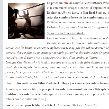
Le prochain
film
des
Studios DreamWorks
avec
et les premières images viennent d’apparaître 
film Real Steel
Réalisé par
Shawn Levy
, le
qui s
des combats boxe où les combattants son
sujet
l’affiche, on retrouvera les acteurs suivants :
Hu
Dakota Goyo, Anthony Mackie et Evangeline Li
Synopsis du film Real Steel :
Dans un futur proche, la boxe a évolué pour de
Kenton, un ancien boxeur, a perdu toute chan
depuis que
les humains ont été remplacés sur le ring par des robots d’acier
de 
présent, il n’est plus qu’un manager minable qui utilise des robots bas de gam
récupération. Il gagne juste assez pour survivre d’un combat à l’autre.
Lorsque Charlie touche le fond, il accepte à contrecœur de faire équipe avec so
perdu de vue depuis des années, pour construire et entraîner un champion. Dan
permis, les enjeux sont plus élevés qu’ils ne l’ont jamais été.
Contre toute attente, Charlie et Max ont une chance, une seule, de faire leur
informations sur Film Real Steel : Hugh Jackman et les robots boxeu
Plus d’
plus part des robots ne seront pas des effets spéci
A noter que pour ce film, la
utiliser des robots réels
d’
plutôt que des créations numériques. Et pour cela, il
robots pour se battre sur le ring…
Sortie prévue pour le film Real Steel
:
Novembre 2011
aux
Etats-Unis
.