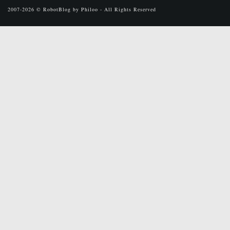
2007-2026 © RobotBlog by Philoo - All Rights Reserved