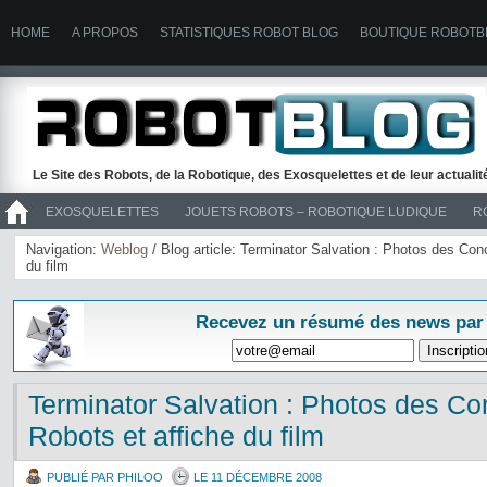
HOME
A PROPOS
STATISTIQUES ROBOT BLOG
BOUTIQUE ROBOTB
Le Site des Robots, de la Robotique, des Exosquelettes et de leur actuali
EXOSQUELETTES
JOUETS ROBOTS – ROBOTIQUE LUDIQUE
R
>> ROBOTS
Navigation:
Weblog
/ Blog article: Terminator Salvation : Photos des Co
du film
Recevez un résumé des news par
Terminator Salvation : Photos des C
Robots et affiche du film
PUBLIÉ PAR PHILOO
LE 11 DÉCEMBRE 2008