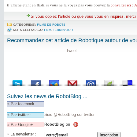
(l’affiche étant en flash, si vous ne la voyez pas vous pouvez la
consulter ici : 
Si vous copiez l'article ou que vous vous en inspirez, merci
CATÉGORIE(S):
FILMS DE ROBOTS
MOTS-CLEFS/TAGS:
FILM
,
TERMINATOR
Recommandez cet article de Robotique autour de vou
Tweet
Suivez les news de RobotBlog ...
» Par facebook :
Suis @RobotBlog sur twitter
» Par twitter :
RobotBlog
on
» Par Google+ :
» La newsletter :