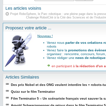
Les articles voisins
Projet RoboSphere, le Parc robotique : une pleine page dans la press
Chalenge RobotCité à la Cité des Sciences et de l’Indust
Proposez votre article ...
Nouveau !
Venez nous
parler de vos créations 
robots
Venez faire la
promotions des évènem
organisez : rencontre, concours, forum,
Venez rédiger une
news de robotique
en participant à
la rédaction d'un a
Articles Similaires
Des prix Nobel et des ONG veulent interdire les « robots-t
Quizz sur le film Terminator
Film Terminator 5 – Un scénariste français veut sauver la 
Arnold Schwarzenegger de retour dans le film Terminator 5