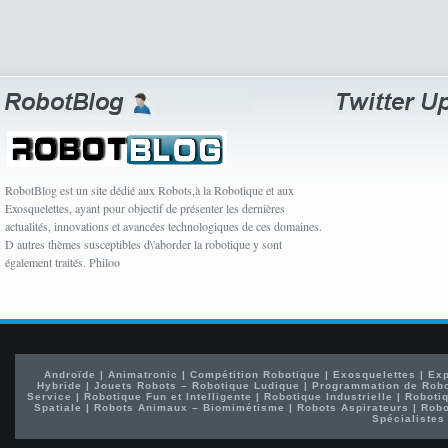
RobotBlog est un site dédié aux Robots,à la Robotique et aux
Exosquelettes, ayant pour objectif de présenter les dernières
actualités, innovations et avancées technologiques de ces domaines.
D autres thèmes susceptibles d\'aborder la robotique y sont
également traités. Philoo
Androïde
|
Animatronic
|
Compétition Robotique
|
Exosquelettes
|
Exp
Hybride
|
Jouets Robots – Robotique Ludique
|
Programmation de Rob
Service
|
Robotique Fun et Intelligente
|
Robotique Industrielle
|
Robotiq
Spatiale
|
Robots Animaux – Biomimétisme
|
Robots Aspirateurs
|
Robo
Spécialistes