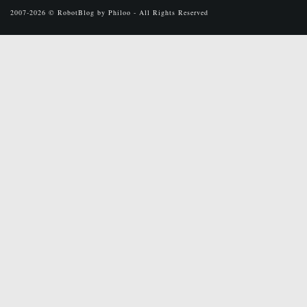
2007-2026 © RobotBlog by Philoo - All Rights Reserved