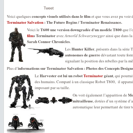
Tweet
concepts visuels utilisés dans le film
Voici quelques
et que vous avez pu voir 
Terminator Salvation
: The Future Begins / Terminator Renaissance.
T600 une version downgradée d’un modèle T800
Voici le
que l’o
film
s Terminator
avec
Arnorld Schwarzenegger
ainsi que dans l
Sarah Connor Chronicles
.
Hunter Killer
Les
, présents dans la série 
autonomes de guerre
dévastant toute form
signalant la position des rebelles par la 
informations sur Terminator Salvation : Photos des Concepts Designs 
Plus d’
Harvester est lui un robot
Terminator
géant
Le
, qui pourrai
des humains. Comparé à un classique Robot T800, il apparait
imposant par sa taille.
Mo
On voit également l’apparition de
mitrailleuse
, dotées d’un système d’a
automatique leur permettant de tirer t