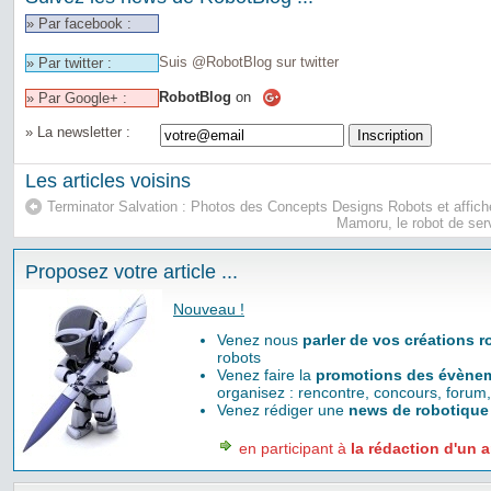
» Par facebook :
Suis @RobotBlog sur twitter
» Par twitter :
RobotBlog
on
» Par Google+ :
» La newsletter :
Les articles voisins
Terminator Salvation : Photos des Concepts Designs Robots et affich
Mamoru, le robot de se
Proposez votre article ...
Nouveau !
Venez nous
parler de vos créations 
robots
Venez faire la
promotions des évènem
organisez : rencontre, concours, forum,
Venez rédiger une
news de robotique
en participant à
la rédaction d'un a