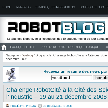
HOME
A PROPOS
STATISTIQUES ROBOT BLOG
BOUTIQUE ROBOTB
Le Site des Robots, de la Robotique, des Exosquelettes et de leur actuali
EXOSQUELETTES
JOUETS ROBOTS – ROBOTIQUE LUDIQUE
R
>> ROBOTS
Navigation:
Weblog
/ Blog article: Chalenge RobotCité à la Cité des Scien
décembre 2008
Recevez un résumé des news par
Chalenge RobotCité à la Cité des Sci
l’Industrie – 19 au 21 décembre 2008
PUBLIÉ PAR PHILOO
LE 18 DÉCEMBRE 2008