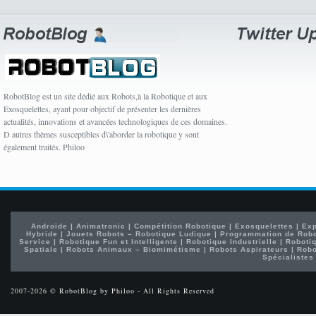
RobotBlog est un site dédié aux Robots,à la Robotique et aux
Exosquelettes, ayant pour objectif de présenter les dernières
actualités, innovations et avancées technologiques de ces domaines.
D autres thèmes susceptibles d\'aborder la robotique y sont
également traités. Philoo
Androïde
|
Animatronic
|
Compétition Robotique
|
Exosquelettes
|
Exp
Hybride
|
Jouets Robots – Robotique Ludique
|
Programmation de Rob
Service
|
Robotique Fun et Intelligente
|
Robotique Industrielle
|
Robotiq
Spatiale
|
Robots Animaux – Biomimétisme
|
Robots Aspirateurs
|
Robo
Spécialistes
2007-2026 © RobotBlog by Philoo - All Rights Reserved