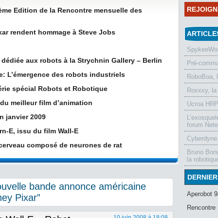
REJOIG
ème Edition de la Rencontre mensuelle des
Pixar rendent hommage à Steve Jobs
ARTICLE
SpykeeWorl
 dédiée aux robots à la Strychnin Gallery – Berlin
Pré-comman
ie: L’émergence des robots industriels
RoboBoa, 
érie spécial Robots et Robotique
Roxxxy, la
du meilleur film d’animation
Ucroa HRP-
n janvier 2009
L’exosquel
forum Nete
n-E, issu du film Wall-E
Cyberdyne 
 cerveau composé de neurones de rat
Bruno Bonn
la robotiqu
DERNIER
uvelle bande annonce américaine
Aperobot 9
ney Pixar”
Rencontre 
10 juin 2008 à 18:08