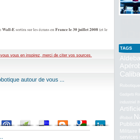
 : Wall-E
France le 30 juillet 2008
sortira sur les écrans en
(et le
TAGS
e vous vous en inspirez, merci de citer vos sources.
Aldeba
Apéro
Calib
otique autour de vous ...
Robotique
Gadgets Ro
industriel
I
Artifici
N
iRobot
Publici
Militaire
..
services