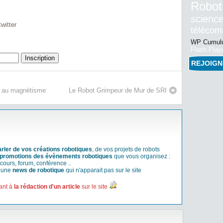
Robot
science
witter
téléco
WP Cumulu
Flash Play
REJOIG
ce au magnétisme
Le Robot Grimpeur de Mur de SRI
arler de vos créations robotiques
, de vos projets de robots
promotions des évènements robotiques
que vous organisez :
cours, forum, conférence ..
r une
news de robotique
qui n'apparait pas sur le site
ant à
la rédaction d'un article
sur le site