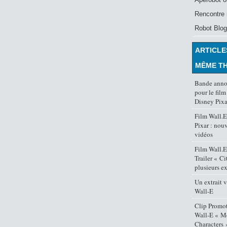
Rencontre 
Robot Blog
ARTICLE
MÊME T
Bande anno
pour le fi
Disney Pixa
Film Wall.E
Pixar : nou
vidéos
Film Wall.
Trailer « Ci
plusieurs ex
Un extrait 
Wall-E
Clip Promot
Wall-E « M
Characters 