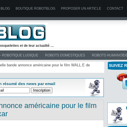
 BLOG
BOUTIQUE ROBOTBLOG
PROPOSER UN ARTICLE
CONTACT
osquelettes et de leur actualité …
– ROBOTIQUE LUDIQUE
ROBOTS DOMESTIQUES
ROBOTS HUMANOÏD
velle bande annonce américaine pour le film WALL.E de
SUIVEZ 
n résumé des news par email
nonce américaine pour le film
xar