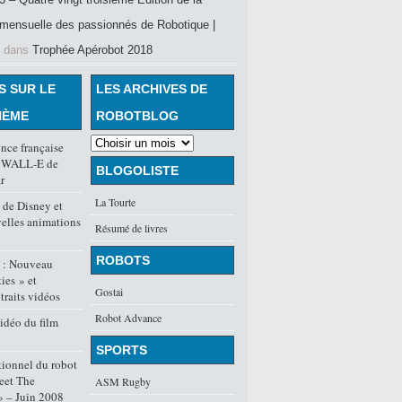
mensuelle des passionnés de Robotique |
dans
Trophée Apérobot 2018
S SUR LE
LES ARCHIVES DE
HÈME
ROBOTBLOG
nce française
lm WALL-E de
BLOGOLISTE
r
La Tourte
 de Disney et
velles animations
Résumé de livres
ROBOTS
E : Nouveau
ties » et
Gostai
traits vidéos
Robot Advance
vidéo du film
SPORTS
ionnel du robot
eet The
ASM Rugby
» – Juin 2008