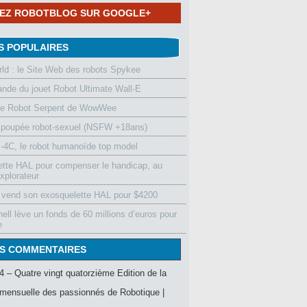
NEZ ROBOTBLOG SUR GOOGLE+
S POPULAIRES
d : le Site Web des robots Spykee
de du jouet Robot Ultimate Wall-E
le Robot Serpent de WowWee
 poupée robot-sexuel (NSFW +18ans)
4C, le robot humanoïde top model
ette HAL pour compenser le handicap, au
xplorateur
vend son exosquelette HAL pour $4200
ell lève un fonds de 60 millions d’euros pour
e
S COMMENTAIRES
4 – Quatre vingt quatorzième Edition de la
mensuelle des passionnés de Robotique |