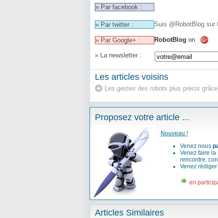
» Par facebook :
Suis @RobotBlog sur t
» Par twitter :
RobotBlog
on
» Par Google+ :
» La newsletter :
Les articles voisins
Les gestes des robots plus précis grâ
Proposez votre article ...
Nouveau !
Venez nous
p
Venez faire la
rencontre, con
Venez rédige
en particip
Articles Similaires