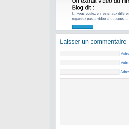
Un extrait vidéo du fi
Blog
dit :
[...] vous voulez en rester aux diffé
regardez pas la vidéo ci-dessous … Il 
Laisser un commentaire
Votr
Votr
Adre