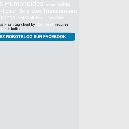
s Humanoïdes
salon
Roomba
-fiction
Transformers
Terminator
mmande
Wall-E
Urbi
WowWee
WIFI
s Flash tag cloud by
Roy Tanck
requires
er
9 or better.
NEZ ROBOTBLOG SUR FACEBOOK