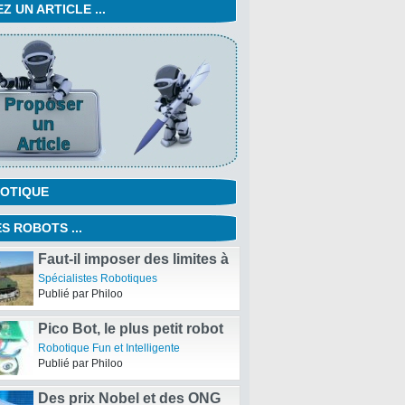
 UN ARTICLE ...
OTIQUE
S ROBOTS ...
Faut-il imposer des limites à
la recherche en robotique et
Spécialistes Robotiques
au robots autonomes ?
Publié par Philoo
Pico Bot, le plus petit robot