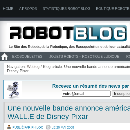
HOME
A PROPOS
STATISTIQUES ROBOT BLOG
BOUTIQUE ROBOTB
Le Site des Robots, de la Robotique, des Exosquelettes et de leur actuali
EXOSQUELETTES
JOUETS ROBOTS – ROBOTIQUE LUDIQUE
R
>> ROBOTS
Navigation:
Weblog
/ Blog article: Une nouvelle bande annonce américai
Disney Pixar
Recevez un résumé des news par
Une nouvelle bande annonce américai
WALL.E de Disney Pixar
PUBLIÉ PAR PHILOO
LE 20 MAI 2008