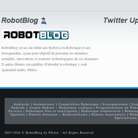
RobotBlog est un site dédié aux Robots,à la Robotique et aux
Exosquelettes, ayant pour objectif de présenter les dernières
actualités, innovations et avancées technologiques de ces domaines.
D autres thèmes susceptibles d\'aborder la robotique y sont
également traités. Philoo
Androïde
|
Animatronic
|
Compétition Robotique
|
Exosquelettes
|
Exp
Hybride
|
Jouets Robots – Robotique Ludique
|
Programmation de Rob
Service
|
Robotique Fun et Intelligente
|
Robotique Industrielle
|
Robotiq
Spatiale
|
Robots Animaux – Biomimétisme
|
Robots Aspirateurs
|
Robo
Spécialistes
2007-2026 © RobotBlog by Philoo - All Rights Reserved