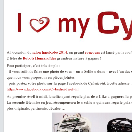
grand
concours
A l’occasion du
salon InnoRobo 2014
, un
est lancé par la
soc
2 têtes de
Robots Humanoïdes
grandeur nature
à gagner !
Pour participer , c’est très simple :
faire une photo de vous – un « Selfie » donc – avec l’un de
- il vous suffit de
que nous vous proposons en pièces jointes
postez votre photo sur la page Facebook de
- puis
Cybedroid
, à cette adresse :
https://www.facebook.com/Cybedroid?ref=hl
premier Avril à midi
reçu le plus de « Like » gagnera la 
Au
, le selfie ayant
seconde tête mise en jeu, récompensera le « selfie » qui aura reçu le prix
La
plus originale, pertinente, décalée …