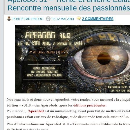
Rencontre mensuelle des passionnés
2 COMMENTAIRES
PUBLIÉ PAR PHILOO
LE 12 MAI 2014
Nouveau mois et donc nouvel Apérobot, votre rendez-vous mensuel : la cinqui
édition – v31.0 – des Apérobots
, après les
éditions précédentes
.
‘
Apérobot
est un mini-meeting
mettre en relat
Pour rappel, l
ayant pour but de
passionnés et/ou curieux de robotique
, et de discuter de tout cela autour d’un 
informations sur Aperobot 31.0 – Trente-et-unième Edition de la Ren
Plus d’
de Robotique
dans la suite …