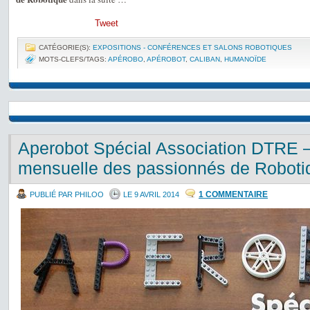
Tweet
CATÉGORIE(S):
EXPOSITIONS - CONFÉRENCES ET SALONS ROBOTIQUES
MOTS-CLEFS/TAGS:
APÉROBO
,
APÉROBOT
,
CALIBAN
,
HUMANOÏDE
Aperobot Spécial Association DTRE –
mensuelle des passionnés de Roboti
1 COMMENTAIRE
PUBLIÉ PAR PHILOO
LE 9 AVRIL 2014