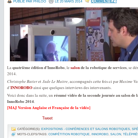
COMMENTEZ !
PUBLIÉ PAR PHILOO
LE 20 MARS 2014
quatrième édition d’InnoRobo
salon
de la robotique de services
La
, le
, se dé
2014.
Christophe Batier
et
Jade Le Maitre
, accompagnés cette fois-ci par
Maxime Val
INNOROBO
d’
ainsi que quelques interviews des intervenants.
résumé vidéo de la seconde journée au salon de l
Voici donc dans la suite, un
InnoRobo 2014
.
[MAJ Version Anglaise et Française de la vidéo]
Tweet
CATÉGORIE(S):
EXPOSITIONS - CONFÉRENCES ET SALONS ROBOTIQUES
,
SPÉ
MOTS-CLEFS/TAGS:
COMPÉTITION ROBOTIQUE
,
INNOROBO
,
SALON
,
TÉLÉPRÉ