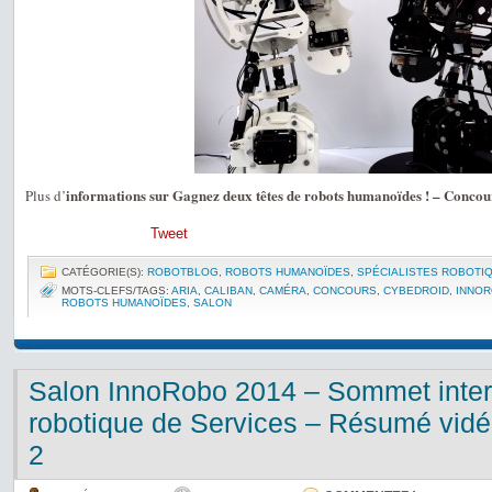
informations sur Gagnez deux têtes de robots humanoïdes ! – Conco
Plus d’
Tweet
CATÉGORIE(S):
ROBOTBLOG
,
ROBOTS HUMANOÏDES
,
SPÉCIALISTES ROBOTI
MOTS-CLEFS/TAGS:
ARIA
,
CALIBAN
,
CAMÉRA
,
CONCOURS
,
CYBEDROID
,
INNO
ROBOTS HUMANOÏDES
,
SALON
Salon InnoRobo 2014 – Sommet intern
robotique de Services – Résumé vidé
2