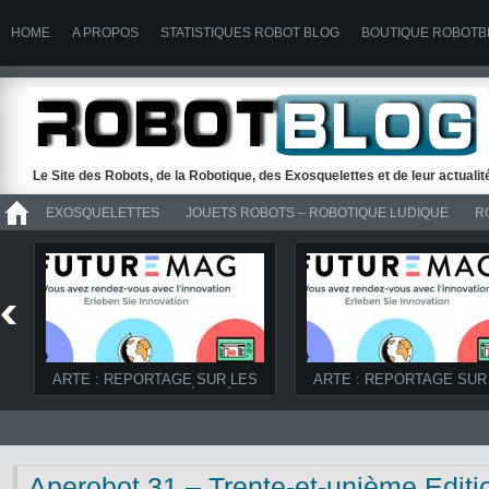
HOME
A PROPOS
STATISTIQUES ROBOT BLOG
BOUTIQUE ROBOTB
Le Site des Robots, de la Robotique, des Exosquelettes et de leur actuali
EXOSQUELETTES
JOUETS ROBOTS – ROBOTIQUE LUDIQUE
R
>> ROBOTS
ARTE : REPORTAGE SUR LES
ARTE : REPORTAGE SUR
ROBOTS D’UBIQUITÉ ET À LA
ROBOTS DANS FUTUREM
FERME DANS FUTUREMAG DU
08/03/2014
07/06/2014
Aperobot 31 – Trente-et-unième Editi