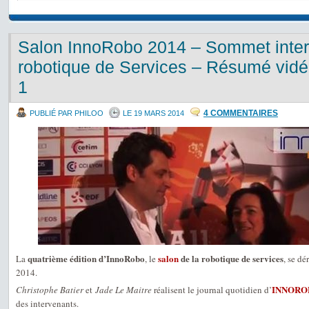
Salon InnoRobo 2014 – Sommet intern
robotique de Services – Résumé vidé
1
4 COMMENTAIRES
PUBLIÉ PAR PHILOO
LE 19 MARS 2014
quatrième édition d’InnoRobo
salon
de la robotique de services
La
, le
, se dé
2014.
INNORO
Christophe Batier
et
Jade Le Maitre
réalisent le journal quotidien d’
des intervenants.