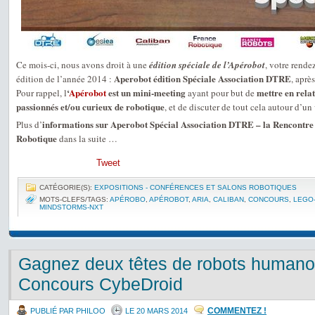
Ce mois-ci, nous avons droit à une
édition spéciale de l’Apérobot
, votre rende
Aperobot édition Spéciale Association DTRE
édition de l’année 2014 :
, aprè
‘
Apérobot
est un mini-meeting
mettre en relat
Pour rappel, l
ayant pour but de
passionnés et/ou curieux de robotique
, et de discuter de tout cela autour d’un 
informations sur Aperobot Spécial Association DTRE – la Rencontre 
Plus d’
Robotique
dans la suite …
Tweet
CATÉGORIE(S):
EXPOSITIONS - CONFÉRENCES ET SALONS ROBOTIQUES
MOTS-CLEFS/TAGS:
APÉROBO
,
APÉROBOT
,
ARIA
,
CALIBAN
,
CONCOURS
,
LEGO
MINDSTORMS-NXT
Gagnez deux têtes de robots humanoï
Concours CybeDroid
COMMENTEZ !
PUBLIÉ PAR PHILOO
LE 20 MARS 2014