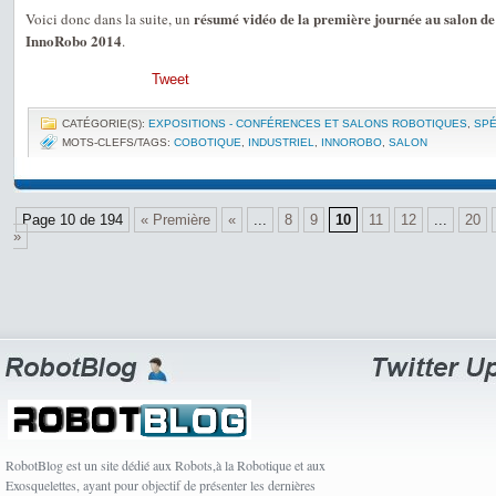
résumé vidéo de la première journée au salon de 
Voici donc dans la suite, un
InnoRobo 2014
.
Tweet
CATÉGORIE(S):
EXPOSITIONS - CONFÉRENCES ET SALONS ROBOTIQUES
,
SPÉ
MOTS-CLEFS/TAGS:
COBOTIQUE
,
INDUSTRIEL
,
INNOROBO
,
SALON
Page 10 de 194
« Première
«
...
8
9
10
11
12
...
20
»
RobotBlog est un site dédié aux Robots,à la Robotique et aux
Exosquelettes, ayant pour objectif de présenter les dernières