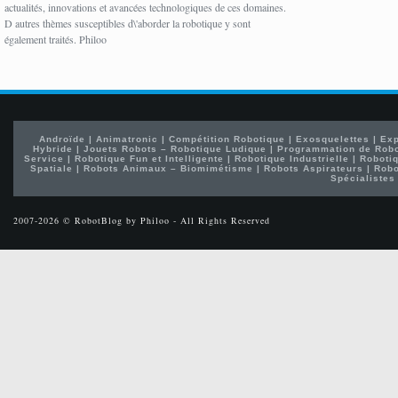
actualités, innovations et avancées technologiques de ces domaines.
D autres thèmes susceptibles d\'aborder la robotique y sont
également traités. Philoo
Androïde
|
Animatronic
|
Compétition Robotique
|
Exosquelettes
|
Exp
Hybride
|
Jouets Robots – Robotique Ludique
|
Programmation de Rob
Service
|
Robotique Fun et Intelligente
|
Robotique Industrielle
|
Robotiq
Spatiale
|
Robots Animaux – Biomimétisme
|
Robots Aspirateurs
|
Robo
Spécialistes
2007-2026 © RobotBlog by Philoo - All Rights Reserved