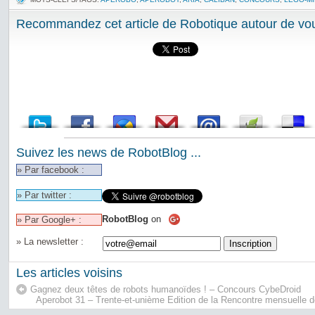
Recommandez cet article de Robotique autour de vou
Suivez les news de RobotBlog ...
» Par facebook :
» Par twitter :
RobotBlog
on
» Par Google+ :
» La newsletter :
Les articles voisins
Gagnez deux têtes de robots humanoïdes ! – Concours CybeDroid
Aperobot 31 – Trente-et-unième Edition de la Rencontre mensuelle 