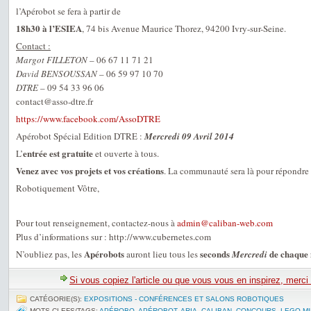
l’Apérobot se fera à partir de
18h30 à l’ESIEA
, 74 bis Avenue Maurice Thorez, 94200 Ivry-sur-Seine.
Contact :
Margot FILLETON
– 06 67 11 71 21
David BENSOUSSAN
– 06 59 97 10 70
DTRE
– 09 54 33 96 06
contact@asso-dtre.fr
https://www.facebook.com/AssoDTRE
Apérobot Spécial Edition DTRE :
Mercredi 09 Avril 2014
entrée est gratuite
L’
et ouverte à tous.
Venez avec vos projets et vos créations
. La communauté sera là pour répondre 
Robotiquement Vôtre,
Pour tout renseignement, contactez-nous à
admin@caliban-web.com
Plus d’informations sur : http://www.cubernetes.com
Apérobots
seconds
de chaque
N’oubliez pas, les
auront lieu tous les
Mercredi
Si vous copiez l'article ou que vous vous en inspirez, merci
CATÉGORIE(S):
EXPOSITIONS - CONFÉRENCES ET SALONS ROBOTIQUES
MOTS-CLEFS/TAGS:
APÉROBO
,
APÉROBOT
,
ARIA
,
CALIBAN
,
CONCOURS
,
LEGO-M