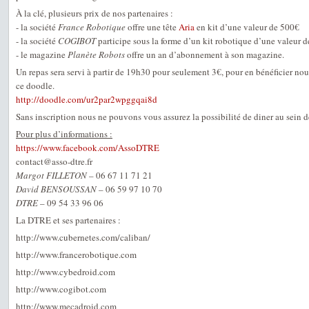
À la clé, plusieurs prix de nos partenaires :
- la société
France Robotique
offre une tête
Aria
en kit d’une valeur de 500€
- la société
COGIBOT
participe sous la forme d’un kit robotique d’une valeur 
- le magazine
Planète Robots
offre un an d’abonnement à son magazine.
Un repas sera servi à partir de 19h30 pour seulement 3€, pour en bénéficier nou
ce doodle.
http://doodle.com/ur2par2wpggqai8d
Sans inscription nous ne pouvons vous assurez la possibilité de diner au sein d
Pour plus d’informations :
https://www.facebook.com/AssoDTRE
contact@asso-dtre.fr
Margot FILLETON
– 06 67 11 71 21
David BENSOUSSAN
– 06 59 97 10 70
DTRE
– 09 54 33 96 06
La DTRE et ses partenaires :
http://www.cubernetes.com/caliban/
http://www.francerobotique.com
http://www.cybedroid.com
http://www.cogibot.com
http://www.mecadroid.com