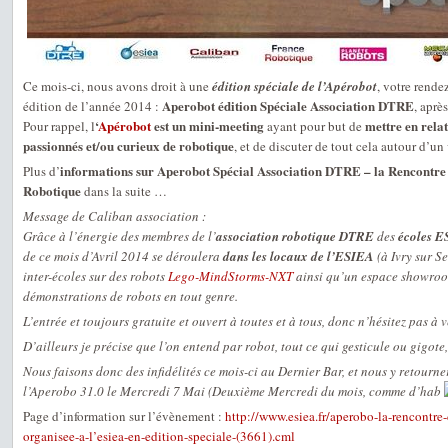
Ce mois-ci, nous avons droit à une
édition spéciale de l’Apérobot
, votre rende
Aperobot édition Spéciale Association DTRE
édition de l’année 2014 :
, aprè
‘
Apérobot
est un mini-meeting
mettre en relat
Pour rappel, l
ayant pour but de
passionnés et/ou curieux de robotique
, et de discuter de tout cela autour d’un 
informations sur Aperobot Spécial Association DTRE – la Rencontre 
Plus d’
Robotique
dans la suite …
Message de Caliban association :
Grâce à l’énergie des membres de l’
association robotique DTRE
des
écoles E
de ce mois d’Avril 2014 se déroulera
dans les locaux de l’ESIEA
(à Ivry sur S
inter-écoles sur des robots
Lego-MindStorms-NXT
ainsi qu’un espace showroo
démonstrations de robots en tout genre.
L’entrée et toujours gratuite et ouvert à toutes et à tous, donc n’hésitez pas à v
D’ailleurs je précise que l’on entend par robot, tout ce qui gesticule ou gigot
Nous faisons donc des infidélités ce mois-ci au Dernier Bar, et nous y retour
l’Aperobo 31.0 le Mercredi 7 Mai (Deuxième Mercredi du mois, comme d’hab
Page d’information sur l’évènement :
http://www.esiea.fr/aperobo-la-rencontre
organisee-a-l’esiea-en-edition-speciale-(3661).cml