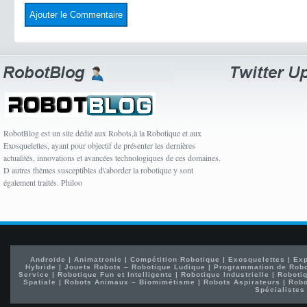
RobotBlog est un site dédié aux Robots,à la Robotique et aux
Exosquelettes, ayant pour objectif de présenter les dernières
actualités, innovations et avancées technologiques de ces domaines.
D autres thèmes susceptibles d\'aborder la robotique y sont
également traités. Philoo
Androïde
|
Animatronic
|
Compétition Robotique
|
Exosquelettes
|
Exp
Hybride
|
Jouets Robots – Robotique Ludique
|
Programmation de Rob
Service
|
Robotique Fun et Intelligente
|
Robotique Industrielle
|
Robotiq
Spatiale
|
Robots Animaux – Biomimétisme
|
Robots Aspirateurs
|
Robo
Spécialistes