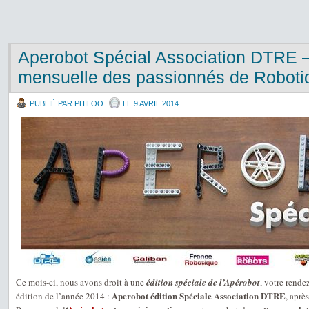
Aperobot Spécial Association DTRE –
mensuelle des passionnés de Roboti
PUBLIÉ PAR PHILOO
LE 9 AVRIL 2014
Ce mois-ci, nous avons droit à une
édition spéciale de l’Apérobot
, votre rende
Aperobot édition Spéciale Association DTRE
édition de l’année 2014 :
, aprè