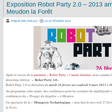
Exposition Robot Party 2.0 – 2013 arri
Meudon la Forêt
PUBLIÉ PAR PHILOO
LE 22 FÉVRIER 2013
Après le succès de la
première « Robot Party » l’année dernière
, nous sommes h
Robot Party 2.0
deuxième édition : «
« .
Robot Party 2.0 se déroulera du
mardi 26 février au vendredi 8 mars 2013
à M
Au programme cette année: des conférences pour les scolaires (le mardi/jeudi et
conférences du
« Potager du dauphin » à Meudon
.
Ménagerie Technologique
Un spectacle de la «
» aura lieu le
mercredi 27 fév
la Foret
.