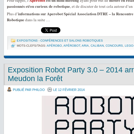
‘
Apérobot
est un mini-meeting
mettre en relat
Pour rappel, l
ayant pour but de
passionnés et/ou curieux de robotique
, et de discuter de tout cela autour d’un 
informations sur Aperobot Spécial Association DTRE – la Rencontre 
Plus d’
Robotique
dans la suite …
EXPOSITIONS - CONFÉRENCES ET SALONS ROBOTIQUES
MOTS-CLEFS/TAGS:
APÉROBO
,
APÉROBOT
,
ARIA
,
CALIBAN
,
CONCOURS
,
LEGO
Exposition Robot Party 3.0 – 2014 arri
Meudon la Forêt
PUBLIÉ PAR PHILOO
LE 12 FÉVRIER 2014