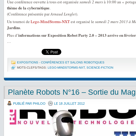
Une conférence ouverte à tous est organisée
samedi 2 mars
à 10:00 au « potag
thème de la cybernétique
.
(Conférence présentée par
Arnaud Lenglet
).
Un tournoi de
Lego-MindStorms-NXT
est organisé le
samedi 2 mars 2013 à 
Jardins
.
informations sur Exposition Robot Party 2.0 – 2013 arrive en févrie
Plus d’
…
EXPOSITIONS - CONFÉRENCES ET SALONS ROBOTIQUES
MOTS-CLEFS/TAGS:
LEGO-MINDSTORMS-NXT
,
SCIENCE‐FICTION
Planète Robots N°16 – Sortie du Mag
PUBLIÉ PAR PHILOO
LE 18 JUILLET 2012