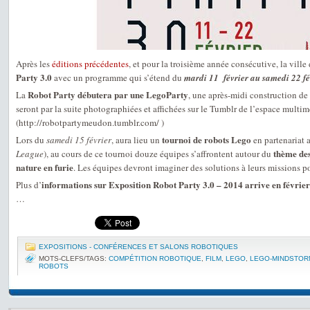
Après les
éditions précédentes
, et pour la troisième année consécutive, la ville
Party 3.0
avec un programme qui s’étend du
mardi 11 février au samedi 22 f
Robot Party débutera par une LegoParty
La
, une après-midi construction de
seront par la suite photographiées et affichées sur le Tumblr de l’espace multi
(http://robotpartymeudon.tumblr.com/ )
tournoi de robots Lego
Lors du
samedi 15 février
, aura lieu un
en partenariat 
thème des 
League
), au cours de ce tournoi douze équipes s’affrontent autour du
nature en furie
. Les équipes devront imaginer des solutions à leurs missions p
informations sur Exposition Robot Party 3.0 – 2014 arrive en févrie
Plus d’
…
EXPOSITIONS - CONFÉRENCES ET SALONS ROBOTIQUES
MOTS-CLEFS/TAGS:
COMPÉTITION ROBOTIQUE
,
FILM
,
LEGO
,
LEGO-MINDSTOR
ROBOTS