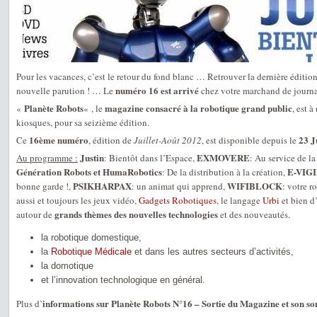
Pour les vacances, c’est le retour du fond blanc … Retrouver la dernière édition
numéro 16 est arrivé
nouvelle parution ! … Le
chez votre marchand de journa
Planète Robots
magazine consacré à la robotique grand public
«
« , le
, est 
kiosques, pour sa seizième édition.
16ème numéro
23 J
Ce
, édition de
Juillet-Août 2012
, est disponible depuis le
Justin
EXMOVERE
Au programme :
: Bientôt dans l’Espace,
: Au service de la 
Génération Robots et HumaRobotics
E-VIG
: De la distribution à la création,
PSIKHARPAX
WIFIBLOCK
bonne garde !,
: un animat qui apprend,
: votre r
aussi et toujours les jeux vidéo,
Gadgets Robotiques
, le langage
Urbi
et bien d’
grands thèmes des nouvelles technologies
autour de
et des nouveautés.
la robotique domestique,
la
Robotique Médicale
et dans les autres secteurs d’activités,
la domotique
et l’innovation technologique en général.
informations sur Planète Robots N°16 – Sortie du Magazine et son 
Plus d’