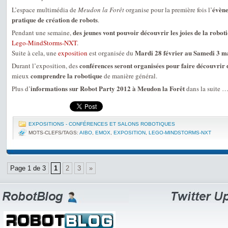
évène
L’espace multimédia de
Meudon la Forêt
organise pour la première fois l’
pratique de création de robots
.
des jeunes vont pouvoir découvrir les joies de la robot
Pendant une semaine,
Lego-MindStorms-NXT
.
Mardi 28 février au Samedi 3 m
Suite à cela, une
exposition
est organisée du
conférences seront organisées pour faire découvrir d
Durant l’exposition, des
comprendre la robotique
mieux
de manière général.
informations sur Robot Party 2012 à Meudon la Forêt
Plus d’
dans la suite 
EXPOSITIONS - CONFÉRENCES ET SALONS ROBOTIQUES
MOTS-CLEFS/TAGS:
AIBO
,
EMOX
,
EXPOSITION
,
LEGO-MINDSTORMS-NXT
Page 1 de 3
1
2
3
»