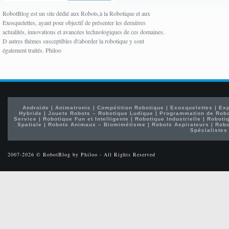
RobotBlog est un site dédié aux Robots,à la Robotique et aux
Exosquelettes, ayant pour objectif de présenter les dernières
actualités, innovations et avancées technologiques de ces domaines.
D autres thèmes susceptibles d\'aborder la robotique y sont
également traités. Philoo
Androïde
|
Animatronic
|
Compétition Robotique
|
Exosquelettes
|
Exp
Hybride
|
Jouets Robots – Robotique Ludique
|
Programmation de Rob
Service
|
Robotique Fun et Intelligente
|
Robotique Industrielle
|
Robotiq
Spatiale
|
Robots Animaux – Biomimétisme
|
Robots Aspirateurs
|
Robo
Spécialistes
2007-2026 © RobotBlog by Philoo - All Rights Reserved