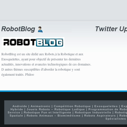
RobotBlog est un site dédié aux Robots,à la Robotique et aux
Exosquelettes, ayant pour objectif de présenter les dernières
actualités, innovations et avancées technologiques de ces domaines.
D autres thèmes susceptibles d\'aborder la robotique y sont
également traités. Philoo
Androïde
|
Animatronic
|
Compétition Robotique
|
Exosquelettes
|
Exp
Hybride
|
Jouets Robots – Robotique Ludique
|
Programmation de Rob
Service
|
Robotique Fun et Intelligente
|
Robotique Industrielle
|
Robotiq
Spatiale
|
Robots Animaux – Biomimétisme
|
Robots Aspirateurs
|
Robo
Spécialistes