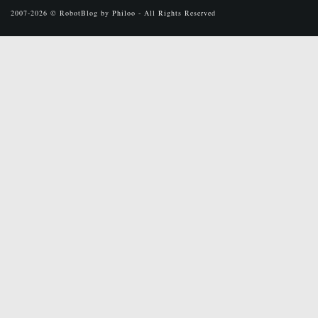
2007-2026 © RobotBlog by Philoo - All Rights Reserved