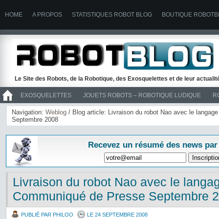
HOME
A PROPOS
STATISTIQUES ROBOT BLOG
BOUTIQUE ROBOTB
Le Site des Robots, de la Robotique, des Exosquelettes et de leur actuali
EXOSQUELETTES
JOUETS ROBOTS – ROBOTIQUE LUDIQUE
R
>> ROBOTS
Navigation:
Weblog
/ Blog article: Livraison du robot Nao avec le langa
Septembre 2008
Recevez un résumé des news par
Livraison du robot Nao avec le langag
Communiqué de Presse Septembre 
PUBLIÉ PAR PHILOO
LE 24 SEPTEMBRE 2008