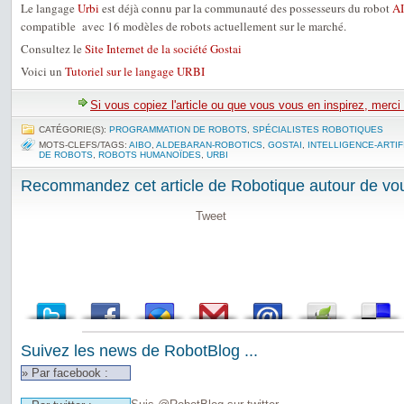
Le langage
Urbi
est déjà connu par la communauté des possesseurs du robot
A
compatible avec 16 modèles de robots actuellement sur le marché.
Consultez le
Site Internet de la société Gostai
Voici un
Tutoriel sur le langage URBI
Si vous copiez l'article ou que vous vous en inspirez, merci
CATÉGORIE(S):
PROGRAMMATION DE ROBOTS
,
SPÉCIALISTES ROBOTIQUES
MOTS-CLEFS/TAGS:
AIBO
,
ALDEBARAN-ROBOTICS
,
GOSTAI
,
INTELLIGENCE-ARTIF
DE ROBOTS
,
ROBOTS HUMANOÏDES
,
URBI
Recommandez cet article de Robotique autour de vou
Tweet
Suivez les news de RobotBlog ...
» Par facebook :