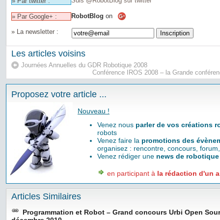
Suis @RobotBlog sur twitter
» Par twitter :
RobotBlog
on
» Par Google+ :
» La newsletter :
Les articles voisins
Journées Annuelles du GDR Robotique 2008
Conférence IROS 2008 – la Grande conféren
Proposez votre article ...
Nouveau !
Venez nous
parler de vos créations 
robots
Venez faire la
promotions des évènem
organisez : rencontre, concours, forum,
Venez rédiger une
news de robotique
en participant à
la rédaction d'un a
Articles Similaires
Programmation et Robot – Grand concours Urbi Open Sour