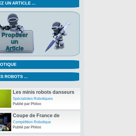
 UN ARTICLE ...
OTIQUE
S ROBOTS ...
Les minis robots danseurs
de la Duke University
Spécialistes Robotiques
Publié par Philoo
Coupe de France de