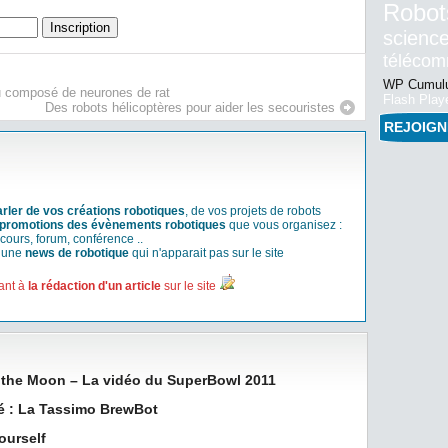
Robot
science
téléco
WP Cumulu
u composé de neurones de rat
Flash Play
Des robots hélicoptères pour aider les secouristes
REJOIG
arler de vos créations robotiques
, de vos projets de robots
promotions des évènements robotiques
que vous organisez :
cours, forum, conférence ..
r une
news de robotique
qui n'apparait pas sur le site
ant à
la rédaction d'un article
sur le site
f the Moon – La vidéo du SuperBowl 2011
é : La Tassimo BrewBot
ourself