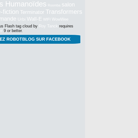
s Humanoïdes
salon
Roomba
-fiction
Transformers
Terminator
mmande
Wall-E
Urbi
WowWee
WIFI
s Flash tag cloud by
Roy Tanck
requires
er
9 or better.
NEZ ROBOTBLOG SUR FACEBOOK