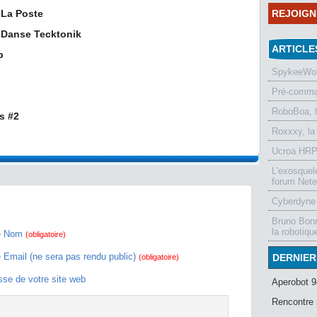
 La Poste
REJOIG
 Danse Tecktonik
ARTICLE
p
SpykeeWorl
Pré-comman
RoboBoa, 
s #2
Roxxxy, la
Ucroa HRP-
L’exosquel
forum Nete
Cyberdyne 
Bruno Bonn
la robotiqu
e Nom
(obligatoire)
e Email (ne sera pas rendu public)
DERNIER
(obligatoire)
sse de votre site web
Aperobot 9
Rencontre 