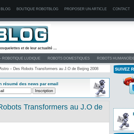
 BLOG
BOUTIQUE ROBOTBLOG
PROPOSER UN ARTICLE
CONTACT
osquelettes et de leur actualité …
– ROBOTIQUE LUDIQUE
ROBOTS DOMESTIQUES
ROBOTS HUMANOÏD
té Astro – Des Robots Transformers au J.O de Beijing 2008
SUIVEZ 
n résumé des news par email
 Robots Transformers au J.O de