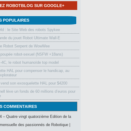
NEZ ROBOTBLOG SUR GOOGLE+
S POPULAIRES
d : le Site Web des robots Spykee
de du jouet Robot Ultimate Wall-E
le Robot Serpent de WowWee
 poupée robot-sexuel (NSFW +18ans)
4C, le robot humanoïde top model
ette HAL pour compenser le handicap, au
xplorateur
vend son exosquelette HAL pour $4200
ell lève un fonds de 60 millions d’euros pour
e
S COMMENTAIRES
4 – Quatre vingt quatorzième Edition de la
mensuelle des passionnés de Robotique |