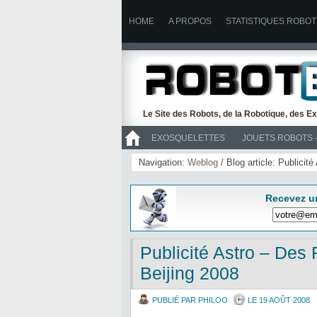
HOME
A PROPOS
STATISTIQUES ROBOT
Le Site des Robots, de la Robotique, des Ex
EXOSQUELETTES
JOUETS ROBOTS 
>> ROBOTS
Navigation:
Weblog
/ Blog article: Publici
Recevez u
Publicité Astro – Des
Beijing 2008
PUBLIÉ PAR PHILOO
LE 19 AOÛT 2008