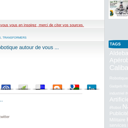
e vous vous en inspirez, merci de citer vos sources.
S
,
TRANSFORMERS
TAGS
otique autour de vous ...
Aldeba
Apéro
Calib
Robotique
Gadgets Ro
industriel
I
Artifici
..
N
iRobot
Publici
witter
Militaire
services