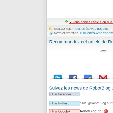
Si vous copiez l'article ou qu
CATÉGORIE(S):
PUBLICITÉS AVEC ROBOTS
MOTS-CLEFS/TAGS:
PUBLICITÉS AVEC ROBOT
Recommandez cet article de Rob
Tweet
Suivez les news de RobotBlog .
» Par facebook :
Suis @RobotBlog sur t
» Par twitter :
RobotBlog
on
» Par Google+ :