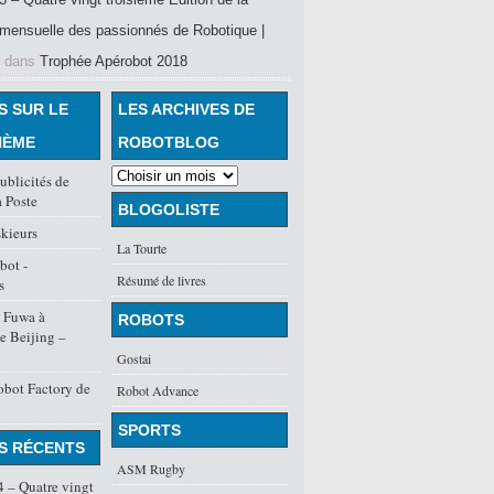
mensuelle des passionnés de Robotique |
dans
Trophée Apérobot 2018
S SUR LE
LES ARCHIVES DE
HÈME
ROBOTBLOG
ublicités de
 Poste
BLOGOLISTE
skieurs
La Tourte
bot -
Résumé de livres
s
s Fuwa à
ROBOTS
de Beijing –
Gostai
obot Factory de
Robot Advance
SPORTS
S RÉCENTS
ASM Rugby
 – Quatre vingt