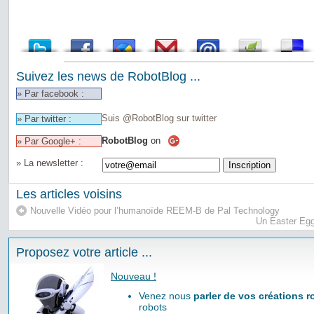
Suivez les news de RobotBlog ...
» Par facebook :
Suis @RobotBlog sur twitter
» Par twitter :
RobotBlog
on
» Par Google+ :
» La newsletter :
Les articles voisins
Nouvelle Vidéo pour l’humanoïde REEM-B de Pal Technology
Un Easter Egg
Proposez votre article ...
Nouveau !
Venez nous
parler de vos créations 
robots