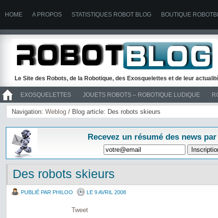
HOME
A PROPOS
STATISTIQUES ROBOT BLOG
BOUTIQUE ROBOTB
Le Site des Robots, de la Robotique, des Exosquelettes et de leur actuali
EXOSQUELETTES
JOUETS ROBOTS – ROBOTIQUE LUDIQUE
R
>> ROBOTS
Navigation:
Weblog
/ Blog article: Des robots skieurs
Recevez un résumé des news par
Des robots skieurs
PUBLIÉ PAR PHILOO
LE 9 AVRIL 2008
Tweet