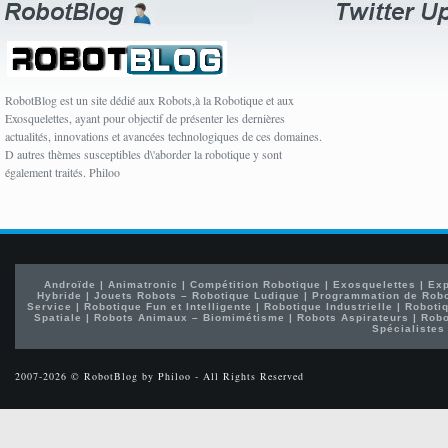
RobotBlog est un site dédié aux Robots,à la Robotique et aux
Exosquelettes, ayant pour objectif de présenter les dernières
actualités, innovations et avancées technologiques de ces domaines.
D autres thèmes susceptibles d\'aborder la robotique y sont
également traités. Philoo
Androïde
|
Animatronic
|
Compétition Robotique
|
Exosquelettes
|
Exp
Hybride
|
Jouets Robots – Robotique Ludique
|
Programmation de Rob
Service
|
Robotique Fun et Intelligente
|
Robotique Industrielle
|
Robotiq
Spatiale
|
Robots Animaux – Biomimétisme
|
Robots Aspirateurs
|
Robo
Spécialistes
2007-2026 © RobotBlog by Philoo - All Rights Reserved