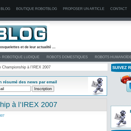
 BLOG
BOUTIQUE ROBOTBLOG
PROPOSER UN ARTICLE
CONTACT
osquelettes et de leur actualité …
– ROBOTIQUE LUDIQUE
ROBOTS DOMESTIQUES
ROBOTS HUMANOÏD
ne Championship à l’IREX 2007
SUIVEZ 
n résumé des news par email
ip à l’IREX 2007
007