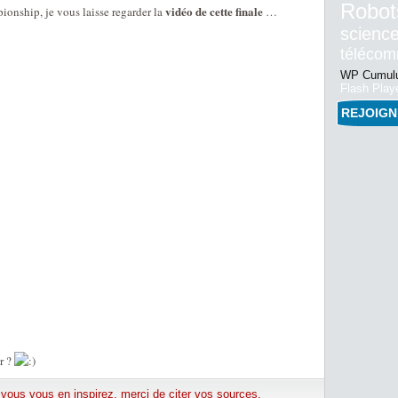
Robot
vidéo de cette finale
onship, je vous laisse regarder la
…
science
téléco
WP Cumulu
Flash Play
REJOIG
r ?
e vous vous en inspirez, merci de citer vos sources.