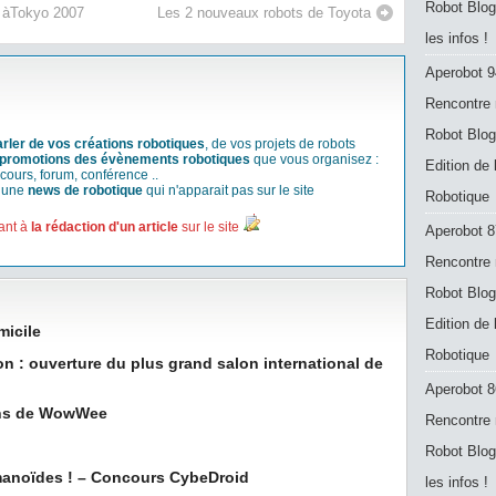
Robot Blog
on àTokyo 2007
Les 2 nouveaux robots de Toyota
les infos !
Aperobot 9
Rencontre 
Robot Blog
arler de vos créations robotiques
, de vos projets de robots
promotions des évènements robotiques
que vous organisez :
Edition de
cours, forum, conférence ..
r une
news de robotique
qui n'apparait pas sur le site
Robotique
ant à
la rédaction d'un article
sur le site
Aperobot 8
Rencontre 
Robot Blog
Edition de
micile
Robotique
on : ouverture du plus grand salon international de
Aperobot 8
ens de WowWee
Rencontre 
Robot Blog
manoïdes ! – Concours CybeDroid
les infos !