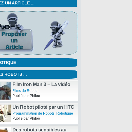
 UN ARTICLE ...
OTIQUE
S ROBOTS ...
Film Iron Man 3 – La vidéo
du Trailer du SuperBowl
Films de Robots
2013
Publié par Philoo
Un Robot piloté par un HTC