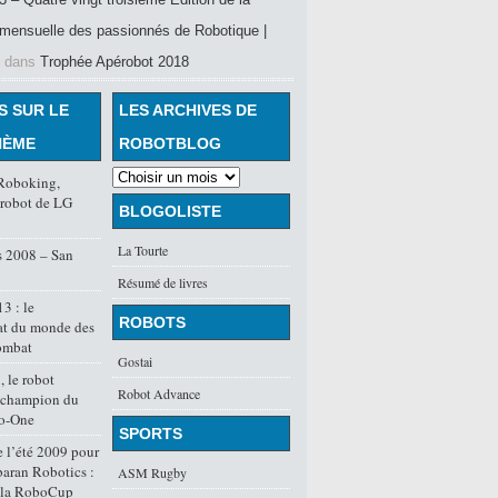
mensuelle des passionnés de Robotique |
dans
Trophée Apérobot 2018
S SUR LE
LES ARCHIVES DE
HÈME
ROBOTBLOG
Roboking,
r robot de LG
BLOGOLISTE
La Tourte
 2008 – San
Résumé de livres
3 : le
ROBOTS
t du monde des
ombat
Gostai
 le robot
Robot Advance
 champion du
o-One
SPORTS
 l’été 2009 pour
aran Robotics :
ASM Rugby
r la RoboCup