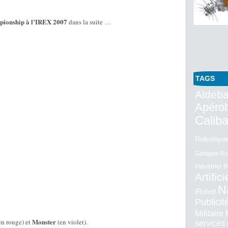
mpionship à l’IREX 2007
dans la suite …
TAGS
Aldeba
Apéro
Calib
Robotique
Gadgets Ro
industriel
I
Artifici
N
iRobot
Publici
Militaire
Monster
en rouge) et
(en violet).
services