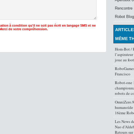
Rencontre 
Robot Blog
ation à condition qu'il ne soit pas écrit en langage SMS et ne
 Merci de votre compréhension.
ARTICLE
MÊME T
Hom-Bot / 
l’aspirateu
joue au foot
RoboGames
Francisco
Robot-one 1
championna
robots de c
OmniZero.9,
humanoïde
16ème Rob
Les News de
Nao d’Aldeb
Retours su