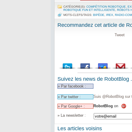
CATÉGORIE(S):
COMPÉTITION ROBOTIQUE
,
EX
ROBOTIQUE FUN ET INTELLIGENTE
,
ROBOTS 
MOTS-CLEFS/TAGS:
BIPÈDE
,
IREX
,
RADIO-CO
Recommandez cet article de Rob
Tweet
Suivez les news de RobotBlog .
» Par facebook :
Suis @RobotBlog sur t
» Par twitter :
RobotBlog
on
» Par Google+ :
» La newsletter :
Les articles voisins