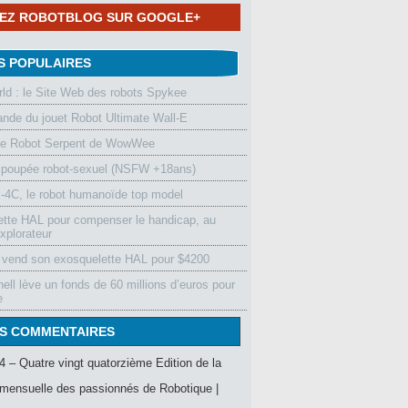
NEZ ROBOTBLOG SUR GOOGLE+
S POPULAIRES
d : le Site Web des robots Spykee
de du jouet Robot Ultimate Wall-E
le Robot Serpent de WowWee
 poupée robot-sexuel (NSFW +18ans)
4C, le robot humanoïde top model
ette HAL pour compenser le handicap, au
xplorateur
vend son exosquelette HAL pour $4200
ell lève un fonds de 60 millions d’euros pour
e
S COMMENTAIRES
4 – Quatre vingt quatorzième Edition de la
mensuelle des passionnés de Robotique |