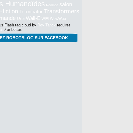
s Humanoïdes
salon
Roomba
-fiction
Transformers
Terminator
mmande
Wall-E
Urbi
WowWee
WIFI
s Flash tag cloud by
Roy Tanck
requires
er
9 or better.
NEZ ROBOTBLOG SUR FACEBOOK