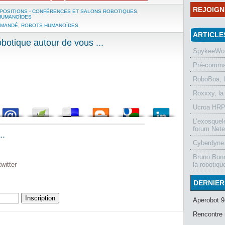
REJOIG
POSITIONS - CONFÉRENCES ET SALONS ROBOTIQUES
,
HUMANOÏDES
MMANDÉ
,
ROBOTS HUMANOÏDES
ARTICLE
otique autour de vous ...
SpykeeWorl
Pré-comman
RoboBoa, 
Roxxxy, la
Ucroa HRP-
L’exosquel
forum Nete
..
Cyberdyne 
Bruno Bonn
witter
la robotiqu
DERNIER
Aperobot 9
Rencontre 