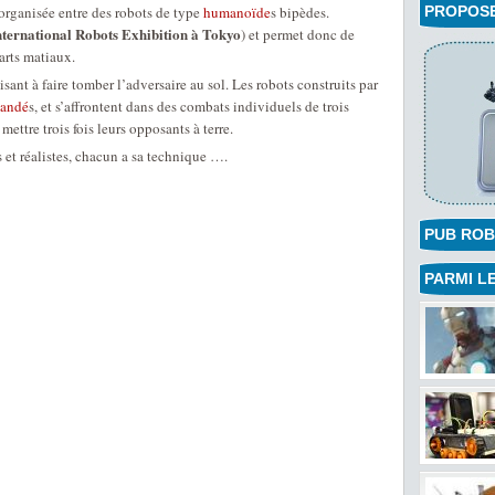
organisée entre des robots de type
humanoïde
s bipèdes.
PROPOSEZ
nternational Robots Exhibition à Tokyo
) et permet donc de
 arts matiaux.
sant à faire tomber l’adversaire au sol. Les robots construits par
andé
s, et s’affrontent dans des combats individuels de trois
ettre trois fois leurs opposants à terre.
 et réalistes, chacun a sa technique ….
PUB ROB
PARMI LE