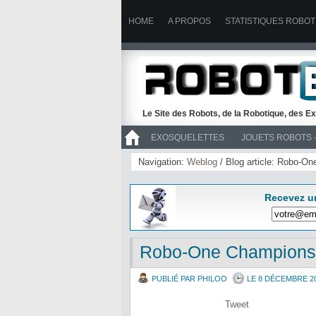
HOME
A PROPOS
STATISTIQUES ROBOT
Le Site des Robots, de la Robotique, des Ex
EXOSQUELETTES
JOUETS ROBOTS 
>> ROBOTS
Navigation:
Weblog
/ Blog article: Robo-O
Recevez u
Robo-One Championsh
PUBLIÉ PAR PHILOO
LE 8 DÉCEMBRE 2
Tweet