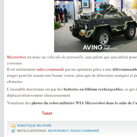
Microrobot
est donc un
véhicule de patrouille
, sans pilote qui sera utilisé pou
coréenne
.
télécommand
Il est entièrement
radio-commandé
par un opérateur grâce à une
rouges pour lui assurer une bonne vision, ainsi que de détecteurs soniques et pr
obstacles.
batteries au lithium rechargeables
L’ensemble fonctionne sur par des
, ce qui 
déplacer relativement silencieusement
photos du robot militaire WIA Microrobot dans la suite de l’a
Visualisez des
Tweet
ROBOTIQUE MILITAIRE
MOTS-CLEFS/TAGS:
MICROROBOT
,
RADIO-COMMANDÉ