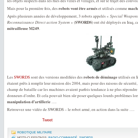
les objets suspects dans les rues des villes et villages, et sur le trajet des convoi
robots vont être armés
machi
Mais pour la première fois, des
et utilisés comme
Après plusieurs années de développement, 3 robots appelés «
Special Weapons
SWORDS
Reconnaissance Direct action System
» (
) ont été déployés en Iraq, 
mitrailleuse M249
.
robots de déminage
Les
SWORDS
sont des versions modifiées des
utilisés en I
étaient prêts à remplir leur mission dès 2004, mais pour des raisons de sécurité, 
champ de bataille car les machines avaient parfois tendance à ne plus répond
donneurs d’ordre. Et cela pouvait bien sûr poser quelques lourds problèmes lor
manipulation d’artillerie
….
Retrouvez une vidéo de SWORDS – le robot armé, en action dans la suite ….
Tweet
ROBOTIQUE MILITAIRE
MOTS-CLEFS/TAGS:
RADIO-COMMANDÉ
,
SWORDS