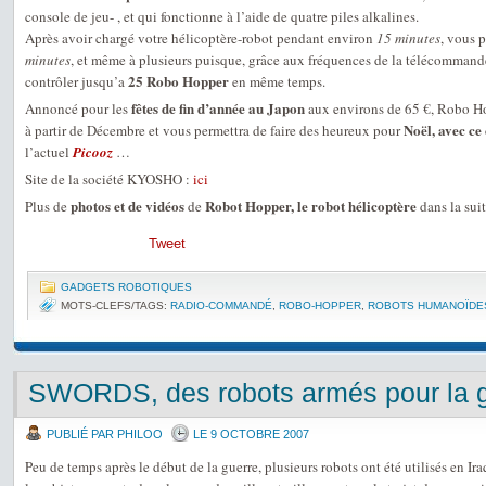
console de jeu- , et qui fonctionne à l’aide de quatre piles alkalines.
Après avoir chargé votre hélicoptère-robot pendant environ
15 minutes
, vous 
minutes
, et même à plusieurs puisque, grâce aux fréquences de la télécommande, 
25 Robo Hopper
contrôler jusqu’a
en même temps.
fêtes de fin d’année au Japon
Annoncé pour les
aux environs de 65 €, Robo Hop
Noël, avec ce
à partir de Décembre et vous permettra de faire des heureux pour
l’actuel
Picooz
…
Site de la société KYOSHO :
ici
photos et de vidéos
Robot Hopper, le robot hélicoptère
Plus de
de
dans la sui
Tweet
GADGETS ROBOTIQUES
MOTS-CLEFS/TAGS:
RADIO-COMMANDÉ
,
ROBO-HOPPER
,
ROBOTS HUMANOÏDE
SWORDS, des robots armés pour la 
PUBLIÉ PAR PHILOO
LE 9 OCTOBRE 2007
Peu de temps après le début de la guerre, plusieurs robots ont été utilisés en I