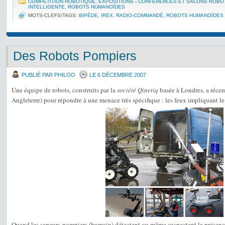
COMPÉTITION ROBOTIQUE
,
EXPOSITIONS - CONFÉRENCES ET SALONS ROBO
INTELLIGENTE
,
ROBOTS HUMANOÏDES
MOTS-CLEFS/TAGS:
BIPÈDE
,
IREX
,
RADIO-COMMANDÉ
,
ROBOTS HUMANOÏDES
Des Robots Pompiers
PUBLIÉ PAR PHILOO
LE 6 DÉCEMBRE 2007
Une équipe de robots, construits par la
société Qinetiq
basée à Londres, a réce
Angleterre) pour répondre à une menace très spécifique : les feux impliquant l
Quand les sapeurs-pompiers (humain) détectent ou même suspectent la présenc