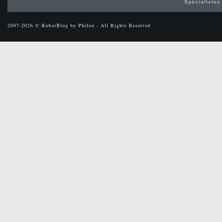
Spécialistes
2007-2026 © RobotBlog by Philoo - All Rights Reserved