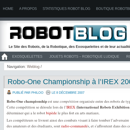
HOME
A PROPOS
STATISTIQUES ROBOT BLOG
BOUTIQUE ROBOTB
Le Site des Robots, de la Robotique, des Exosquelettes et de leur actuali
EXOSQUELETTES
JOUETS ROBOTS – ROBOTIQUE LUDIQUE
R
>> ROBOTS
Navigation:
Weblog
/
Robo-One Championship à l’IREX 20
PUBLIÉ PAR PHILOO
LE 8 DÉCEMBRE 2007
Robo-One championship
est une
compétition
organisée entre des robots de t
International Robots Exhibition
Cette compétition se déroule lors de l’
IREX
(
déterminer qui a le robot
bipède
le plus fort en arts matiaux.
Les compétiteurs se livrent ainsi des combats visant à faire tomber l’adversaire 
des amateurs et des étudiants, sont
radio-commandé
s, et s’affrontent dans des 