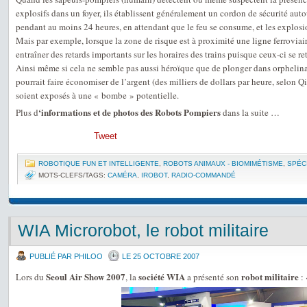
explosifs dans un foyer, ils établissent généralement un cordon de sécurité auto
pendant au moins 24 heures, en attendant que le feu se consume, et les explosi
Mais par exemple, lorsque la zone de risque est à proximité une ligne ferroviair
entraîner des retards importants sur les horaires des trains puisque ceux-ci se re
Ainsi même si cela ne semble pas aussi héroïque que de plonger dans orphelina
pourrait faire économiser de l’argent (des milliers de dollars par heure, selon Q
soient exposés à une « bombe » potentielle.
‘informations et de photos des Robots Pompiers
Plus d
dans la suite …
Tweet
ROBOTIQUE FUN ET INTELLIGENTE
,
ROBOTS ANIMAUX - BIOMIMÉTISME
,
SPÉC
MOTS-CLEFS/TAGS:
CAMÉRA
,
IROBOT
,
RADIO-COMMANDÉ
WIA Microrobot, le robot militaire
PUBLIÉ PAR PHILOO
LE 25 OCTOBRE 2007
Seoul Air Show 2007
société WIA
robot militaire
Lors du
, la
a présenté son
: