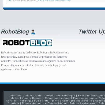
RobotBlog est un site dédié aux Robots,à la Robotique et aux
Exosquelettes, ayant pour objectif de présenter les dernières
actualités, innovations et avancées technologiques de ces domaines.
D autres thèmes susceptibles d\'aborder la robotique y sont
également traités. Philoo
Androïde
|
Animatronic
|
Compétition Robotique
|
Exosquelettes
|
Exp
Hybride
|
Jouets Robots – Robotique Ludique
|
Programmation de Rob
Service
|
Robotique Fun et Intelligente
|
Robotique Industrielle
|
Robotiq
Spatiale
|
Robots Animaux – Biomimétisme
|
Robots Aspirateurs
|
Robo