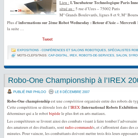
L’Incubateur Technologique Paris Inn
Lieu :
situé au :
5 rue d’Uzes – 75002 Paris
M° Grands Boulevards, lignes 8 et 9, M° Bourse
informations sur 2ème Robot Wednesday : Retour d’Asie – Mercredi
Plus d’
la suite …
Tweet
EXPOSITIONS - CONFÉRENCES ET SALONS ROBOTIQUES
,
SPÉCIALISTES RO
MOTS-CLEFS/TAGS:
CAP-DIGITAL
,
IREX
,
ROBOTS-DE-SERVICES
,
SALON
,
SYRO
Robo-One Championship à l’IREX 20
PUBLIÉ PAR PHILOO
LE 8 DÉCEMBRE 2007
Robo-One championship
est une
compétition
organisée entre des robots de t
International Robots Exhibition
Cette compétition se déroule lors de l’
IREX
(
déterminer qui a le robot
bipède
le plus fort en arts matiaux.
Les compétiteurs se livrent ainsi des combats visant à faire tomber l’adversaire 
des amateurs et des étudiants, sont
radio-commandé
s, et s’affrontent dans des 
minutes. Pour vaincre, les combattants doivent mettre trois fois leurs opposants 