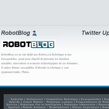
RobotBlog est un site dédié aux Robots,à la Robotique et aux
Exosquelettes, ayant pour objectif de présenter les dernières
actualités, innovations et avancées technologiques de ces domaines.
D autres thèmes susceptibles d\'aborder la robotique y sont
également traités. Philoo
Androïde
|
Animatronic
|
Compétition Robotique
|
Exosquelettes
|
Exp
Hybride
|
Jouets Robots – Robotique Ludique
|
Programmation de Rob
Service
|
Robotique Fun et Intelligente
|
Robotique Industrielle
|
Robotiq
Spatiale
|
Robots Animaux – Biomimétisme
|
Robots Aspirateurs
|
Robo