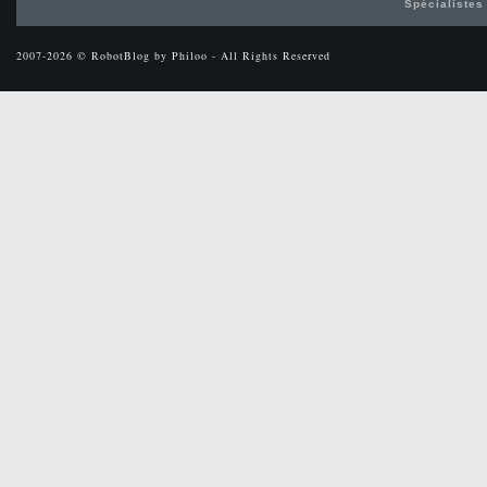
Spécialistes
2007-2026 © RobotBlog by Philoo - All Rights Reserved