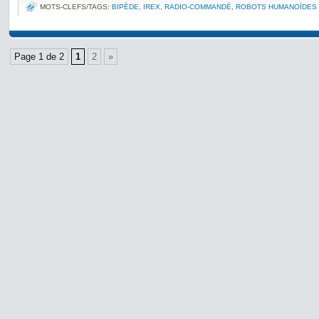
MOTS-CLEFS/TAGS:
BIPÈDE
,
IREX
,
RADIO-COMMANDÉ
,
ROBOTS HUMANOÏDES
Page 1 de 2
1
2
»