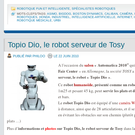
ROBOTIQUE FUN ET INTELLIGENTE
,
SPÉCIALISTES ROBOTIQUES
MOTS-CLEFS/TAGS:
ASIMO
,
BIGDOG
,
BOSTON DYNAMICS
,
CALIBAN
,
CAMÉRA
,
ROBOTIQUES
,
HONDA
,
INDUSTRIEL
,
INTELLIGENCE-ARTIFICIELLE
,
INTERNET
,
ROBOTIQUE MÉDICALE
,
URBI
Topio Dio, le robot serveur de Tosy
PUBLIÉ PAR PHILOO
LE 22 JUIN 2010
salon
« Automatica 2010″
A l’occasion du
qui
Fair Center
» en
Allemagne
, la
société TOSY
a 
serveur, le robot « Topio Dio »
.
robot
humanoïde
, présenté comme un rob
Ce
servir les plats et 
1m25 et pesant 45 kg, peut
et bars.
robot Topio Dio
Le
est équipé d’une
caméra
W
à distance, ainsi que de 28 articulations, et il s
en évitant les obstacles sur son chemin (plutôt 
plats …)
informations et
photos
sur Topio Dio, le robot serveur de Tosy
Plus d’
dans l