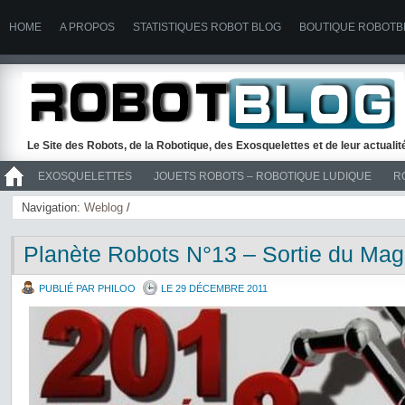
HOME
A PROPOS
STATISTIQUES ROBOT BLOG
BOUTIQUE ROBOTB
Le Site des Robots, de la Robotique, des Exosquelettes et de leur actuali
EXOSQUELETTES
JOUETS ROBOTS – ROBOTIQUE LUDIQUE
R
>> ROBOTS
Navigation:
Weblog
/
Planète Robots N°13 – Sortie du Mag
PUBLIÉ PAR PHILOO
LE 29 DÉCEMBRE 2011