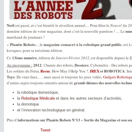
Noël
est passé, et c’est bientôt le réveillon annuel… Pour fêter le
Nouvel An 2
num
dernière édition de votre magazine, dont c’est la nouvelle parution ! … Le
marchand de journaux !
Planète Robots
magazine consacré à la robotique grand public
«
« , le
, est 
kiosques, pour sa treizième édition.
13ème numéro
2
Ce
, édition de
Janvier-Février 2012
, est disponible depuis le
2012
Dossiers
Au programme :
: l’Année des robots,
: Cybernétix : Des robots p
Reem
IREX
et ROBOTICA
Les soldats du Futur,
: How May I Help You ?,
: In
Toys
: De vrais faux, … mais aussi et toujours les jeux vidéo,
Gadgets Robotiqu
grands thèmes des nouvelles techno
d’autres sujets toujours orientés autour de
la robotique domestique,
la
Robotique Médicale
et dans les autres secteurs d’activités,
la domotique
et l’innovation technologique en général.
informations sur Planète Robots N°13 – Sortie du Magazine et son 
Plus d’
Tweet