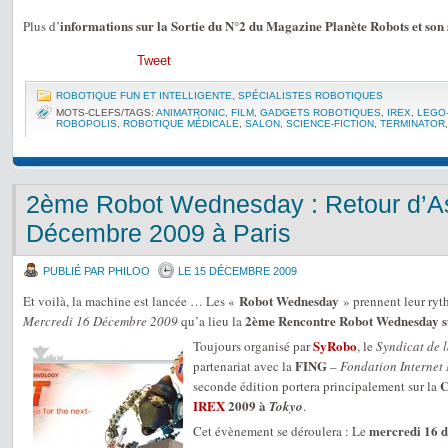
informations sur la Sortie du N°2 du Magazine Planète Robots et so
Plus d’
Tweet
ROBOTIQUE FUN ET INTELLIGENTE
,
SPÉCIALISTES ROBOTIQUES
MOTS-CLEFS/TAGS:
ANIMATRONIC
,
FILM
,
GADGETS ROBOTIQUES
,
IREX
,
LEGO
ROBOPOLIS
,
ROBOTIQUE MÉDICALE
,
SALON
,
SCIENCE-FICTION
,
TERMINATOR
2ème Robot Wednesday : Retour d’As
Décembre 2009 à Paris
PUBLIÉ PAR PHILOO
LE 15 DÉCEMBRE 2009
Robot Wednesday
Et voilà, la machine est lancée … Les «
» prennent leur ryth
2ème Rencontre Robot Wednesday sur
Mercredi 16 Décembre 2009
qu’a lieu la
SyRobo
Toujours organisé par
, le
Syndicat de 
FING
partenariat avec la
–
Fondation Internet
C
seconde édition portera principalement sur la
IREX
2009 à
Tokyo
.
mercredi 16 d
Cet évènement se déroulera : Le