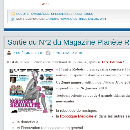
Tweet
ROBOTS HUMANOÏDES
,
SPÉCIALISTES ROBOTIQUES
MOTS-CLEFS/TAGS:
CAMÉRA
,
HUMANOÏDE
,
IREX
,
SALON
,
WIFI
Sortie du N°2 du Magazine Planète R
PUBLIÉ PAR PHILOO
LE 26 JANVIER 2010
1ère Edition
Il est de retour … chez votre marchand de journaux, après sa
!
Planète Robots
magazine consacré à la
«
« , le
nouveau disponible dans vos kiosques, pour s
2ème numéro
Ce
, édition de
Février-Mars 20
26 Janvier 2010
aujourd’hui, le
.
4 grands thèmes des
Toujours orienté autour de
nouveautés
.
la robotique domestique,
la
Robotique Médicale
et dans les autres sec
la domotique
et l’innovation technologique en général.