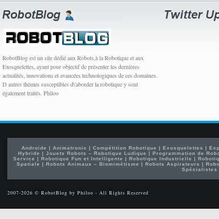
RobotBlog est un site dédié aux Robots,à la Robotique et aux
Exosquelettes, ayant pour objectif de présenter les dernières
actualités, innovations et avancées technologiques de ces domaines.
D autres thèmes susceptibles d\'aborder la robotique y sont
également traités. Philoo
Androïde
|
Animatronic
|
Compétition Robotique
|
Exosquelettes
|
Exp
Hybride
|
Jouets Robots – Robotique Ludique
|
Programmation de Rob
Service
|
Robotique Fun et Intelligente
|
Robotique Industrielle
|
Robotiq
Spatiale
|
Robots Animaux – Biomimétisme
|
Robots Aspirateurs
|
Robo
Spécialistes
2007-2026 © RobotBlog by Philoo - All Rights Reserved