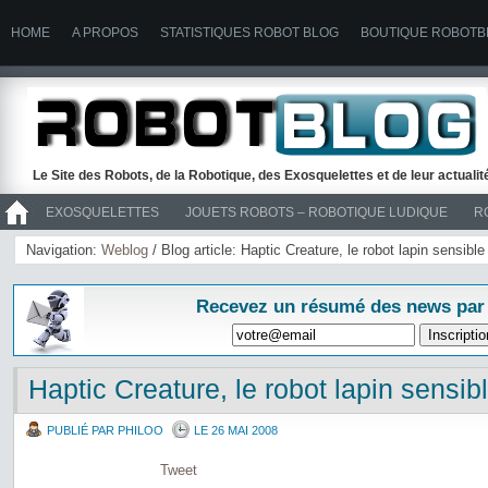
HOME
A PROPOS
STATISTIQUES ROBOT BLOG
BOUTIQUE ROBOTB
Le Site des Robots, de la Robotique, des Exosquelettes et de leur actuali
EXOSQUELETTES
JOUETS ROBOTS – ROBOTIQUE LUDIQUE
R
>> ROBOTS
Navigation:
Weblog
/ Blog article: Haptic Creature, le robot lapin sensibl
Recevez un résumé des news par
Haptic Creature, le robot lapin sensib
PUBLIÉ PAR PHILOO
LE 26 MAI 2008
Tweet