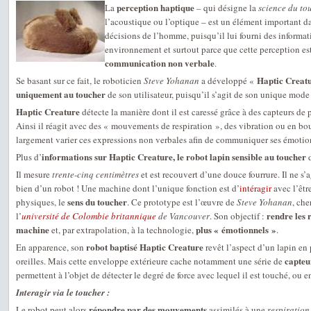
perception haptique
La
– qui désigne la
science du to
l’acoustique ou l’optique – est un élément important d
décisions de l’homme, puisqu’il lui fourni des informati
environnement et surtout parce que cette perception est
communication non verbale
.
Haptic Creat
Se basant sur ce fait, le roboticien
Steve Yohanan
a développé «
uniquement au toucher
de son utilisateur, puisqu’il s’agit de son unique mo
Haptic Creature
détecte la manière dont il est caressé grâce à des capteurs de p
Ainsi il réagit avec des « mouvements de respiration », des vibration ou en boug
largement varier ces expressions non verbales afin de communiquer ses émotions
informations sur Haptic Creature, le robot lapin sensible au toucher
Plus d’
d
Il mesure
trente-cinq centimètres
et est recouvert d’une douce fourrure. Il ne s’
bien d’un robot ! Une machine dont l’unique fonction est d’
intéragir
avec l’êtr
sens du toucher
physiques, le
. Ce prototype est l’œuvre de
Steve Yohanan
, ch
rendre les 
l’
université de Colombie britannique
de Vancouver
. Son objectif :
machine
plus « émotionnels »
et, par extrapolation, à la technologie,
.
robot baptisé Haptic Creature
En apparence, son
revêt l’aspect d’un lapin en
capteu
oreilles. Mais cette enveloppe extérieure cache notamment une série de
permettent à l’objet de détecter le degré de force avec lequel il est touché, ou e
Interagir via le toucher :
répondre par des mouvements
Le robot peut alors
assimilés à une
respiration