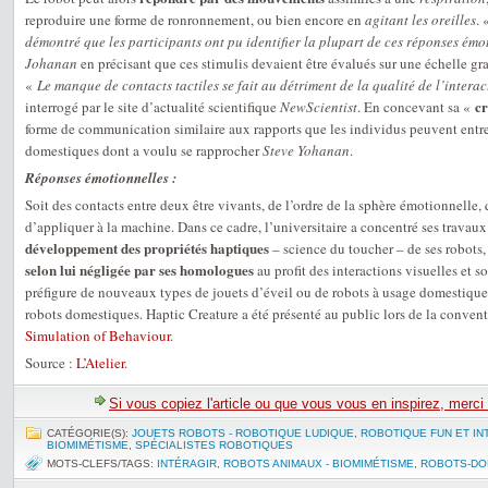
reproduire une forme de ronronnement, ou bien encore en
agitant les oreilles
.
démontré que les participants ont pu identifier la plupart de ces réponses émo
Johanan
en précisant que ces stimulis devaient être évalués sur une échelle grad
«
Le manque de contacts tactiles se fait au détriment de la qualité de l’interac
cr
interrogé par le site d’actualité scientifique
NewScientist
. En concevant sa «
forme de communication similaire aux rapports que les individus peuvent entr
domestiques dont a voulu se rapprocher
Steve Yohanan
.
Réponses émotionnelles :
Soit des contacts entre deux être vivants, de l’ordre de la sphère émotionnelle,
d’appliquer à la machine. Dans ce cadre, l’universitaire a concentré ses travaux
développement des propriétés haptiques
– science du toucher – de ses robots
selon lui négligée par ses homologues
au profit des interactions visuelles et s
préfigure de nouveaux types de jouets d’éveil ou de robots à usage domestique,
robots domestiques. Haptic Creature a été présenté au public lors de la conven
Simulation of Behaviour
.
Source :
L’Atelier
.
Si vous copiez l'article ou que vous vous en inspirez, merci
CATÉGORIE(S):
JOUETS ROBOTS - ROBOTIQUE LUDIQUE
,
ROBOTIQUE FUN ET IN
BIOMIMÉTISME
,
SPÉCIALISTES ROBOTIQUES
MOTS-CLEFS/TAGS:
INTÉRAGIR
,
ROBOTS ANIMAUX - BIOMIMÉTISME
,
ROBOTS-DO