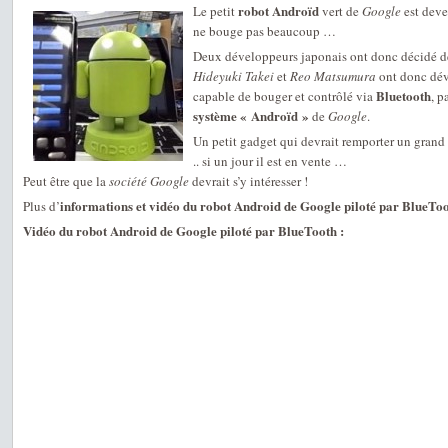
robot Androïd
Le petit
vert de
Google
est deve
ne bouge pas beaucoup …
Deux développeurs japonais ont donc décidé de
Hideyuki Takei
et
Reo Matsumura
ont donc dév
Bluetooth
capable de bouger et contrôlé via
, p
système « Androïd »
de
Google
.
Un petit gadget qui devrait remporter un grand
.. si un jour il est en vente …
Peut être que la
société Google
devrait s’y intéresser !
informations et vidéo du robot Android de Google piloté par BlueTo
Plus d’
Vidéo du robot Android de Google piloté par BlueTooth :