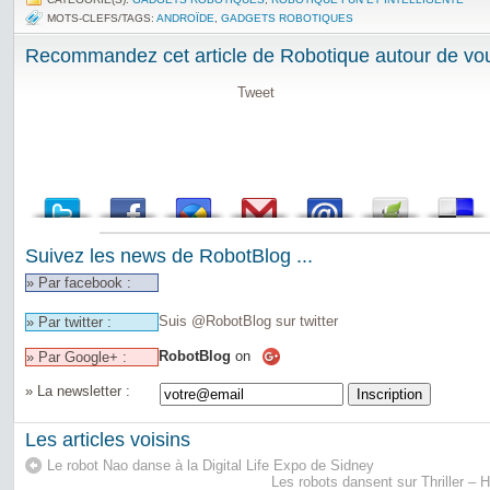
MOTS-CLEFS/TAGS:
ANDROÏDE
,
GADGETS ROBOTIQUES
Recommandez cet article de Robotique autour de vou
Tweet
Suivez les news de RobotBlog ...
» Par facebook :
Suis @RobotBlog sur twitter
» Par twitter :
RobotBlog
on
» Par Google+ :
» La newsletter :
Les articles voisins
Le robot Nao danse à la Digital Life Expo de Sidney
Les robots dansent sur Thriller 