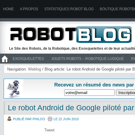
HOME
A PROPOS
STATISTIQUES ROBOT BLOG
BOUTIQUE ROBOTB
Le Site des Robots, de la Robotique, des Exosquelettes et de leur actuali
EXOSQUELETTES
JOUETS ROBOTS – ROBOTIQUE LUDIQUE
R
>> ROBOTS
Navigation:
Weblog
/ Blog article: Le robot Android de Google piloté par 
Recevez un résumé des news par
Le robot Android de Google piloté pa
PUBLIÉ PAR PHILOO
LE 22 JUIN 2010
Tweet