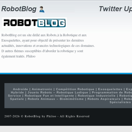
RobotBlog est un site dédié aux Robots,à la Robotique et aux
Exosquelettes, ayant pour objectif de présenter les dernières
actualités, innovations et avancées technologiques de ces domaines.
D autres thèmes susceptibles d\'aborder la robotique y sont
également traités. Philoo
Androïde
|
Animatronic
|
Compétition Robotique
|
Exosquelettes
|
Exp
Hybride
|
Jouets Robots – Robotique Ludique
|
Programmation de Rob
Service
|
Robotique Fun et Intelligente
|
Robotique Industrielle
|
Robotiq
Spatiale
|
Robots Animaux – Biomimétisme
|
Robots Aspirateurs
|
Robo
Spécialistes
2007-2026 © RobotBlog by Philoo - All Rights Reserved