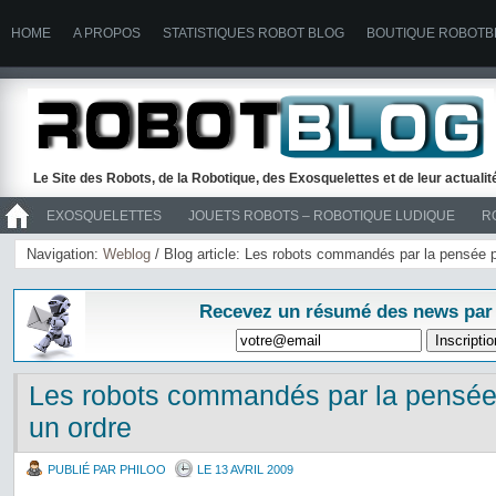
HOME
A PROPOS
STATISTIQUES ROBOT BLOG
BOUTIQUE ROBOTB
Le Site des Robots, de la Robotique, des Exosquelettes et de leur actuali
EXOSQUELETTES
JOUETS ROBOTS – ROBOTIQUE LUDIQUE
R
>> ROBOTS
Navigation:
Weblog
/ Blog article: Les robots commandés par la pensée p
Recevez un résumé des news par
Les robots commandés par la pensée
un ordre
PUBLIÉ PAR PHILOO
LE 13 AVRIL 2009