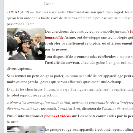
Tweet
TOKYO
(AFP) — Destinés à seconder l’humain dans son quotidien ingrat, les 
qu’on leur ordonne à haute voix de débarrasser la table pour se mettre au travail: 
passeront à l’acte.
Des chercheurs du constructeur automobile
japonais
H
humanoïde
Asimo
, ont développé une technologie qu
contrôler partiellement ce bipède, ou ultérieuremen
par la pensée
.
commandes cérébrales
Leur dispositif de «
» repose s
l’activité du cerveau
, effectuée grâce à un gros ordina
divers capteurs.
Sans remuer un petit doigt ni parler, un humain coiffé de cet appareillage peut
main ou une jambe
, gestes qui seront effectués quasiment sur-le-champ.
D’après les chercheurs, l’humain n’a qu’à se figurer mentalement la représenta
le robot reproduise cette action.
«
Nous n’en sommes qu’au stade initial, mais nous caressons le rêve d’intégre
diverses machines
« , reconnaît,
Yasuhisa Arai
, directeur de l’
institut de reche
informations et
photos et vidéos
sur Les robots commandés par la pen
Plus d’
la suite …
Le groupe songe aux appareils électroménagers, ordina