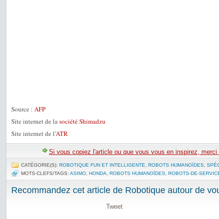
Source :
AFP
Site internet de la
société Shimadzu
Site internet de l’
ATR
Si vous copiez l'article ou que vous vous en inspirez, merci
CATÉGORIE(S):
ROBOTIQUE FUN ET INTELLIGENTE
,
ROBOTS HUMANOÏDES
,
SPÉ
MOTS-CLEFS/TAGS:
ASIMO
,
HONDA
,
ROBOTS HUMANOÏDES
,
ROBOTS-DE-SERVIC
Recommandez cet article de Robotique autour de vou
Tweet