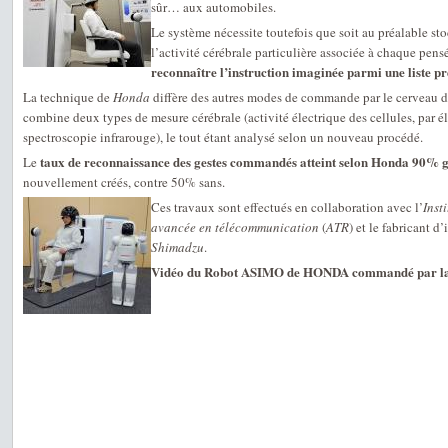
sûr… aux automobiles.
Le système nécessite toutefois que soit au préalable s
l’activité cérébrale particulière associée à chaque pen
reconnaître l’instruction imaginée parmi une liste p
La technique de
Honda
diffère des autres modes de commande par le cerveau dé
combine deux types de mesure cérébrale (activité électrique des cellules, par él
spectroscopie infrarouge), le tout étant analysé selon un nouveau procédé.
taux de reconnaissance des gestes commandés atteint selon Honda 90% 
Le
nouvellement créés, contre 50% sans.
Ces travaux sont effectués en collaboration avec l’
Inst
avancée en télécommunication
(
ATR
) et le fabricant d
Shimadzu
.
Vidéo du Robot ASIMO de HONDA commandé par la 