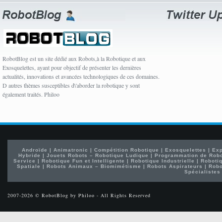
RobotBlog est un site dédié aux Robots,à la Robotique et aux
Exosquelettes, ayant pour objectif de présenter les dernières
actualités, innovations et avancées technologiques de ces domaines.
D autres thèmes susceptibles d\'aborder la robotique y sont
également traités. Philoo
Androïde
|
Animatronic
|
Compétition Robotique
|
Exosquelettes
|
Exp
Hybride
|
Jouets Robots – Robotique Ludique
|
Programmation de Rob
Service
|
Robotique Fun et Intelligente
|
Robotique Industrielle
|
Robotiq
Spatiale
|
Robots Animaux – Biomimétisme
|
Robots Aspirateurs
|
Robo
Spécialistes
2007-2026 © RobotBlog by Philoo - All Rights Reserved