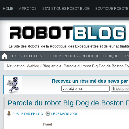
HOME
A PROPOS
STATISTIQUES ROBOT BLOG
BOUTIQUE ROBOTB
Le Site des Robots, de la Robotique, des Exosquelettes et de leur actuali
EXOSQUELETTES
JOUETS ROBOTS – ROBOTIQUE LUDIQUE
R
>> ROBOTS
Navigation:
Weblog
/ Blog article: Parodie du robot Big Dog de Boston 
Recevez un résumé des news par
Parodie du robot Big Dog de Boston
PUBLIÉ PAR PHILOO
LE 28 MARS 2008
Tweet