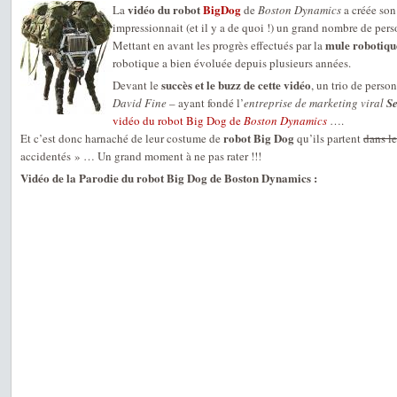
vidéo du robot
BigDog
La
de
Boston Dynamics
a créée son
impressionnait (et il y a de quoi !) un grand nombre de pe
mule robotiqu
Mettant en avant les progrès effectués par la
robotique a bien évoluée depuis plusieurs années.
succès et le buzz de cette vidéo
Devant le
, un trio de perso
David Fine
– ayant fondé l’
entreprise de marketing viral
S
vidéo du robot Big Dog de
Boston Dynamics
….
robot Big Dog
Et c’est donc harnaché de leur costume de
qu’ils partent
dans le
accidentés » … Un grand moment à ne pas rater !!!
Vidéo de la Parodie du robot Big Dog de Boston Dynamics :