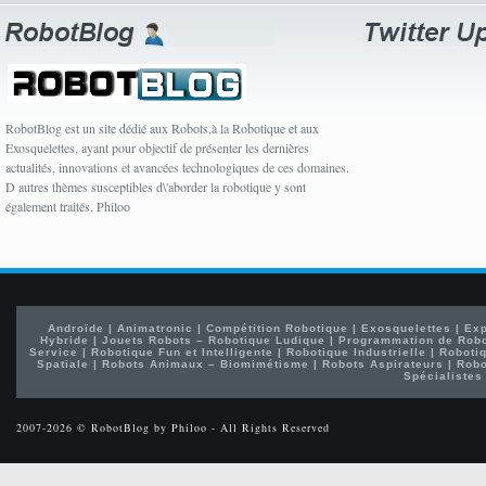
RobotBlog est un site dédié aux Robots,à la Robotique et aux
Exosquelettes, ayant pour objectif de présenter les dernières
actualités, innovations et avancées technologiques de ces domaines.
D autres thèmes susceptibles d\'aborder la robotique y sont
également traités. Philoo
Androïde
|
Animatronic
|
Compétition Robotique
|
Exosquelettes
|
Exp
Hybride
|
Jouets Robots – Robotique Ludique
|
Programmation de Rob
Service
|
Robotique Fun et Intelligente
|
Robotique Industrielle
|
Robotiq
Spatiale
|
Robots Animaux – Biomimétisme
|
Robots Aspirateurs
|
Robo
Spécialistes
2007-2026 © RobotBlog by Philoo - All Rights Reserved