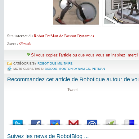
Site internet du
Robot PetMan de Boston Dynamics
Source :
Gizmodo
Si vous copiez l'article ou que vous vous en inspirez, merci
CATÉGORIE(S):
ROBOTIQUE MILITAIRE
MOTS-CLEFS/TAGS:
BIGDOG
,
BOSTON DYNAMICS
,
PETMAN
Recommandez cet article de Robotique autour de vou
Tweet
Suivez les news de RobotBlog ...