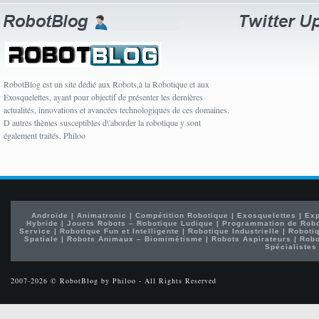
RobotBlog est un site dédié aux Robots,à la Robotique et aux
Exosquelettes, ayant pour objectif de présenter les dernières
actualités, innovations et avancées technologiques de ces domaines.
D autres thèmes susceptibles d\'aborder la robotique y sont
également traités. Philoo
Androïde
|
Animatronic
|
Compétition Robotique
|
Exosquelettes
|
Exp
Hybride
|
Jouets Robots – Robotique Ludique
|
Programmation de Rob
Service
|
Robotique Fun et Intelligente
|
Robotique Industrielle
|
Robotiq
Spatiale
|
Robots Animaux – Biomimétisme
|
Robots Aspirateurs
|
Robo
Spécialistes
2007-2026 © RobotBlog by Philoo - All Rights Reserved