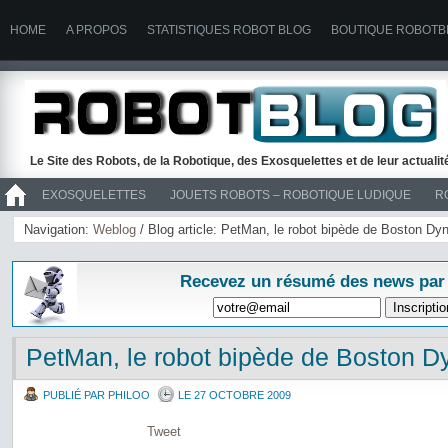
HOME
A PROPOS
STATISTIQUES ROBOT BLOG
BOUTIQUE ROBOTB
Le Site des Robots, de la Robotique, des Exosquelettes et de leur actuali
EXOSQUELETTES
JOUETS ROBOTS – ROBOTIQUE LUDIQUE
R
>> ROBOTS
Navigation:
Weblog
/ Blog article: PetMan, le robot bipède de Boston Dy
Recevez un résumé des news par
PetMan, le robot bipède de Boston 
PUBLIÉ PAR PHILOO
LE 27 OCTOBRE 2009
Tweet