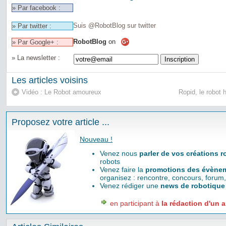
» Par facebook :
Suis @RobotBlog sur twitter
» Par twitter :
RobotBlog
on
» Par Google+ :
» La newsletter :
Les articles voisins
Vidéo : Le Robot amoureux
Ropid, le robot 
Proposez votre article ...
Nouveau !
Venez nous
parler de vos créations 
robots
Venez faire la
promotions des évènem
organisez : rencontre, concours, forum,
Venez rédiger une
news de robotique
en participant à
la rédaction d'un a