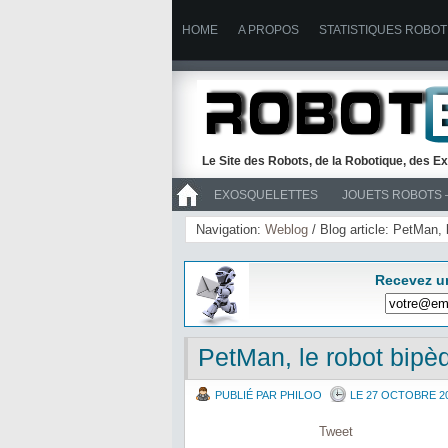
HOME
A PROPOS
STATISTIQUES ROBOT
Le Site des Robots, de la Robotique, des Ex
EXOSQUELETTES
JOUETS ROBOTS 
>> ROBOTS
Navigation:
Weblog
/ Blog article: PetMan,
Recevez u
PetMan, le robot bip
PUBLIÉ PAR PHILOO
LE 27 OCTOBRE 2
Tweet