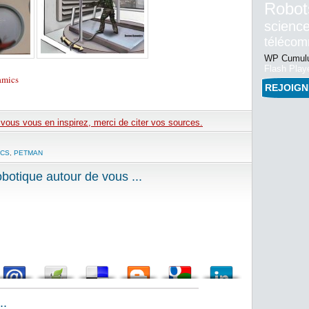
Robot
science
téléco
WP Cumulu
Flash Play
amics
REJOIG
e vous vous en inspirez, merci de citer vos sources.
ICS
,
PETMAN
otique autour de vous ...
..