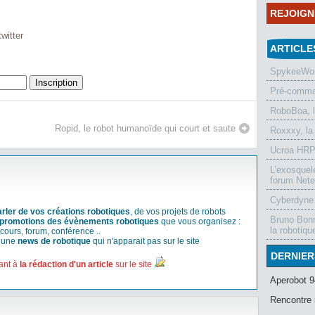
REJOIG
witter
ARTICLE
SpykeeWorl
Pré-comman
RoboBoa, 
Ropid, le robot humanoïde qui court et saute
Roxxxy, la
Ucroa HRP-
L’exosquel
forum Nete
Cyberdyne 
arler de vos créations robotiques
, de vos projets de robots
Bruno Bonn
promotions des évènements robotiques
que vous organisez :
la robotiqu
cours, forum, conférence ..
r une
news de robotique
qui n'apparait pas sur le site
DERNIER
ant à
la rédaction d'un article
sur le site
Aperobot 9
Rencontre 