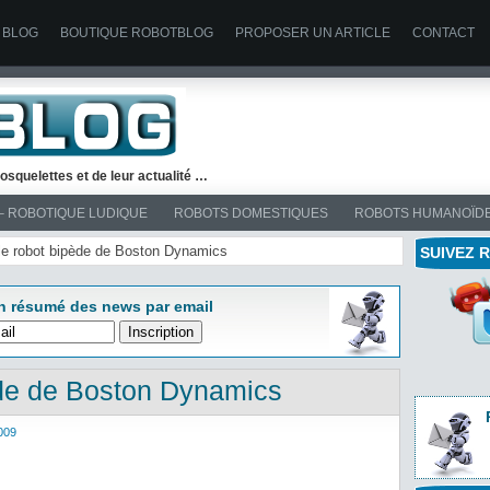
 BLOG
BOUTIQUE ROBOTBLOG
PROPOSER UN ARTICLE
CONTACT
osquelettes et de leur actualité …
– ROBOTIQUE LUDIQUE
ROBOTS DOMESTIQUES
ROBOTS HUMANOÏD
 le robot bipède de Boston Dynamics
SUIVEZ 
n résumé des news par email
ède de Boston Dynamics
009