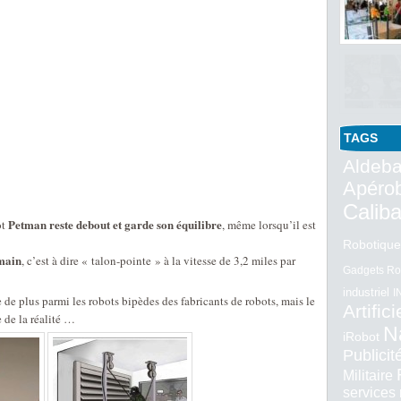
Publicités 
Publié par 
TAGS
Aldeba
Apéro
Calib
Petman reste debout et garde son équilibre
ot
, même lorsqu’il est
Robotique
main
, c’est à dire « talon-pointe » à la vitesse de 3,2 miles par
Gadgets Ro
industriel
I
de plus parmi les robots bipèdes des fabricants de robots, mais le
Artifici
e de la réalité …
N
iRobot
Publici
Militaire
services