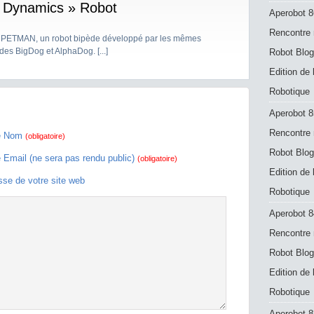
 Dynamics » Robot
Aperobot 8
Rencontre 
ons PETMAN, un robot bipède développé par les mêmes
es BigDog et AlphaDog. [...]
Robot Blog
Edition de
Robotique
Aperobot 8
Rencontre 
e Nom
(obligatoire)
Robot Blog
e Email (ne sera pas rendu public)
(obligatoire)
Edition de
sse de votre site web
Robotique
Aperobot 8
Rencontre 
Robot Blog
Edition de
Robotique
Aperobot 83