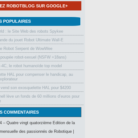
NEZ ROBOTBLOG SUR GOOGLE+
S POPULAIRES
d : le Site Web des robots Spykee
de du jouet Robot Ultimate Wall-E
le Robot Serpent de WowWee
 poupée robot-sexuel (NSFW +18ans)
4C, le robot humanoïde top model
ette HAL pour compenser le handicap, au
xplorateur
vend son exosquelette HAL pour $4200
ell lève un fonds de 60 millions d’euros pour
e
S COMMENTAIRES
4 – Quatre vingt quatorzième Edition de la
mensuelle des passionnés de Robotique |