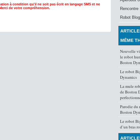
ation à condition qu'il ne soit pas écrit en langage SMS et ne
 Merci de votre compréhension.
Rencontre 
Robot Blog
ARTICLE
MÊME T
Nouvelle v
le robot hu
Boston Dyn
Le robot B
Dynamics
La mule ro
de Boston 
perfectionn
Parodie du 
Boston Dyn
Le robot B
d’un bras r
ARTICLE