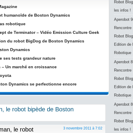
Robot Blog
 Magazine
les infos !
bot humanoïde de Boston Dynamics
Aperobot 9
as robotique
Rencontre 
ept de Terminator – Vidéo Emission Culture Geek
Robot Blog
sion du robot BigDog de Boston Dynamics
Edition de
Boston Dynamics
Robotique
 ses tests grandeur nature
Aperobot 8
s – Un marché en croissance
Rencontre 
Toyota
Robot Blog
ton Dynamics se perfectionne encore
Edition de
Robotique
Aperobot 8
, le robot bipède de Boston
Rencontre 
Robot Blog
man, le robot
3 novembre 2011 à 7:02
les infos !