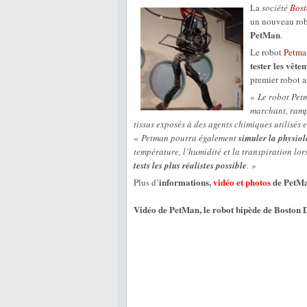
La
société
Bos
un nouveau rob
PetMan
.
Le robot
Petma
tester les vêt
premier robot 
«
Le robot Pet
marchant, rampa
tissus exposés à des agents chimiques utilisés 
«
Petman pourra également
simuler la physio
température, l’humidité et la transpiration lor
tests les plus réalistes possible
.
»
informations,
vidéo et photos
de PetMa
Plus d’
Vidéo de PetMan, le robot bipède de Boston 