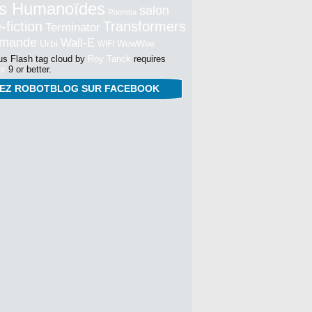
s Humanoïdes
salon
Roomba
-fiction
Transformers
Terminator
mmande
Wall-E
Urbi
WowWee
WIFI
s Flash tag cloud by
Roy Tanck
requires
er
9 or better.
NEZ ROBOTBLOG SUR FACEBOOK