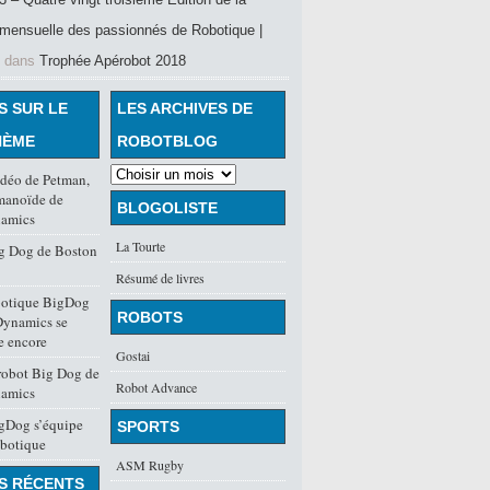
mensuelle des passionnés de Robotique |
dans
Trophée Apérobot 2018
S SUR LE
LES ARCHIVES DE
HÈME
ROBOTBLOG
idéo de Petman,
manoïde de
BLOGOLISTE
amics
La Tourte
ig Dog de Boston
Résumé de livres
botique BigDog
ROBOTS
Dynamics se
e encore
Gostai
robot Big Dog de
Robot Advance
amics
igDog s’équipe
SPORTS
obotique
ASM Rugby
S RÉCENTS