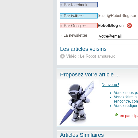
» Par facebook :
Suis @RobotBlog sur t
» Par twitter :
RobotBlog
on
» Par Google+ :
» La newsletter :
Les articles voisins
Vidéo : Le Robot amoureux
Proposez votre article ...
Nouveau !
Venez nous
p
Venez faire la
rencontre, con
Venez rédige
en particip
Articles Similaires