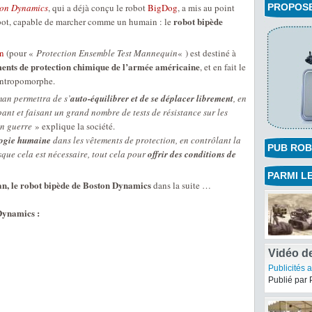
ton Dynamics
, qui a déjà conçu le robot
BigDog
, a mis au point
PROPOSEZ
robot bipède
ot, capable de marcher comme un humain : le
n
(pour «
Protection Ensemble Test Mannequin
« ) est destiné à
ements de protection chimique de l’armée américaine
, et en fait le
antropomorphe.
man permettra de s’
auto-équilibrer et de se déplacer librement
, en
nt et faisant un grand nombre de tests de résistance sur les
en guerre
» explique la société.
logie humaine
dans les vêtements de protection, en contrôlant la
PUB ROB
sque cela est nécessaire, tout cela pour
offrir des conditions de
PARMI LE
n, le robot bipède de Boston Dynamics
dans la suite …
Dynamics :
Vidéo de