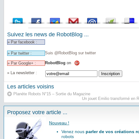
Suivez les news de RobotBlog ...
» Par facebook :
Suis @RobotBlog sur twitter
» Par twitter :
RobotBlog
on
» Par Google+ :
» La newsletter :
Les articles voisins
Planète Robots N°15 – Sortie du Magazine
Un jouet Emilio transformé en R
Proposez votre article ...
Nouveau !
Venez nous
parler de vos créations 
robots