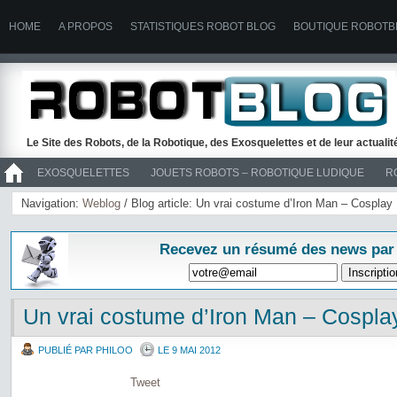
HOME
A PROPOS
STATISTIQUES ROBOT BLOG
BOUTIQUE ROBOTB
Le Site des Robots, de la Robotique, des Exosquelettes et de leur actuali
EXOSQUELETTES
JOUETS ROBOTS – ROBOTIQUE LUDIQUE
R
>> ROBOTS
Navigation:
Weblog
/ Blog article: Un vrai costume d’Iron Man – Cosplay
Recevez un résumé des news par
Un vrai costume d’Iron Man – Cospla
PUBLIÉ PAR PHILOO
LE 9 MAI 2012
Tweet