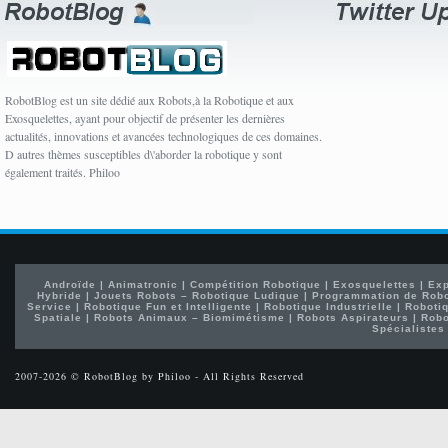
RobotBlog est un site dédié aux Robots,à la Robotique et aux
Exosquelettes, ayant pour objectif de présenter les dernières
actualités, innovations et avancées technologiques de ces domaines.
D autres thèmes susceptibles d\'aborder la robotique y sont
également traités. Philoo
Androïde
|
Animatronic
|
Compétition Robotique
|
Exosquelettes
|
Exp
Hybride
|
Jouets Robots – Robotique Ludique
|
Programmation de Rob
Service
|
Robotique Fun et Intelligente
|
Robotique Industrielle
|
Robotiq
Spatiale
|
Robots Animaux – Biomimétisme
|
Robots Aspirateurs
|
Robo
Spécialistes
2007-2026 © RobotBlog by Philoo - All Rights Reserved