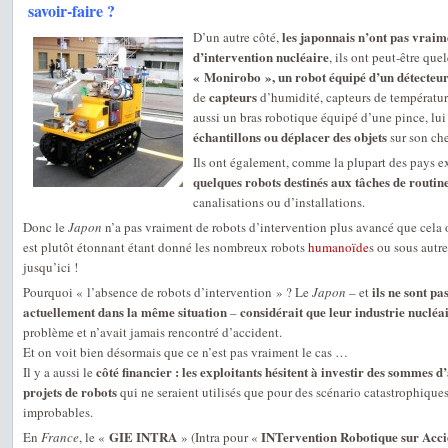
savoir-faire ?
les japonnais n’ont pas vraime
D’un autre côté,
d’intervention nucléaire
, ils ont peut-être qu
« Monirobo », un robot équipé d’un détecteur
capteurs
de
d’humidité, capteurs de température
aussi un bras robotique équipé d’une pince, lui
échantillons ou déplacer des objets
sur son ch
Ils ont également, comme la plupart des pays ex
quelques robots destinés aux tâches de routin
canalisations ou d’installations.
Donc le
Japon
n’a pas vraiment de robots d’intervention plus avancé que cela o
est plutôt étonnant étant donné les nombreux robots
humanoïde
s ou sous autre
jusqu’ici !
ils ne sont pa
Pourquoi « l’absence de robots d’intervention » ? Le
Japon
– et
actuellement dans la même situation
considérait que leur industrie nucléai
–
problème et n’avait jamais rencontré d’accident.
Et on voit bien désormais que ce n’est pas vraiment le cas …
côté financier : les exploitants hésitent à investir des sommes 
Il y a aussi le
projets de robots
qui ne seraient utilisés que pour des scénario catastrophique
improbables.
GIE INTRA
INTervention Robotique sur Acci
En
France
, le «
» (Intra pour «