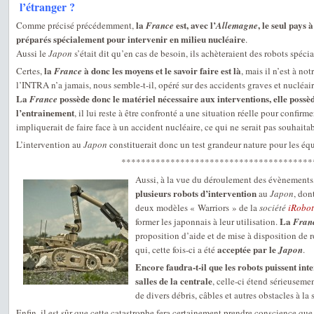
l’étranger ?
la
est, avec l’
, le seul pays 
Comme précisé précédemment,
France
Allemagne
préparés spécialement pour intervenir en milieu nucléaire
.
Aussi le
Japon
s’était dit qu’en cas de besoin, ils achèteraient des robots spécia
la
à donc les moyens et le savoir faire est là
Certes,
France
, mais il n’est à no
l’INTRA n’a jamais, nous semble-t-il, opéré sur des accidents graves et nucléai
La
possède donc le matériel nécessaire aux interventions, elle possè
France
l’entrainement
, il lui reste à être confronté a une situation réelle pour confirme
impliquerait de faire face à un accident nucléaire, ce qui ne serait pas souhaitab
L’intervention au
Japon
constituerait donc un test grandeur nature pour les équi
***************************************
Aussi, à la vue du déroulement des évènements
plusieurs robots d’intervention
au
Japon
, do
deux modèles « Warriors » de la
société
iRobot
La
former les japonnais à leur utilisation.
Fran
proposition d’aide et de mise à disposition de 
acceptée par le
qui, cette fois-ci a été
Japon
.
Encore faudra-t-il que les robots puissent inte
salles de la centrale
, celle-ci étend sérieusem
de divers débris, câbles et autres obstacles à la
Enfin, il est sûr que cette catastrophe fera certainement prendre conscience q