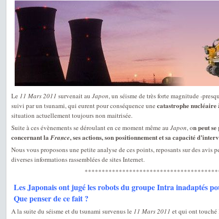
Le
11 Mars 2011
survenait au
Japon
, un séisme de très forte magnitude -presqu
catastrophe nucléaire 
suivi par un tsunami, qui eurent pour conséquence une
situation actuellement toujours non maitrisée.
n peut se
Suite à ces évènements se déroulant en ce moment même au
Japon
, o
concernant la
, ses actions, son positionnement et sa capacité d’interv
France
Nous vous proposons une petite analyse de ces points, reposants sur des avis p
diverses informations rassemblées de sites Internet.
***************************************
Les Japonais ont jugé les robots du groupe Intra inadaptés p
Que penser de ce fait ?
A la suite du séisme et du tsunami survenus le
11 Mars 2011
et qui ont touché