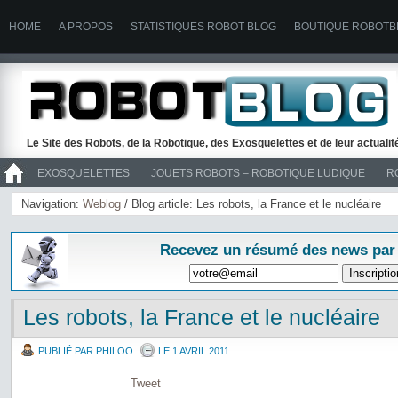
HOME
A PROPOS
STATISTIQUES ROBOT BLOG
BOUTIQUE ROBOTB
Le Site des Robots, de la Robotique, des Exosquelettes et de leur actuali
EXOSQUELETTES
JOUETS ROBOTS – ROBOTIQUE LUDIQUE
R
>> ROBOTS
Navigation:
Weblog
/ Blog article: Les robots, la France et le nucléaire
Recevez un résumé des news par
Les robots, la France et le nucléaire
PUBLIÉ PAR PHILOO
LE 1 AVRIL 2011
Tweet