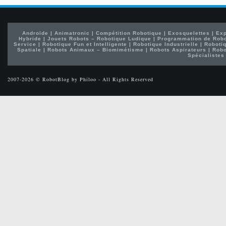
Androïde
|
Animatronic
|
Compétition Robotique
|
Exosquelettes
|
Exp
Hybride
|
Jouets Robots – Robotique Ludique
|
Programmation de Rob
Service
|
Robotique Fun et Intelligente
|
Robotique Industrielle
|
Robotiq
Spatiale
|
Robots Animaux – Biomimétisme
|
Robots Aspirateurs
|
Robo
Spécialistes
2007-2026 © RobotBlog by Philoo - All Rights Reserved