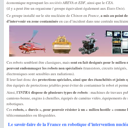
économique regroupant les
sociétés AREVA
et
EDF
, ainsi que le
CEA
.
(il y a peut être un organisme / groupe équivalent également aux
Etats-Unis
).
a mis au point de
Ce groupe installé sur le site nucléaire de
Chinon
en
France
,
d’intervenir en zone contaminée
en cas d’incident dans une centrale nucléaire
sont en fait designés pour le milieu 
Ces robots semblent être classiques, mais
peuvent endommager les robots non spécialisés
(transistors, circuits intégrés,
électroniques sont sensibles aux radiations).
protections spéciales, ainsi que des étanchéités et joints 
Il leur faut donc des
être équipés de protections jetables pour éviter de contaminer le robot et permet
l’
dispose de plusieurs types de robots
Ainsi,
INTRA
: machines de travaux publ
camions-benne, engins à chenilles, équipés de caméras vidéo, équipements de 
robotiques.
robots, « durcis », pour pouvoir résister à un « milieu hostile » comme 
Ces
télécommandées ou filoguidées.
Le savoir-faire de la France en robotique d’intervention nucléai