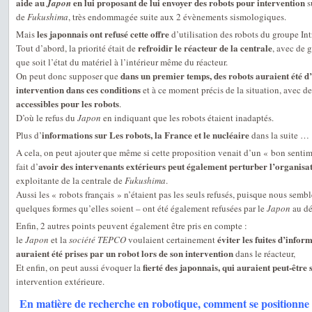
aide au
en lui proposant de lui envoyer des robots pour intervention
Japon
s
de
Fukushima
, très endommagée suite aux 2 évènements sismologiques.
les japonnais ont refusé cette offre
Mais
d’utilisation des robots du groupe Int
refroidir le réacteur de la centrale
Tout d’abord, la priorité était de
, avec de 
que soit l’état du matériel à l’intérieur même du réacteur.
dans un premier temps, des robots auraient été d
On peut donc supposer que
intervention dans ces conditions
et à ce moment précis de la situation, avec d
accessibles pour les robots
.
D’où le refus du
Japon
en indiquant que les robots étaient inadaptés.
informations sur Les robots, la France et le nucléaire
Plus d’
dans la suite …
A cela, on peut ajouter que même si cette proposition venait d’un « bon sentim
avoir des intervenants extérieurs peut également perturber l’organisa
fait d’
exploitante de la centrale de
Fukushima
.
Aussi les « robots français » n’étaient pas les seuls refusés, puisque nous semble
quelques formes qu’elles soient – ont été également refusées par le
Japon
au dé
Enfin, 2 autres points peuvent également être pris en compte :
éviter les fuites d’info
le
Japon
et la
société TEPCO
voulaient certainement
auraient été prises par un robot lors de son intervention
dans le réacteur,
fierté des japonnais, qui auraient peut-être 
Et enfin, on peut aussi évoquer la
intervention extérieure.
En matière de recherche en robotique, comment se positionne l