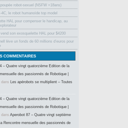
 poupée robot-sexuel (NSFW +18ans)
4C, le robot humanoïde top model
ette HAL pour compenser le handicap, au
xplorateur
vend son exosquelette HAL pour $4200
ell lève un fonds de 60 millions d’euros pour
e
S COMMENTAIRES
4 – Quatre vingt quatorzième Edition de la
mensuelle des passionnés de Robotique |
dans
Les apérobots se multiplient – Toutes
4 – Quatre vingt quatorzième Edition de la
mensuelle des passionnés de Robotique |
dans
Aperobot 87 – Quatre vingt septième
 la Rencontre mensuelle des passionnés de