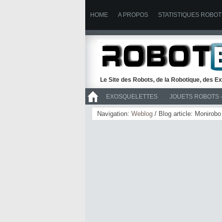
HOME
A PROPOS
STATISTIQUES ROBOT
Le Site des Robots, de la Robotique, des Ex
EXOSQUELETTES
JOUETS ROBOTS 
>> ROBOTS
Navigation:
Weblog
/ Blog article: Monirobo