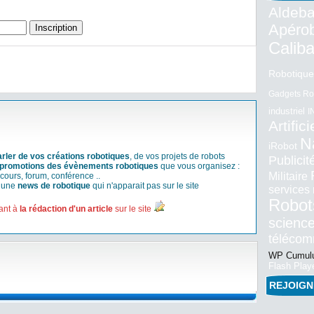
Aldeba
Apéro
Calib
Robotique
Gadgets Ro
industriel
I
Artifici
N
iRobot
arler de vos créations robotiques
, de vos projets de robots
Publici
promotions des évènements robotiques
que vous organisez :
Militaire
cours, forum, conférence ..
r une
news de robotique
qui n'apparait pas sur le site
services
Robot
ant à
la rédaction d'un article
sur le site
science
téléco
WP Cumulu
Flash Play
REJOIG