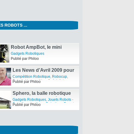
S ROBOTS ...
Migration de RobotBlog
RobotBlog
Publié par Philoo
Robot AmpBot, le mini
lecteur MP3 Segway
Gadgets Robotiques
Publié par Philoo
Les News d’Avril 2009 pour
Nao d’Aldebaran Robotics :
Compétition Robotique
,
Robocup
,
Leader Européen de la
Robots Humanoïdes
,
Spécialistes
Publié par Philoo
Robotiques
robotique Humanoïde et
Création de Cap Robotique
Sphero, la balle robotique
d’Orbotix est en pré-
Gadgets Robotiques
,
Jouets Robots -
commande
Robotique Ludique
,
Robotique Fun et
Publié par Philoo
Intelligente