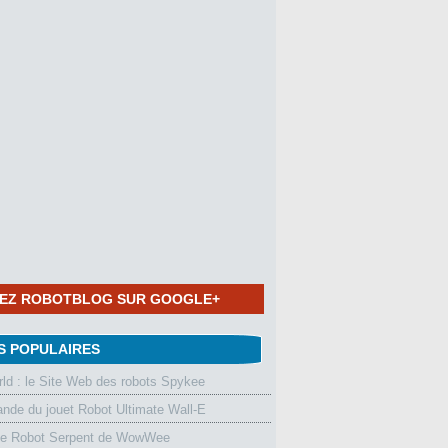
NEZ ROBOTBLOG SUR GOOGLE+
S POPULAIRES
d : le Site Web des robots Spykee
de du jouet Robot Ultimate Wall-E
le Robot Serpent de WowWee