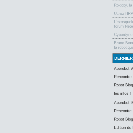
Roxxxy, la
Ucroa HRP-
L’exosquel
forum Nete
Cyberdyne 
Bruno Bonn
la robotiqu
DERNIER
Aperobot 9
Rencontre 
Robot Blog
les infos !
Aperobot 9
Rencontre 
Robot Blog
Edition de