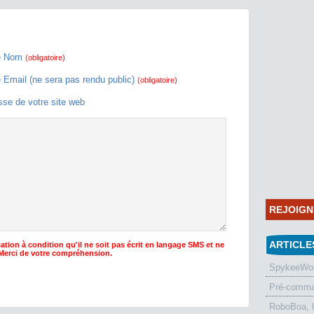
e Nom
(obligatoire)
e Email (ne sera pas rendu public)
(obligatoire)
sse de votre site web
REJOIG
ARTICLE
ation à condition qu'il ne soit pas écrit en langage SMS et ne
 Merci de votre compréhension.
SpykeeWorl
Pré-comman
RoboBoa, 