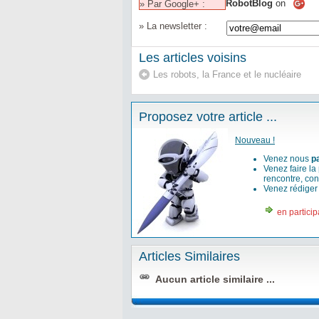
RobotBlog
on
» Par Google+ :
» La newsletter :
Les articles voisins
Les robots, la France et le nucléaire
Proposez votre article ...
Nouveau !
Venez nous
p
Venez faire la
rencontre, con
Venez rédige
en particip
Articles Similaires
Aucun article similaire ...