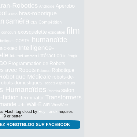
ran-Robotics
Apérobo
Androïde
bot
bras-robotique
Asimo
an
caméra
Compétition
CES
film
exosquelette
concours
exposition
humanoïde
GOSTAI
botiques
Intelligence-
NNOROBO
elle
intéraction
Internet
intéragir
intéractif
ao
Programmation de Robots
tés avec Robots
Robotique
Robocup
Robotique Médicale
robots-de-
robots-domestiques
Robots Aspirateurs
s Humanoïdes
salon
Roomba
-fiction
Transformers
Terminator
mmande
Wall-E
Urbi
WowWee
WIFI
s Flash tag cloud by
Roy Tanck
requires
er
9 or better.
NEZ ROBOTBLOG SUR FACEBOOK