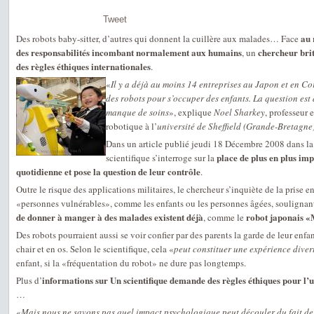
Tweet
au 
Des robots baby-sitter, d’autres qui donnent la cuillère aux malades… Face
des responsabilités incombant normalement aux humains
chercheur bri
, un
des règles éthiques internationales
.
«
Il y a déjà au moins 14 entreprises au Japon et en Co
des robots pour s’occuper des enfants. La question est 
manque de soins
», explique
Noel Sharkey
, professeur e
robotique à l’
université de Sheffield (Grande-Bretagne
Dans un article publié jeudi 18 Décembre 2008 dans l
place de plus en plus imp
scientifique s’interroge sur la
quotidienne et pose la question de leur contrôle
.
Outre le risque des applications militaires, le chercheur s’inquiète de la prise e
«personnes vulnérables», comme les enfants ou les personnes âgées, soulignan
de donner à manger à des malades existent déjà
robot japonais 
, comme le
Des robots pourraient aussi se voir confier par des parents la garde de leur en
chair et en os. Selon le scientifique, cela «
peut constituer une expérience divert
enfant, si la «fréquentation du robot» ne dure pas longtemps.
informations sur Un scientifique demande des règles éthiques pour l’ut
Plus d’
…
«
Mais nous ne savons pas quel impact psychologique peut découler du fait de 