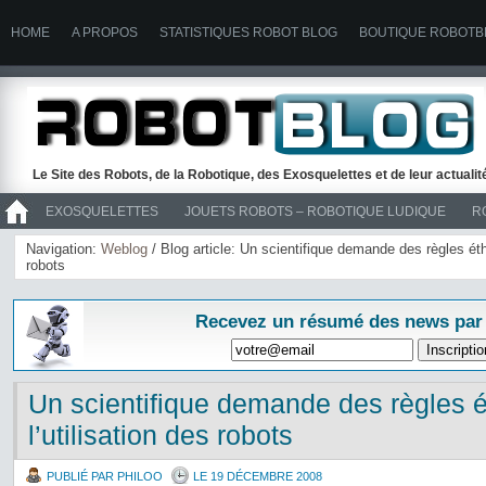
HOME
A PROPOS
STATISTIQUES ROBOT BLOG
BOUTIQUE ROBOTB
Le Site des Robots, de la Robotique, des Exosquelettes et de leur actuali
EXOSQUELETTES
JOUETS ROBOTS – ROBOTIQUE LUDIQUE
R
>> ROBOTS
Navigation:
Weblog
/ Blog article: Un scientifique demande des règles éthi
robots
Recevez un résumé des news par
Un scientifique demande des règles 
l’utilisation des robots
PUBLIÉ PAR PHILOO
LE 19 DÉCEMBRE 2008