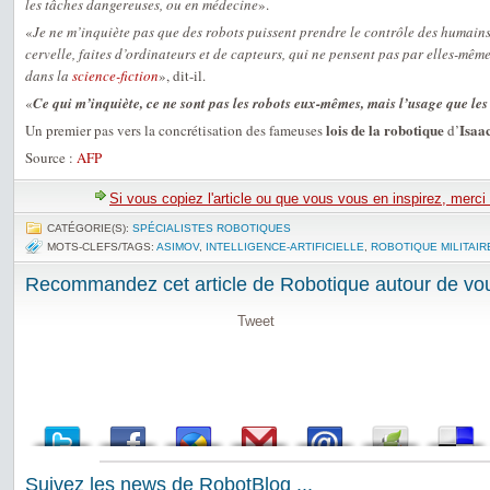
les tâches dangereuses, ou en médecine
».
«
Je ne m’inquiète pas que des robots puissent prendre le contrôle des humain
cervelle, faites d’ordinateurs et de capteurs, qui ne pensent pas par elles-mêm
dans la
science-fiction
», dit-il.
«
Ce qui m’inquiète, ce ne sont pas les robots eux-mêmes, mais l’usage que le
lois de la robotique
Isaa
Un premier pas vers la concrétisation des fameuses
d’
Source :
AFP
Si vous copiez l'article ou que vous vous en inspirez, merci
CATÉGORIE(S):
SPÉCIALISTES ROBOTIQUES
MOTS-CLEFS/TAGS:
ASIMOV
,
INTELLIGENCE-ARTIFICIELLE
,
ROBOTIQUE MILITAIR
Recommandez cet article de Robotique autour de vou
Tweet
Suivez les news de RobotBlog ...