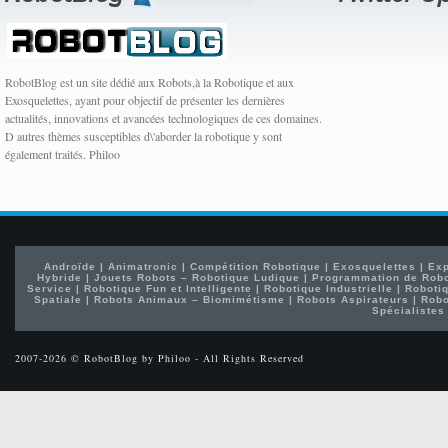
RobotBlog est un site dédié aux Robots,à la Robotique et aux
Exosquelettes, ayant pour objectif de présenter les dernières
actualités, innovations et avancées technologiques de ces domaines.
D autres thèmes susceptibles d\'aborder la robotique y sont
également traités. Philoo
Androïde
|
Animatronic
|
Compétition Robotique
|
Exosquelettes
|
Exp
Hybride
|
Jouets Robots – Robotique Ludique
|
Programmation de Rob
Service
|
Robotique Fun et Intelligente
|
Robotique Industrielle
|
Robotiq
Spatiale
|
Robots Animaux – Biomimétisme
|
Robots Aspirateurs
|
Robo
Spécialistes
2007-2026 © RobotBlog by Philoo - All Rights Reserved