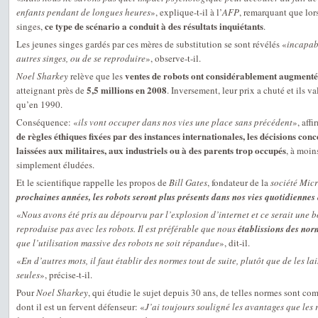
enfants pendant de longues heures
», explique-t-il à l’
AFP
, remarquant que lor
ce type de scénario a conduit à des résultats inquiétants
singes,
.
Les jeunes singes gardés par ces mères de substitution se sont révélés «
incapab
autres singes, ou de se reproduire
», observe-t-il.
ventes de robots ont considérablement augmenté 
Noel Sharkey
relève que les
5,5 millions en 2008
atteignant près de
. Inversement, leur prix a chuté et ils
qu’en 1990.
Conséquence: «
ils vont occuper dans nos vies une place sans précédent
», affi
de règles éthiques fixées par des instances internationales, les décisions conc
laissées aux militaires, aux industriels ou à des parents trop occupés
, à moin
simplement éludées.
Et le scientifique rappelle les propos de
Bill Gates
, fondateur de la
société Micr
prochaines années, les robots seront plus présents dans nos vies quotidiennes
«
Nous avons été pris au dépourvu par l’explosion d’internet et ce serait une b
reproduise pas avec les robots. Il est préférable que nous
établissions des nor
que l’utilisation massive des robots ne soit répandue
», dit-il.
«
En d’autres mots, il faut établir des normes tout de suite, plutôt que de les la
seules
», précise-t-il.
Pour
Noel Sharkey
, qui étudie le sujet depuis 30 ans, de telles normes sont com
dont il est un fervent défenseur: «
J’ai toujours souligné les avantages que les