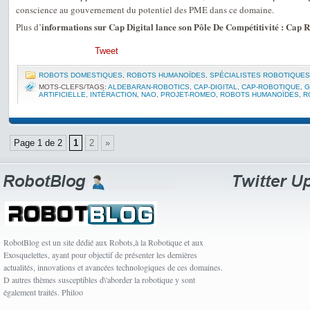
conscience au gouvernement du potentiel des PME dans ce domaine.
informations sur Cap Digital lance son Pôle De Compétitivité : Cap 
Plus d’
Tweet
ROBOTS DOMESTIQUES
,
ROBOTS HUMANOÏDES
,
SPÉCIALISTES ROBOTIQUES
MOTS-CLEFS/TAGS:
ALDEBARAN-ROBOTICS
,
CAP-DIGITAL
,
CAP-ROBOTIQUE
,
G
ARTIFICIELLE
,
INTÉRACTION
,
NAO
,
PROJET-ROMEO
,
ROBOTS HUMANOÏDES
,
R
Page 1 de 2
1
2
»
RobotBlog est un site dédié aux Robots,à la Robotique et aux
Exosquelettes, ayant pour objectif de présenter les dernières
actualités, innovations et avancées technologiques de ces domaines.
D autres thèmes susceptibles d\'aborder la robotique y sont
également traités. Philoo