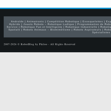
Androïde
|
Animatronic
|
Compétition Robotique
|
Exosquelettes
|
Exp
Hybride
|
Jouets Robots – Robotique Ludique
|
Programmation de Rob
Service
|
Robotique Fun et Intelligente
|
Robotique Industrielle
|
Robotiq
Spatiale
|
Robots Animaux – Biomimétisme
|
Robots Aspirateurs
|
Robo
Spécialistes
2007-2026 © RobotBlog by Philoo - All Rights Reserved