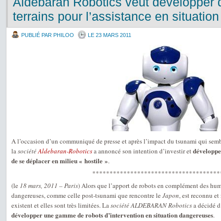
Aldebaran Robotics veut développer d
terrains pour l’assistance en situati
PUBLIÉ PAR PHILOO
LE 23 MARS 2011
A l’occasion d’un communiqué de presse et après l’impact du tsunami qui sembl
développe
la
société
Aldebaran-Robotics
a annoncé son intention d’investir et
de se déplacer en milieu « hostile »
.
*************************************
(le
18 mars, 2011 – Paris
) Alors que l’apport de robots en complément des hum
dangereuses, comme celle post-tsunami que rencontre le
Japon
, est reconnu et
existent et elles sont très limitées. La
société ALDEBARAN Robotics
a décidé d
développer une gamme de robots d’intervention en situation dangereuses
.