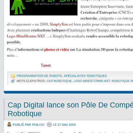
Jeune Entreprise Innovante, lau
Création d’Entreprise
(CNCE) o
recherche
, catégorie «
en émerg
développement
» en 2009,
SimplySim
est bien partie pour s’imposer dans son 
réalisations ludiques
Avec plusieurs
(Challenges RoboChamps, compétition I
rendre accessible la robotiq
Lego-MindStorms-NXT
…), SimplySim souhaite
possible
.
informations et
photos et vidéo
sur La simulation 3D pour la roboti
Plus d’
suite…
Tweet
PROGRAMMATION DE ROBOTS
,
SPÉCIALISTES ROBOTIQUES
MOTS-CLEFS/TAGS:
CAP-ROBOTIQUE
,
LEGO-MINDSTORMS-NXT
,
ROBOTIQUE MI
Cap Digital lance son Pôle De Compéti
Robotique
PUBLIÉ PAR PHILOO
LE 27 MAI 2009