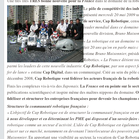
TRES bonne nouvelle pour la
Une très Très
France
dans le domaine de la rob
pôle de compétitivité des in
Le
présenté
mercredi 20 mai 2009
u
de service, Cap Robotique
, cens
leader mondial dans ce domaine
nouvelle division,
Bruno Maison
«
La robotique est un domaine v
fait 20 ans qu’on en parle mais c
estime
Bruno Maisonnier
, prési
Robotics. «
La France détient tou
parmi les leaders de cette nouvelle industrie.
Cap Robotique
, par son aspect f
Cap Digital
fer de lance
» estime
, dans un communiqué. Créé au sein du pôle d
Cap Robotique veut fédérer les acteurs français de la robot
décembre 2008,
La
est en pointe sur le sec
Finis les complexes vis-à-vis des
Japonais
.
France
O
publications scientifiques) et inspire même des maîtres nippons du domaine.
fidéliser et structurer les entreprises françaises pour devenir les champions 
Structurer la communauté robotique française :
«
L’objectif de Cap Robotique est de structurer la communauté française en
cr
à nous développer et en déterminant les PME qui disposent d’un savoir-faire
robotique comme un secteur d’activité. L’idée de Cap Robotique est également
placer sur ce marché, notamment en devenant l’interlocuteur des pouvoirs pub
Maisonnier
. En apportant une visibilité au secteur, la vocation de Cap Roboti