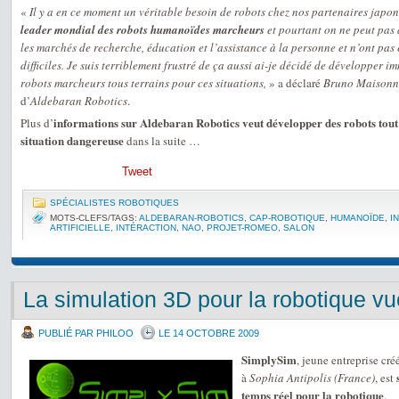
«
Il y a en ce moment un véritable besoin de robots chez nos partenaires japo
leader mondial des robots humanoïdes marcheurs
et pourtant on ne peut pas a
les marchés de recherche, éducation et l’assistance à la personne et n’ont pas 
difficiles. Je suis terriblement frustré de ça aussi ai-je décidé de développe
robots marcheurs tous terrains pour ces situations,
» a déclaré
Bruno Maisonn
d’
Aldebaran Robotics
.
informations sur Aldebaran Robotics veut développer des robots tout 
Plus d’
situation dangereuse
dans la suite …
Tweet
SPÉCIALISTES ROBOTIQUES
MOTS-CLEFS/TAGS:
ALDEBARAN-ROBOTICS
,
CAP-ROBOTIQUE
,
HUMANOÏDE
,
I
ARTIFICIELLE
,
INTÉRACTION
,
NAO
,
PROJET-ROMEO
,
SALON
La simulation 3D pour la robotique v
PUBLIÉ PAR PHILOO
LE 14 OCTOBRE 2009
SimplySim
, jeune entreprise cré
à
Sophia Antipolis (France)
, est
temps réel pour la robotique
.