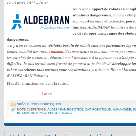
Le 18 mars, 2011 – Paris
apport de robots en comp
Alors que l’
situations dangereuses
, comme celle p
peu so
Japon
, est reconnu et recherché,
limitées
.
ALDEBARAN Robotics
a déci
développer une gamme de robots d’
de
dangereuses
.
«
Il y a en ce moment un
véritable besoin de robots chez nos partenaires japon
leader mondial des robots
humanoïde
s marcheurs et pourtant on ne peut pas a
les marchés de recherche, éducation et l’assistance à la personne et
n’ont pas 
difficiles
. Je suis terriblement frustré de ça aussi ai-je décidé de
développer i
robots marcheurs tous terrains pour ces situations
,
» a déclaré
Bruno Maisonn
d’
ALDEBARAN Robotics
.
Plus d’informations sur dans la suite …
Tweet
SPÉCIALISTES ROBOTIQUES
MOTS-CLEFS/TAGS:
ALDEBARAN-ROBOTICS
,
CAP-ROBOTIQUE
,
HUMANOÏDE
,
I
INTÉRACTION
,
NAO
,
PROJET-ROMEO