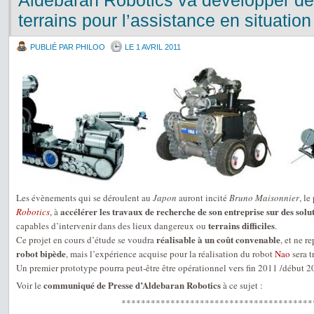
Aldebaran Robotics va développer de
terrains pour l’assistance en situati
PUBLIÉ PAR PHILOO
LE 1 AVRIL 2011
Les évènements qui se déroulent au
Japon
auront incité
Bruno Maisonnier
, le
accélérer les travaux de recherche de son entreprise sur des solut
Robotics
, à
terrains difficiles
capables d’intervenir dans des lieux dangereux ou
.
réalisable à un coût convenable
Ce projet en cours d’étude se voudra
, et ne r
robot bipède
, mais l’expérience acquise pour la réalisation du robot
Nao
sera t
Un premier prototype pourra peut-être être opérationnel vers fin 2011 /début 2
communiqué de Presse d’Aldebaran Robotics
Voir le
à ce sujet :
***************************************