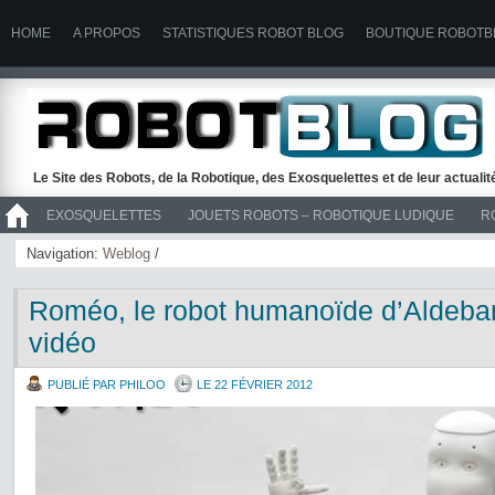
HOME
A PROPOS
STATISTIQUES ROBOT BLOG
BOUTIQUE ROBOTB
Le Site des Robots, de la Robotique, des Exosquelettes et de leur actuali
EXOSQUELETTES
JOUETS ROBOTS – ROBOTIQUE LUDIQUE
R
>> ROBOTS
Navigation:
Weblog
/
Roméo, le robot humanoïde d’Aldeba
vidéo
PUBLIÉ PAR PHILOO
LE 22 FÉVRIER 2012