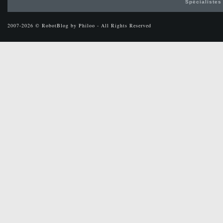
Spécialistes
2007-2026 © RobotBlog by Philoo - All Rights Reserved