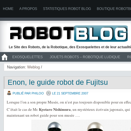
HOME
A PROPOS
STATISTIQUES ROBOT BLOG
BOUTIQUE ROBOTB
Le Site des Robots, de la Robotique, des Exosquelettes et de leur actuali
EXOSQUELETTES
JOUETS ROBOTS – ROBOTIQUE LUDIQUE
R
>> ROBOTS
Navigation:
Weblog
/
Enon, le guide robot de Fujitsu
PUBLIÉ PAR PHILOO
LE 21 SEPTEMBRE 2007
Lorsque l’on a son propre Musée, on n’est pas toujours disponible pour en effec
Kyotaro Nishimura
C’était le cas de Mr.
, un mystérieux écrivain japonais, qui 
maintenant un robot guide pour son musée ….