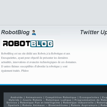
RobotBlog est un site dédié aux Robots,à la Robotique et aux
Exosquelettes, ayant pour objectif de présenter les dernières
actualités, innovations et avancées technologiques de ces domaines.
D autres thèmes susceptibles d\'aborder la robotique y sont
également traités. Philoo
Androïde
|
Animatronic
|
Compétition Robotique
|
Exosquelettes
|
Exp
Hybride
|
Jouets Robots – Robotique Ludique
|
Programmation de Rob
Service
|
Robotique Fun et Intelligente
|
Robotique Industrielle
|
Robotiq
Spatiale
|
Robots Animaux – Biomimétisme
|
Robots Aspirateurs
|
Robo