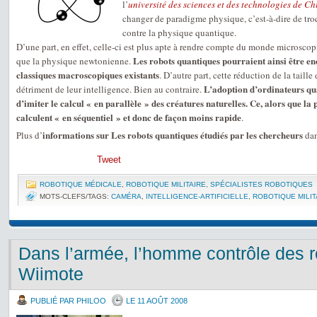
l’
université des sciences et des technologies de C
changer de paradigme physique, c’est-à-dire de tr
contre la physique quantique.
D’une part, en effet, celle-ci est plus apte à rendre compte du monde microscop
Les robots quantiques pourraient ainsi être enc
que la physique newtonienne.
classiques macroscopiques existants
. D’autre part, cette réduction de la taille
L’adoption d’ordinateurs qua
détriment de leur intelligence. Bien au contraire.
d’imiter le calcul « en parallèle » des créatures naturelles. Ce, alors que la p
calculent « en séquentiel » et donc de façon moins rapide
.
informations sur Les robots quantiques étudiés par les chercheurs
Plus d’
dan
Tweet
ROBOTIQUE MÉDICALE
,
ROBOTIQUE MILITAIRE
,
SPÉCIALISTES ROBOTIQUES
MOTS-CLEFS/TAGS:
CAMÉRA
,
INTELLIGENCE-ARTIFICIELLE
,
ROBOTIQUE MILIT
Dans l’armée, l’homme contrôle des r
Wiimote
PUBLIÉ PAR PHILOO
LE 11 AOÛT 2008