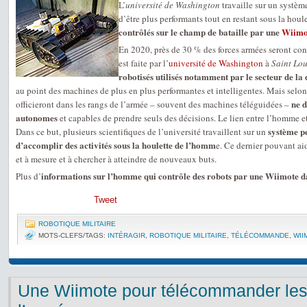
L’
université de Washington
travaille sur un systèm
d’être plus performants tout en restant sous la houl
contrôlés sur le champ de bataille par une
Wiimo
En 2020, près de 30 % des forces armées seront con
est faite par l’
université de Washington
à
Saint Lou
robotisés utilisés notamment par le secteur de la 
au point des machines de plus en plus performantes et intelligentes. Mais selon 
ne d
officieront dans les rangs de l’armée – souvent des machines téléguidées –
autonomes
et capables de prendre seuls des décisions. Le lien entre l’homme e
système p
Dans ce but, plusieurs scientifiques de l’université travaillent sur un
d’accomplir des activités sous la houlette de l’homm
e. Ce dernier pouvant aid
et à mesure et à chercher à atteindre de nouveaux buts.
informations sur l’homme qui contrôle des robots par une Wiimote d
Plus d’
Tweet
ROBOTIQUE MILITAIRE
MOTS-CLEFS/TAGS:
INTÉRAGIR
,
ROBOTIQUE MILITAIRE
,
TÉLÉCOMMANDE
,
WII
Une Wiimote pour télécommander les