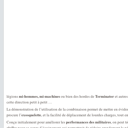
mi-hommes, mi-machines
Terminator
légions
ou bien des hordes de
et autre
cette direction petit à petit …
La démonstration de l’utilisation de la combinaison permet de mettre en évide
exosquelette
procure l’
, et la facilité de déplacement de lourdes charges, tout e
performances des militaires
Conçu initialement pour améliorer les
, on peut t
civiles
pour ce genre d’équipement qui permettrait de réduire grandement la pén