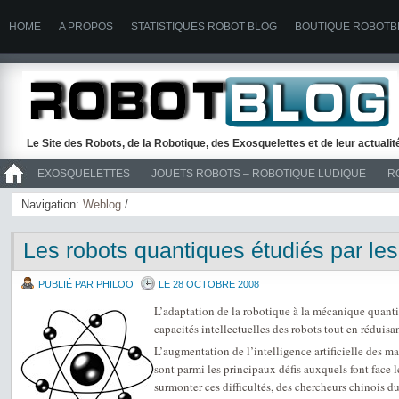
HOME
A PROPOS
STATISTIQUES ROBOT BLOG
BOUTIQUE ROBOTB
Le Site des Robots, de la Robotique, des Exosquelettes et de leur actuali
EXOSQUELETTES
JOUETS ROBOTS – ROBOTIQUE LUDIQUE
R
>> ROBOTS
Navigation:
Weblog
/
Les robots quantiques étudiés par le
PUBLIÉ PAR PHILOO
LE 28 OCTOBRE 2008
L’adaptation de la robotique à la mécanique quantiq
capacités intellectuelles des robots tout en réduisant
L’augmentation de l’intelligence artificielle des ma
sont parmi les principaux défis auxquels font face 
surmonter ces difficultés, des chercheurs chinois 