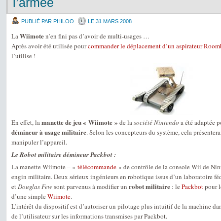
l’armée
PUBLIÉ PAR PHILOO
LE 31 MARS 2008
Wiimote
La
n’en fini pas d’avoir de multi-usages …
Après avoir été utilisée pour
commander le déplacement d’un aspirateur Room
l’utilise !
manette de jeu « Wiimote »
En effet, la
de la
société Nintendo
a été adaptée p
démineur à usage militaire
. Selon les concepteurs du système, cela présenter
manipuler l’appareil.
Le Robot militaire démineur Packbot :
La manette Wiimote – «
télécommande
» de contrôle de la console Wii de Nin
engin militaire. Deux sérieux ingénieurs en robotique issus d’un laboratoire fé
robot militaire
et
Douglas Few
sont parvenus à modifier un
: le
Packbot
pour l
d’une simple
Wiimote
.
L’intérêt du dispositif est d’autoriser un pilotage plus intuitif de la machine da
de l’utilisateur sur les informations transmises par Packbot.