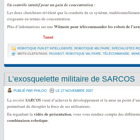
Un contrôle intuitif pour un gain de concentration :
Les deux chercheurs révèlent que la conduite de ce système, traditionnellement 
exigeante en termes de concentration.
Wiimote pour télécommander les robots de l’ar
Plus d’informations sur une
Tweet
ROBOTIQUE FUN ET INTELLIGENTE
,
ROBOTIQUE MILITAIRE
,
SPÉCIALISTES R
MOTS-CLEFS/TAGS:
PACKBOT
,
ROBOTIQUE MILITAIRE
,
TÉLÉCOMMANDE
,
WIIM
L’exosquelette militaire de SARCOS
PUBLIÉ PAR PHILOO
LE 27 NOVEMBRE 2007
La
société
SARCOS
vient d’achever le développement et la mise au point d’u
permettant de décupler la force de ses utilisateurs.
vidéo de présentation
En regardant la
, vous vous rendrez compte des différente
combinaison robotique
.