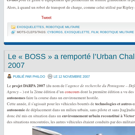
Alors, à quand un robot de transport de charge, comme celui utilisé par Ripley
Tweet
EXOSQUELETTES
,
ROBOTIQUE MILITAIRE
MOTS-CLEFS/TAGS:
CYBORGS
,
EXOSQUELETTE
,
FILM
,
ROBOTIQUE MILITAIRE
Le « BOSS » a remporté l’Urban Ch
2007
PUBLIÉ PAR PHILOO
LE 12 NOVEMBRE 2007
projet DARPA 2007
Le
(du nom de l’
agence de recherche du Pentagone – Def
Agency
– ) est la 2ème édition d’un
concours
dont la première édition a vu des
autonomes
faire la course dans un environement hostile.
technologies et autres 
Cette année, il s’agissait pour les véhicules bourrés de
autonomie
de déplacement dans un milieu urbain, sans pilote et sans [tag]rad
environnement urbain reconstitué à Victorv
donc été mis en situation dans un
des situations rencontrées, les autres véhicules étaient conduits par des militair