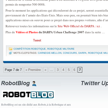
permis de remporter 500 000$.
Pour le moment les applications qui découleront de ce projet, seront essentiel
proviennent de l’armée des Etats-Unis. Mais sous peu, on pourrait bien très bien
applications mises en oeuvre pour ce projet dans nos propres voitures, afin d’a
Retrouvez toutes les informations sur le
Site Web Officiel du DARPA : ici
.
Vidéos et Photos
du DARPA Urban Challenge 2007
Plus de
dans la suite …
Tweet
COMPÉTITION ROBOTIQUE
,
ROBOTIQUE MILITAIRE
MOTS-CLEFS/TAGS:
CARNEGIE-MELLON
,
CONCOURS
,
DARPA
,
ROBOTIQUE MIL
Page 7 de 7
« Première
«
...
3
4
5
6
7
RobotBlog est un site dédié aux Robots,à la Robotique et aux