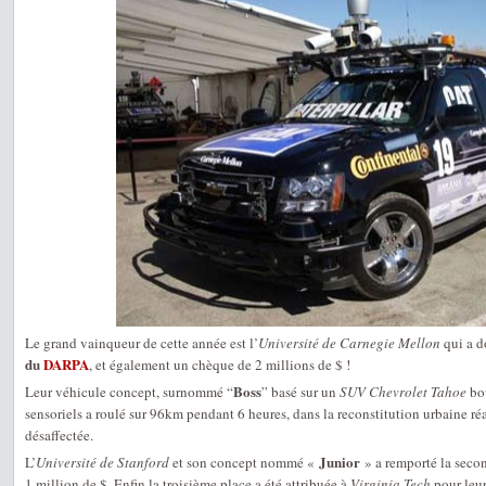
Le grand vainqueur de cette année est l’
Université de Carnegie Mellon
qui a d
du
DARPA
, et également un chèque de 2 millions de $ !
Boss
Leur véhicule concept, surnommé “
” basé sur un
SUV Chevrolet Tahoe
bou
sensoriels a roulé sur 96km pendant 6 heures, dans la reconstitution urbaine réa
désaffectée.
Junior
L’
Université de Stanford
et son concept nommé «
» a remporté la secon
1 million de $. Enfin la troisième place a été attribuée à
Virginia Tech
pour leu