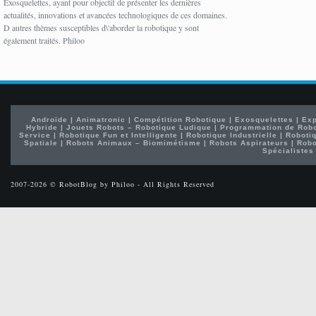
Exosquelettes, ayant pour objectif de présenter les dernières
actualités, innovations et avancées technologiques de ces domaines.
D autres thèmes susceptibles d\'aborder la robotique y sont
également traités. Philoo
Androïde
|
Animatronic
|
Compétition Robotique
|
Exosquelettes
|
Exp
Hybride
|
Jouets Robots – Robotique Ludique
|
Programmation de Rob
Service
|
Robotique Fun et Intelligente
|
Robotique Industrielle
|
Robotiq
Spatiale
|
Robots Animaux – Biomimétisme
|
Robots Aspirateurs
|
Robo
Spécialistes
2007-2026 © RobotBlog by Philoo - All Rights Reserved