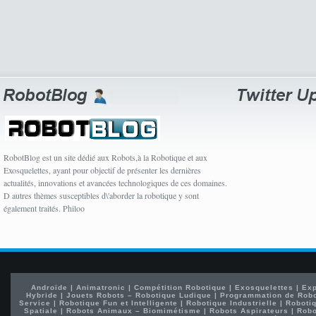
RobotBlog est un site dédié aux Robots,à la Robotique et aux
Exosquelettes, ayant pour objectif de présenter les dernières
actualités, innovations et avancées technologiques de ces domaines.
D autres thèmes susceptibles d\'aborder la robotique y sont
également traités. Philoo
Androïde
|
Animatronic
|
Compétition Robotique
|
Exosquelettes
|
Exp
Hybride
|
Jouets Robots – Robotique Ludique
|
Programmation de Rob
Service
|
Robotique Fun et Intelligente
|
Robotique Industrielle
|
Robotiq
Spatiale
|
Robots Animaux – Biomimétisme
|
Robots Aspirateurs
|
Robo