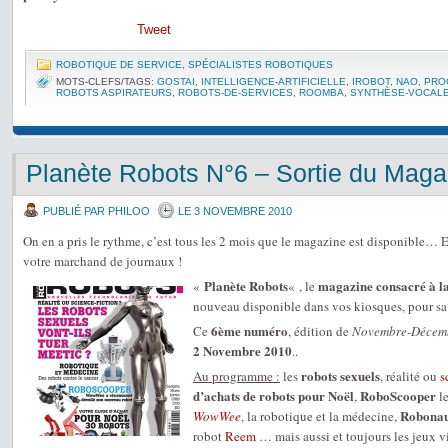
Tweet
ROBOTIQUE DE SERVICE
,
SPÉCIALISTES ROBOTIQUES
MOTS-CLEFS/TAGS:
GOSTAI
,
INTELLIGENCE-ARTIFICIELLE
,
IROBOT
,
NAO
,
PRO
ROBOTS ASPIRATEURS
,
ROBOTS-DE-SERVICES
,
ROOMBA
,
SYNTHÈSE-VOCAL
Planète Robots N°6 – Sortie du Maga
PUBLIÉ PAR PHILOO
LE 3 NOVEMBRE 2010
On en a pris le rythme, c’est tous les 2 mois que le magazine est disponible… 
votre marchand de journaux !
Planète Robots
magazine consacré à la
«
« , le
nouveau disponible dans vos kiosques, pour sa
6ème numéro
Ce
, édition de
Novembre-Décem
2 Novembre 2010
..
robots sexuels
Au programme :
les
, réalité ou
s
d’achats de robots pour Noël
RoboScooper
,
le
Robonau
WowWee
, la robotique et la médecine,
robot
Reem
… mais aussi et toujours les jeux 