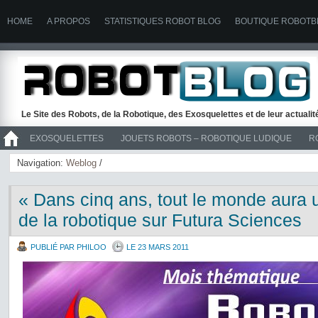
HOME
A PROPOS
STATISTIQUES ROBOT BLOG
BOUTIQUE ROBOTB
Le Site des Robots, de la Robotique, des Exosquelettes et de leur actuali
EXOSQUELETTES
JOUETS ROBOTS – ROBOTIQUE LUDIQUE
R
>> ROBOTS
Navigation:
Weblog
/
« Dans cinq ans, tout le monde aura 
de la robotique sur Futura Sciences
PUBLIÉ PAR PHILOO
LE 23 MARS 2011