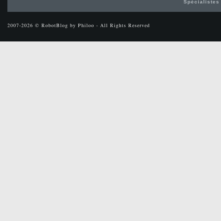
Spécialistes
2007-2026 © RobotBlog by Philoo - All Rights Reserved