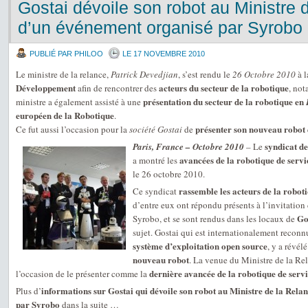
Gostai dévoile son robot au Ministre 
d’un événement organisé par Syrobo
PUBLIÉ PAR PHILOO
LE 17 NOVEMBRE 2010
Le ministre de la relance,
Patrick Devedjian
, s’est rendu le
26 Octobre 2010
à 
Développement
acteurs du secteur de la robotique
afin de rencontrer des
, no
présentation du secteur de la robotique en
ministre a également assisté à une
européen de la Robotique
.
présenter son nouveau robot
Ce fut aussi l’occasion pour la
société Gostai
de
syndicat de
Paris, France – Octobre 2010
– Le
avancées de la robotique de servi
a montré les
le 26 octobre 2010.
rassemble les acteurs de la robot
Ce syndicat
d’entre eux ont répondu présents à l’invitation
Go
Syrobo, et se sont rendus dans les locaux de
sujet. Gostai qui est internationalement recon
système d’exploitation open source
, y a révél
nouveau robot
. La venue du Ministre de la R
dernière avancée de la robotique de serv
l’occasion de le présenter comme la
informations sur Gostai qui dévoile son robot au Ministre de la Rela
Plus d’
par Syrobo
dans la suite …