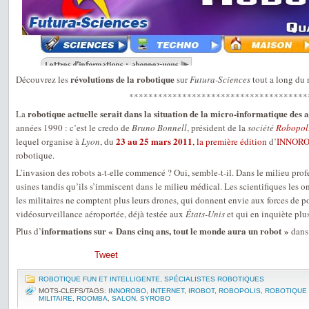
révolutions de la robotique
Découvrez les
sur
Futura-Sciences
tout a long du
*************************************
robotique actuelle serait dans la situation de la micro-informatique des
La
années 1990 : c’est le credo de
Bruno Bonnell
, président de la
société
Robopol
23 au 25 mars 2011
lequel organise à
Lyon
, du
, la première édition
d’
INNOR
robotique.
L’invasion des robots a-t-elle commencé ? Oui, semble-t-il. Dans le milieu profes
usines tandis qu’ils s’immiscent dans le milieu médical. Les scientifiques les o
les militaires ne comptent plus leurs drones, qui donnent envie aux forces de p
vidéosurveillance aéroportée, déjà testée aux
États-Unis
et qui en inquiète pl
informations sur « Dans cinq ans, tout le monde aura un robot »
Plus d’
dans 
Tweet
ROBOTIQUE FUN ET INTELLIGENTE
,
SPÉCIALISTES ROBOTIQUES
MOTS-CLEFS/TAGS:
INNOROBO
,
INTERNET
,
IROBOT
,
ROBOPOLIS
,
ROBOTIQUE
MILITAIRE
,
ROOMBA
,
SALON
,
SYROBO