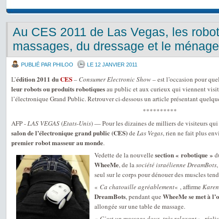
Au CES 2011 de Las Vegas, les robot
massages, du dressage et le ménage
PUBLIÉ PAR PHILOO
LE 12 JANVIER 2011
édition 2011 du
CES
L’
–
Consumer Electronic Show
– est l’occasion pour que
leur robots ou produits robotiques
au public et aux curieux qui viennent visi
l’électronique Grand Public. Retrouver ci-dessous un article présentant quelqu
**********
AFP -
LAS VEGAS
(
Etats-Unis
) — Pour les dizaines de milliers de visiteurs qui
salon de l’électronique grand public (CES)
de
Las Vegas
, rien ne fait plus en
premier robot masseur au monde
.
section « robotique »
Vedette de la nouvelle
du
WheeMe
, de la
société israélienne DreamBots
seul sur le corps pour dénouer des muscles tend
«
Ca chatouille agréablement
« , affirme
Karen
DreamBots
WheeMe se met à l’o
, pendant que
allongée sur une table de massage.
«
C’est un massage doux, très relaxant
« , réal