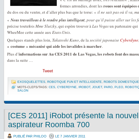
roues sont équipées 
formes arrondies, dont les
du dos ou du ventre, et d’aller plus bas que le torse: «
il ne sait pas où il va, ma
«
Nous travaillons à le rendre plus intelligent
, pour qu’il puisse aller sur les 
précise toutefois
Mme Slutzky
, qui espère trouver à
Las Vegas
un partenaire qui l
WheeMee cette année aux
Etats-Unis
.
Quelques stands plus loin,
Takatoshi Kuno
, de la
société japonaise
Cyberdyne
« costume » mécanisé qui aide les invalides à marcher
.
informations sur Au CES 2011 de Las Vegas, les robots font des mass
Plus d’
dans la suite …
Tweet
EXOSQUELETTES
,
ROBOTIQUE FUN ET INTELLIGENTE
,
ROBOTS DOMESTIQU
MOTS-CLEFS/TAGS:
CES
,
CYBERDYNE
,
IROBOT
,
JOUET
,
PARO
,
PLEO
,
ROBOTI
SALON
[CES 2011] iRobot présente la nouvell
aspirateur Roomba 700
PUBLIÉ PAR PHILOO
LE 7 JANVIER 2011