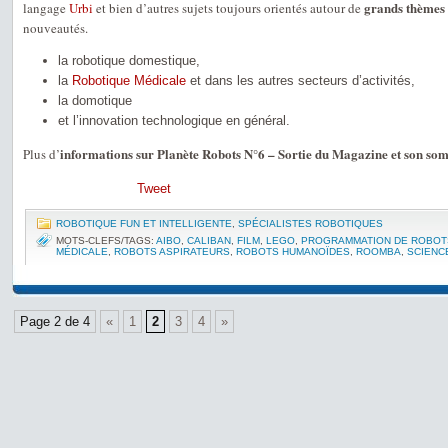
grands thèmes 
langage
Urbi
et bien d’autres sujets toujours orientés autour de
nouveautés.
la robotique domestique,
la
Robotique Médicale
et dans les autres secteurs d’activités,
la domotique
et l’innovation technologique en général.
informations sur Planète Robots N°6 – Sortie du Magazine et son so
Plus d’
Tweet
ROBOTIQUE FUN ET INTELLIGENTE
,
SPÉCIALISTES ROBOTIQUES
MOTS-CLEFS/TAGS:
AIBO
,
CALIBAN
,
FILM
,
LEGO
,
PROGRAMMATION DE ROBOT
MÉDICALE
,
ROBOTS ASPIRATEURS
,
ROBOTS HUMANOÏDES
,
ROOMBA
,
SCIENC
Page 2 de 4
«
1
2
3
4
»