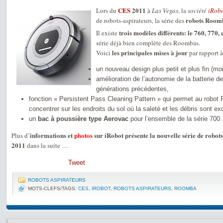
CES
2011
Lors du
à
Las Vegas
, la
société
iRob
robots Room
de robots-aspirateurs, la série des
trois modèles différents: le 760, 770, 
Il existe
série déjà bien complète des Roombas.
les principales mises à jour
Voici
par rapport à
un nouveau design plus petit et plus fin (mo
amélioration de l’autonomie de la batterie d
générations précédentes,
fonction « Persistent Pass Cleaning Pattern » qui permet au robot 
concentrer sur les endroits du sol où la saleté et les débris sont ex
un
bac à poussière type Aerovac
pour l’ensemble de la série 700.
informations et
photos
sur iRobot présente la nouvelle série de rob
Plus d’
2011
dans la suite …
Tweet
ROBOTS ASPIRATEURS
MOTS-CLEFS/TAGS:
CES
,
IROBOT
,
ROBOTS ASPIRATEURS
,
ROOMBA