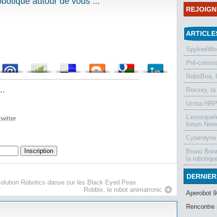
otique autour de vous ...
REJOIG
ARTICLE
SpykeeWorl
Pré-comman
RoboBoa, 
..
Roxxxy, la
Ucroa HRP-
L’exosquel
witter
forum Nete
Cyberdyne 
Bruno Bonn
la robotiqu
DERNIER
volution Robotics danse sur les Black Eyed Peas
Robbix, le robot animatronic
Aperobot 9
Rencontre 