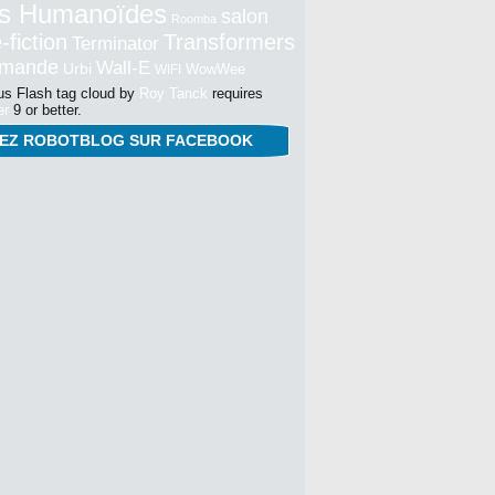
s Humanoïdes
salon
Roomba
-fiction
Transformers
Terminator
mmande
Wall-E
Urbi
WowWee
WIFI
s Flash tag cloud by
Roy Tanck
requires
er
9 or better.
NEZ ROBOTBLOG SUR FACEBOOK