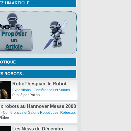
 UN ARTICLE ...
OTIQUE
S ROBOTS ...
RoboThespian, le Robot
Acteur
Expositions - Conférences et Salons
Robotiques
,
Films de Robots
,
Publié par Philoo
Robotique Fun et Intelligente
ux robots au Hannover Messe 2008
 - Conférences et Salons Robotiques
,
Robocup
,
es Robotiques
Philoo
Les News de Décembre