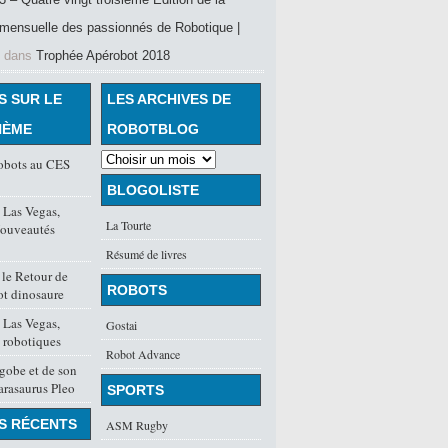
mensuelle des passionnés de Robotique |
dans
Trophée Apérobot 2018
S SUR LE
LES ARCHIVES DE
HÈME
ROBOTBLOG
robots au CES
BLOGOLISTE
 Las Vegas,
La Tourte
Nouveautés
Résumé de livres
le Retour de
ROBOTS
ot dinosaure
 Las Vegas,
Gostai
 robotiques
Robot Advance
gobe et de son
rasaurus Pleo
SPORTS
S RÉCENTS
ASM Rugby