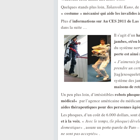
Quelques stands plus loin,
Takatoshi Kuno
, de
« costume » mécanisé qui aide les invalides
informations sur Au CES 2011 de Las V
Plus d’
dans la suite …
ha
Il s’agit d’un
jambes, et/ou l
du système ner
porte est ainsi
«
J’aimerais fa
prendre un cer
[tag]exosquelet
système des jam
maisons de ret
robots phoque
Un peu plus loin, d’irrésistibles
médical«
par l’agence américaine du médicam
aides thérapeutiques pour des personnes âgé
Les phoques, d’un coût de 6.000 dollars, sont
et à la voix
. «
Avec le temps, (le phoque) déve
domestique
« , assure un porte-parole de Paro 
ne sont pas acceptés
« .