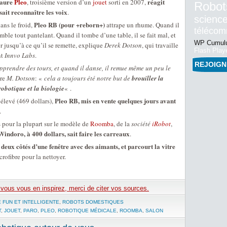
saure
Pleo
réagit
, troisième version d’un
jouet
sorti en 2007,
Robot
sait reconnaître les voix
.
science
Pleo RB (pour +reborn+)
dans le froid,
attrape un rhume. Quand il
téléco
emble tout pantelant. Quand il tombe d’une table, il se fait mal, et
WP Cumulu
er jusqu’à ce qu’il se remette, explique
Derek Dotson
, qui travaille
Flash Play
nt
Innvo Labs
.
REJOIG
pprendre des tours, et quand il danse, il remue même un peu le
ure
M. Dotson
: «
cela a toujours été notre but de
brouiller la
 robotique et la biologie
« .
Pleo RB, mis en vente quelques jours avant
élevé (469 dollars),
.
s pour la plupart sur le modèle de
Roomba
, de la
société
iRobot
,
Windoro, à 400 dollars, sait faire les carreaux
.
 deux côtés d’une fenêtre avec des aimants, et parcourt la vitre
rofibre pour la nettoyer.
e vous vous en inspirez, merci de citer vos sources.
 FUN ET INTELLIGENTE
,
ROBOTS DOMESTIQUES
T
,
JOUET
,
PARO
,
PLEO
,
ROBOTIQUE MÉDICALE
,
ROOMBA
,
SALON