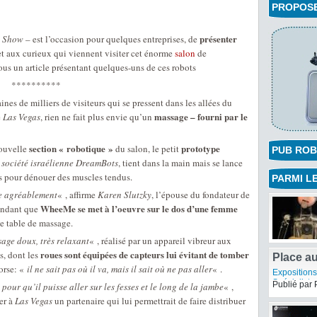
PROPOSEZ
présenter
c Show
– est l’occasion pour quelques entreprises, de
t aux curieux qui viennent visiter cet énorme
salon
de
ous un article présentant quelques-uns de ces robots
**********
ines de milliers de visiteurs qui se pressent dans les allées du
massage – fourni par le
e
Las Vegas
, rien ne fait plus envie qu’un
section « robotique »
prototype
nouvelle
du salon, le petit
PUB ROB
a
société israélienne DreamBots
, tient dans la main mais se lance
ps pour dénouer des muscles tendus.
PARMI LE
e agréablement
« , affirme
Karen Slutzky
, l’épouse du fondateur de
WheeMe se met à l’oeuvre sur le dos d’une femme
endant que
e table de massage.
age doux, très relaxant
« , réalisé par un appareil vibreur aux
roues sont équipées de capteurs lui évitant de tomber
s, dont les
Place a
torse: «
il ne sait pas où il va, mais il sait où ne pas aller
« .
Expositions
Spécialist
Publié par 
, pour qu’il puisse aller sur les fesses et le long de la jambe
« ,
ver à
Las Vegas
un partenaire qui lui permettrait de faire distribuer