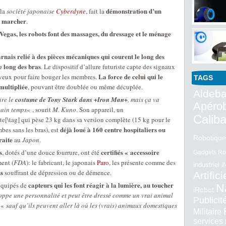
démonstration d’un
 la
société japonaise
Cyberdyne
, fait la
 à marcher
.
egas, les robots font des massages, du dressage et le ménage
rnais relié à des pièces mécaniques qui courent le long des
e long des bras
. Le dispositif d’allure futuriste capte des signaux
La force de celui qui le
veux pour faire bouger les membres.
TAGS
 multipliée
, pouvant être doublée ou même décuplée.
Aldeba
ire le
costume de Tony Stark dans +Iron Man+
, mais ça va
Apéro
tain temps
« , sourit
M. Kuno
. Son appareil, un
Calib
te[\tag] qui pèse 23 kg dans sa version complète (15 kg pour le
déjà loué à 160 centre hospitaliers ou
bes sans les bras), est
Robotique
raite
au
Japon
.
s
certifiés « accessoire
, dotés d’une douce fourrure, ont été
Gadgets Ro
ent (
FDA
): le fabricant, le japonais
Paro
, les présente comme des
industriel
I
es
souffrant de dépression ou de démence.
Artifici
capteurs qui les font réagir à la lumière, au toucher
 équipés de
N
iRobot
loppe une personnalité et peut être dressé comme un vrai animal
Publici
– «
sauf qu’ils peuvent aller là où les (vrais) animaux domestiques
Militaire
services