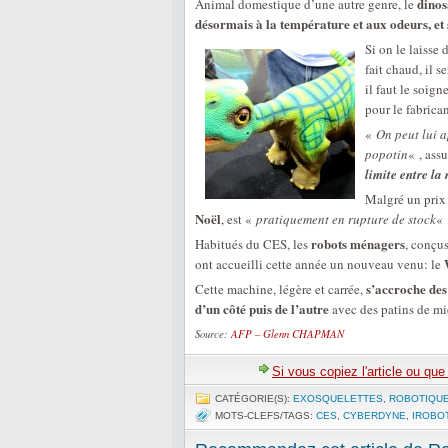
dino
Animal domestique d’une autre genre, le
désormais à la température et aux odeurs, et 
Si on le laisse 
fait chaud, il s
il faut le soign
pour le fabrica
«
On peut lui a
popotin
« , ass
limite entre la
Malgré un prix 
Noël
, est «
pratiquement en rupture de stock
« 
robots ménagers
Habitués du CES, les
, conçu
ont accueilli cette année un nouveau venu: le
s’accroche des
Cette machine, légère et carrée,
d’un côté puis de l’autre
avec des patins de mic
Source:
AFP – Glenn CHAPMAN
Si vous copiez l'article ou qu
CATÉGORIE(S):
EXOSQUELETTES
,
ROBOTIQUE
MOTS-CLEFS/TAGS:
CES
,
CYBERDYNE
,
IROBO