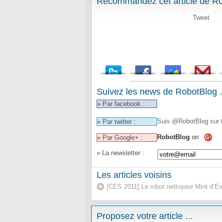
Recommandez cet article de Rob
Tweet
Suivez les news de RobotBlog .
» Par facebook :
Suis @RobotBlog sur t
» Par twitter :
RobotBlog
on
» Par Google+ :
» La newsletter :
Les articles voisins
[CES 2011] Le robot nettoyeur Mint d’E
Proposez votre article ...