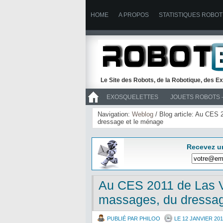
HOME
A PROPOS
STATISTIQUES ROBOT
Le Site des Robots, de la Robotique, des Ex
EXOSQUELETTES
JOUETS ROBOTS 
>> ROBOTS
Navigation:
Weblog
/ Blog article: Au CES 
dressage et le ménage
Recevez u
Au CES 2011 de Las Ve
massages, du dressag
PUBLIÉ PAR PHILOO
LE 12 JANVIER 201