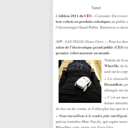
Tweet
édition 2011 du
CES
L’
–
Consumer Electroni
leur robots ou produits robotiques
au public e
l’électronique Grand Public. Retrouver ci-dess
AFP -
LAS VEGAS
(
Etats-Unis
) — Pour les diza
salon de l’électronique grand public (CES)
d
premier robot masseur au monde
.
Vedette de la 
WheeMe
, de l
seul sur le cor
«
Ca chatouill
DreamBots
, p
allongée sur un
«
C’est un mass
formes arrondie
du dos ou du ventre, et d’aller plus bas que le 
«
Nous travaillons à le rendre plus intelligent
précise toutefois
Mme Slutzky
, qui espère trou
WheeMee cette année aux
Etats-Unis
.