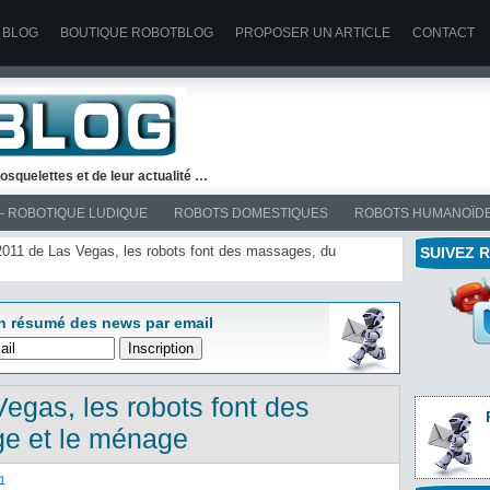
 BLOG
BOUTIQUE ROBOTBLOG
PROPOSER UN ARTICLE
CONTACT
osquelettes et de leur actualité …
– ROBOTIQUE LUDIQUE
ROBOTS DOMESTIQUES
ROBOTS HUMANOÏD
2011 de Las Vegas, les robots font des massages, du
SUIVEZ 
n résumé des news par email
gas, les robots font des
e et le ménage
1