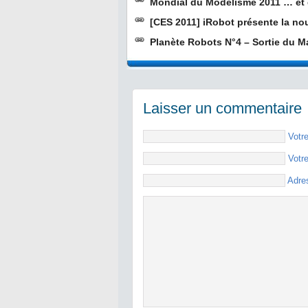
Mondial du Modélisme 2011 … et d
[CES 2011] iRobot présente la no
Planète Robots N°4 – Sortie du M
Laisser un commentaire
Votr
Votr
Adre