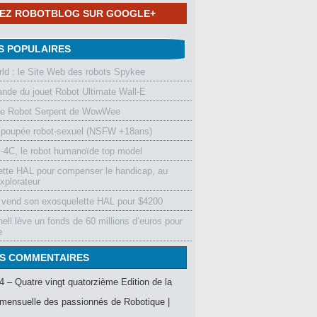
NEZ ROBOTBLOG SUR GOOGLE+
S POPULAIRES
d : le Site Web des robots Spykee
de du jouet Robot Ultimate Wall-E
le Robot Serpent de WowWee
 poupée robot-sexuel (NSFW +18ans)
4C, le robot humanoïde top model
ette HAL pour compenser le handicap, au
xplorateur
vend son exosquelette HAL pour $4200
ell lève un fonds de 60 millions d’euros pour
e
S COMMENTAIRES
4 – Quatre vingt quatorzième Edition de la
mensuelle des passionnés de Robotique |