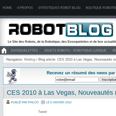
HOME
A PROPOS
STATISTIQUES ROBOT BLOG
BOUTIQUE ROBOTB
Le Site des Robots, de la Robotique, des Exosquelettes et de leur actuali
EXOSQUELETTES
JOUETS ROBOTS – ROBOTIQUE LUDIQUE
R
>> ROBOTS
Navigation:
Weblog
/ Blog article: CES 2010 à Las Vegas, Nouveautés r
Recevez un résumé des news par
CES 2010 à Las Vegas, Nouveautés 
PUBLIÉ PAR PHILOO
LE 8 JANVIER 2010
Tweet