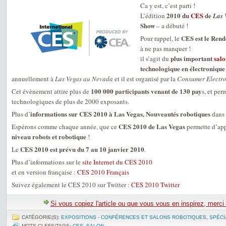
Ca y est, c’est parti !
2010 du
CES
de
L’édition
Las 
Show
– a débuté !
CES est le Rend
Pour rappel, le
à ne pas manquer !
plus important
salo
il s’agit du
technologique en électronique
annuellement à
Las Vegas au Nevada
et il est organisé par la
Consumer Electro
100 000 participants venant de 130 pay
Cet évènement attire plus de
s, et pe
technologiques de plus de 2000 exposants.
informations sur CES 2010 à Las Vegas, Nouveautés robotiques
Plus d’
dans 
CES 2010 de Las Vegas
Espérons comme chaque année, que ce
permette d’app
niveau robots et robotique
!
CES 2010 est prévu du 7 au 10 janvier 2010
Le
.
Plus d’informations sur le
site Internet du CES 2010
et en version française :
CES 2010 Français
Suivez également le CES 2010 sur Twitter :
CES 2010 Twitter
Si vous copiez l'article ou que vous vous en inspirez, merci
CATÉGORIE(S):
EXPOSITIONS - CONFÉRENCES ET SALONS ROBOTIQUES
,
SPÉCI
MOTS-CLEFS/TAGS:
CES
,
SALON