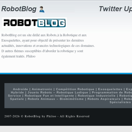
RobotBlog est un site dédié aux Robots,à la Robotique et aux
Exosquelettes, ayant pour objectif de présenter les dernières
actualités, innovations et avancées technologiques de ces domaines.
D autres thèmes susceptibles d\'aborder la robotique y sont
également traités. Philoo
Androïde
|
Animatronic
|
Compétition Robotique
|
Exosquelettes
|
Exp
Hybride
|
Jouets Robots – Robotique Ludique
|
Programmation de Rob
Service
|
Robotique Fun et Intelligente
|
Robotique Industrielle
|
Robotiq
Spatiale
|
Robots Animaux – Biomimétisme
|
Robots Aspirateurs
|
Robo
Spécialistes
2007-2026 © RobotBlog by Philoo - All Rights Reserved