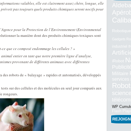
nformations valables, elle est clairement assez chère, longue, elle
Aldeba
prévoit pas toujours quels produits chimiques seront nocifs pour
Apéro
Calib
l’
Agence pour la Protection de l’Environnement
(
Environmental
Robotique
évolutionner la manière dont des produits chimiques toxiques sont
Gadgets Ro
industriel
I
st-ce que ce composé endommage les cellules ? »
Artifici
 animal entier en tant que notre première ligne d’analyse,
N
iRobot
ganismes provenant de différents animaux avec différentes
Publici
Militaire
a des robots de « balayage » rapides et automatisés, développés
services
Robot
tests sur des cellules et des molécules en seul jour comparés aux
science
de rongeurs.
téléco
WP Cumulu
Flash Play
REJOIG