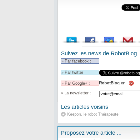
Suivez les news de RobotBlog .
» Par facebook :
» Par twitter :
RobotBlog
on
» Par Google+ :
» La newsletter :
Les articles voisins
Keepon, le robot Thérapeute
Proposez votre article ...