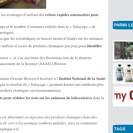
robots rapides automatisés pour
es avantages d’utiliser des
PARMI LE
temps et le nombre d’animaux utilisés dans le « balayage » de
mestiques.
ur que les scientifiques se fassent moins d’études sur les animaux.
identifier
e milliers d’essais de produits chimiques par jour, pour
ience », et s’en suivirent des discutions lors de la réunion
Avancement de la Science (AAAS) à Boston.
Institut National de la Santé
uman Genome Research Institute
à l’
 que le résultat du « balayage » pourrait fournir une méthode plus
s produits chimiques environnementaux.
ts pour réduire les tests sur les animaux de laboratoires
dans la
rs été déterminé en injectant des produits chimiques dans des
in de voir si les animaux tombent malades, puis en examinant
xplique-t-il.
TAGS