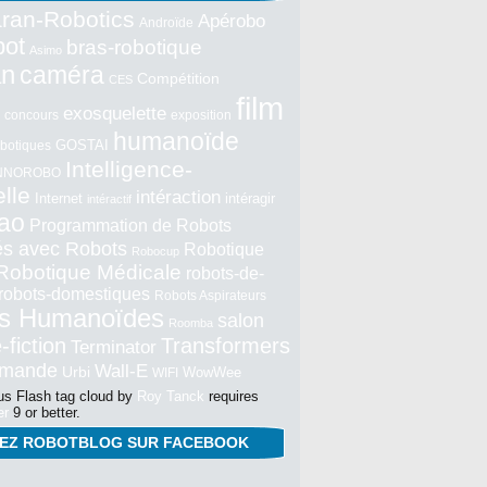
ran-Robotics
Apérobo
Androïde
bot
bras-robotique
Asimo
an
caméra
Compétition
CES
film
exosquelette
concours
exposition
humanoïde
GOSTAI
botiques
Intelligence-
NNOROBO
elle
intéraction
Internet
intéragir
intéractif
ao
Programmation de Robots
tés avec Robots
Robotique
Robocup
Robotique Médicale
robots-de-
robots-domestiques
Robots Aspirateurs
s Humanoïdes
salon
Roomba
-fiction
Transformers
Terminator
mmande
Wall-E
Urbi
WowWee
WIFI
s Flash tag cloud by
Roy Tanck
requires
er
9 or better.
NEZ ROBOTBLOG SUR FACEBOOK