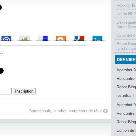
Roxxxy, la
Ucroa HRP-
L’exosquel
forum Nete
Cyberdyne 
Bruno Bonn
la robotiqu
..
DERNIER
Aperobot 9
Rencontre 
Robot Blog
les infos !
Aperobot 9
Somnanbule, le robot interpréteur de rêve
Rencontre 
Robot Blog
Edition de