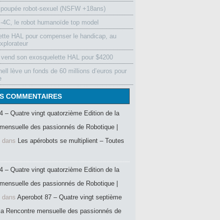
 poupée robot-sexuel (NSFW +18ans)
4C, le robot humanoïde top model
ette HAL pour compenser le handicap, au
xplorateur
vend son exosquelette HAL pour $4200
ell lève un fonds de 60 millions d’euros pour
e
S COMMENTAIRES
4 – Quatre vingt quatorzième Edition de la
mensuelle des passionnés de Robotique |
dans
Les apérobots se multiplient – Toutes
4 – Quatre vingt quatorzième Edition de la
mensuelle des passionnés de Robotique |
dans
Aperobot 87 – Quatre vingt septième
 la Rencontre mensuelle des passionnés de