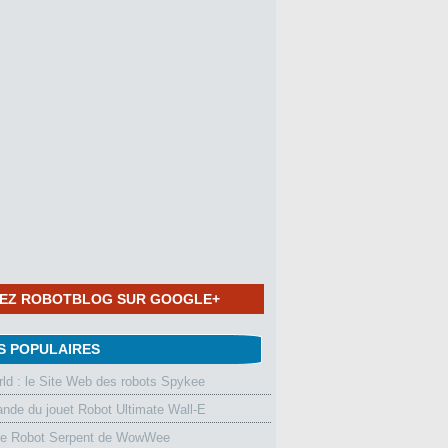
NEZ ROBOTBLOG SUR GOOGLE+
S POPULAIRES
d : le Site Web des robots Spykee
de du jouet Robot Ultimate Wall-E
le Robot Serpent de WowWee