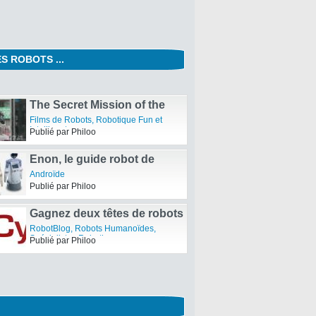
S ROBOTS ...
Nao, le robot de compagnie
dans le journal 20 Minutes
Robots de Compagnie
,
Robots
Humanoïdes
,
Spécialistes Robotiques
Publié par Philoo
The Secret Mission of the
Terminator – Microsoft vs
Films de Robots
,
Robotique Fun et
Apple
Intelligente
Publié par Philoo
Enon, le guide robot de
Fujitsu
Androïde
Publié par Philoo
Gagnez deux têtes de robots
humanoïdes ! – Concours
RobotBlog
,
Robots Humanoïdes
,
CybeDroid
Spécialistes Robotiques
Publié par Philoo