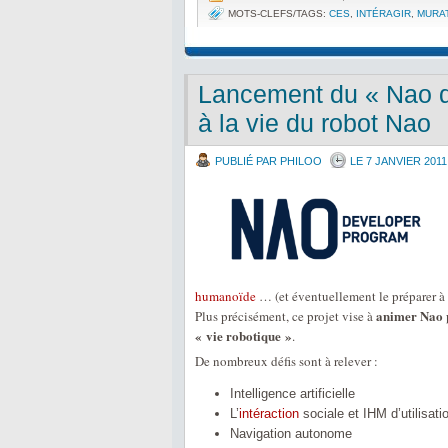
MOTS-CLEFS/TAGS:
CES
,
INTÉRAGIR
,
MURA
Lancement du « Nao d
à la vie du robot Nao
PUBLIÉ PAR PHILOO
LE 7 JANVIER 2011
humanoïde
… (et éventuellement le préparer à 
animer Nao p
Plus précisément, ce projet vise à
« vie robotique »
.
De nombreux défis sont à relever :
Intelligence artificielle
L’
intéraction
sociale et IHM d’utilisati
Navigation autonome