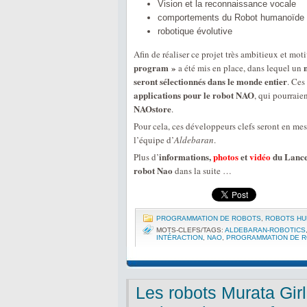
Vision et la reconnaissance vocale
comportements du Robot humanoïde
robotique évolutive
Afin de réaliser ce projet très ambitieux et mot
program »
a été mis en place, dans lequel un
seront sélectionnés dans le monde entier
. Ce
applications pour le robot NAO
, qui pourraien
NAOstore
.
Pour cela, ces développeurs clefs seront en me
l’équipe d’
Aldebaran
.
informations,
photos
et
vidéo
du Lance
Plus d’
robot Nao
dans la suite …
PROGRAMMATION DE ROBOTS
,
ROBOTS HU
MOTS-CLEFS/TAGS:
ALDEBARAN-ROBOTICS
INTÉRACTION
,
NAO
,
PROGRAMMATION DE 
Les robots Murata Gir