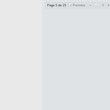
Page 5 de 23
« Première
«
...
3
4