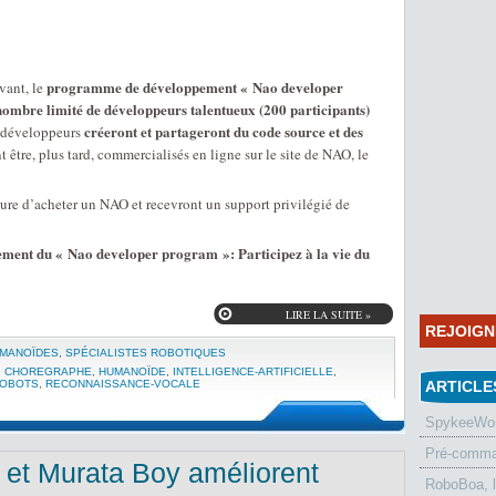
programme de développement « Nao developer
ivant, le
nombre limité de développeurs talentueux (200 participants)
créeront et partageront du code source et des
s développeurs
t être, plus tard, commercialisés en ligne sur le site de NAO, le
sure d’acheter un NAO et recevront un support privilégié de
ment du « Nao developer program »: Participez à la vie du
LIRE LA SUITE »
REJOIG
MANOÏDES
,
SPÉCIALISTES ROBOTIQUES
,
CHOREGRAPHE
,
HUMANOÏDE
,
INTELLIGENCE-ARTIFICIELLE
,
ROBOTS
,
RECONNAISSANCE-VOCALE
ARTICLE
SpykeeWorl
Pré-comman
l et Murata Boy améliorent
RoboBoa, 