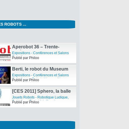
S ROBOTS ...
Le gagant du concours
Create Challenge de iRobot
Compétition Robotique
,
Robotique Fun
et Intelligente
Publié par Philoo
Aperobot 36 – Trente-
sixième Edition de la
Expositions - Conférences et Salons
Rencontre mensuelle des
Robotiques
Publié par Philoo
passionnés de Robotique
Berti, le robot du Museum
des Sciences de Londres
Expositions - Conférences et Salons
Robotiques
,
Robots Humanoïdes
Publié par Philoo
[CES 2011] Sphero, la balle
robotique pilotable par
Jouets Robots - Robotique Ludique
,
smartphone
Robotique Fun et Intelligente
Publié par Philoo