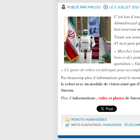
PUBLIÉ PAR PHILOO
LE 5 JUILLET 2010
C’est lors d’u
Ahmadinejad
q
r
leur nouveau
Tirant son no
45 m et pèse pr
«
Marcher lent
bras et des jam
quotidien « Gu
«
Ce genre de robot est fabriqué pour accomplir
Pas beaucoup plus d’informations pour le mome
le robot avec un module de vision ainsi que 
Surena
.
informations ,
vidéo et photos
de Suren
Plus d’
ROBOTS HUMANOÏDES
MOTS-CLEFS/TAGS:
HUMANOÏDE
,
TÉLÉCOM