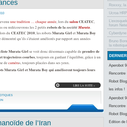
mances
Roxxxy, la
Ucroa HRP-
010
salon
CEATEC
L’exosquel
 devenu
une tradition … chaque année
, lors du
,
forum Nete
robots de la
s ou redécouvrons les 2 petits
société
Murata
.
CEATEC 2010
Murata Girl
Murata Boy
 lors du
, les robots
et
Cyberdyne 
 démontré qu’ils s’étaient améliorés par rapport aux années
Bruno Bonn
la robotiqu
cliste Murata Girl
prendre de
se voit donc désormais capable de
DERNIER
et trajectoires courbes
, toujours en gardant l’équilibre, grâce à un
me de
caméra
s, toujours placées dans ses yeux.
Aperobot 9
ts Murata Girl et Murata Boy qui améliorent toujours leurs
Rencontre 
Robot Blog
LIRE LA SUITE »
les infos !
BOTIQUES
Aperobot 9
ON
Rencontre 
Robot Blog
anoïde de l’Iran
Edition de