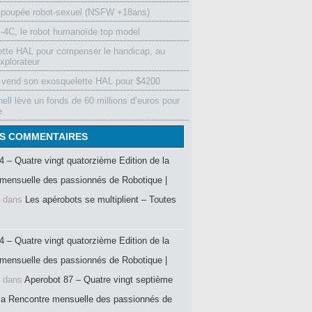
 poupée robot-sexuel (NSFW +18ans)
4C, le robot humanoïde top model
ette HAL pour compenser le handicap, au
xplorateur
vend son exosquelette HAL pour $4200
ell lève un fonds de 60 millions d’euros pour
e
S COMMENTAIRES
4 – Quatre vingt quatorzième Edition de la
mensuelle des passionnés de Robotique |
dans
Les apérobots se multiplient – Toutes
4 – Quatre vingt quatorzième Edition de la
mensuelle des passionnés de Robotique |
dans
Aperobot 87 – Quatre vingt septième
 la Rencontre mensuelle des passionnés de