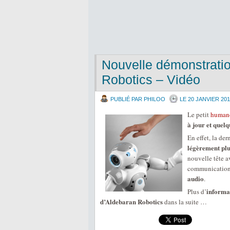
Nouvelle démonstrati
Robotics – Vidéo
PUBLIÉ PAR PHILOO
LE 20 JANVIER 201
Le petit
human
à jour et quel
En effet, la de
légèrement plu
nouvelle tête a
communication
audio
.
informa
Plus d’
d’Aldebaran Robotics
dans la suite …