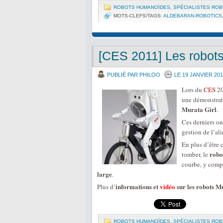
ROBOTS HUMANOÏDES
,
SPÉCIALISTES RO
MOTS-CLEFS/TAGS:
ALDEBARAN-ROBOTICS
[CES 2011] Les robots
PUBLIÉ PAR PHILOO
LE 19 JANVIER 201
Lors du
CES
20
une démonstrat
Murata Girl
.
Ces derniers on
gestion de l’al
En plus d’être c
robo
tomber, le
courbe, y comp
large
.
informations et
vidéo
sur les robots M
Plus d’
ROBOTS HUMANOÏDES
,
SPÉCIALISTES RO