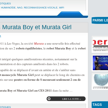
BOTIQUES
,
HUMANOÏDE
,
NAO
,
RECONNAISSANCE-VOCALE
,
WIFI
PARMI LE
 Murata Boy et Murata Girl
1
11 à
Las Vegas
, la
société
Murata
a une nouvelle fois effectué
robots équilibristes
robot Murata Boy
robot
ion de ses 2
, le
et le
t intégré quelques améliorations récentes, notamment sur la
imentation et des capteurs améliorés dans les 2 robots.
apable de se déplacer d’avant en arrière et de s’arrêter sans
t monocycle Murata Girl
peut se déplacer le long de chemins en
poutre en forme de S mesurant seulement 2 cm de
ris sur une
urata Boy et Murata Girl au CES 2011
dans la suite …
LIRE LA SUITE »
TAGS
BOTIQUES