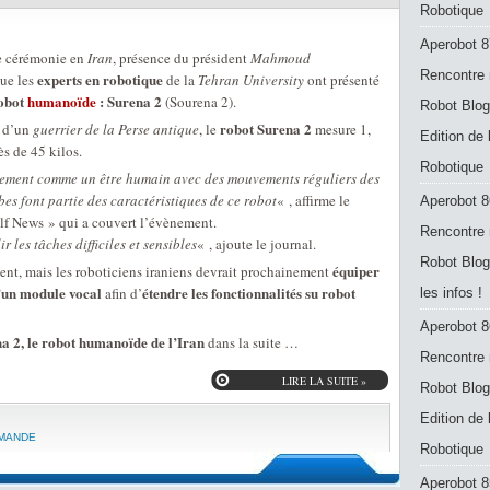
Robotique
Aperobot 8
ne cérémonie en
Iran
, présence du président
Mahmoud
Rencontre 
experts en robotique
ue les
de la
Tehran University
ont présenté
obot
humanoïde
: Surena 2
(Sourena 2).
Robot Blog
robot Surena 2
m d’un
guerrier de la Perse antique
, le
mesure 1,
Edition de
ès de 45 kilos.
Robotique
ement comme un être humain avec des mouvements réguliers des
bes font partie des caractéristiques de ce robot
« , affirme le
Aperobot 8
lf News » qui a couvert l’évènement.
Rencontre 
 les tâches difficiles et sensibles
« , ajoute le journal.
Robot Blog
équiper
nt, mais les roboticiens iraniens devrait prochainement
d’un module vocal
étendre les fonctionnalités su robot
afin d’
les infos !
Aperobot 8
a 2, le robot humanoïde de l’Iran
dans la suite …
Rencontre 
LIRE LA SUITE »
Robot Blog
Edition de
MANDE
Robotique
Aperobot 8