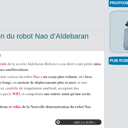
PROPOSEZ
on du robot Nao d’Aldebaran
1
PUB ROB
mise
oïde
de la
société Aldebaran Robotics
a eu droit à une petite
ques améliorations
.
un corps plus robuste
bras
rnière version du robot
Nao
a
, des
s longs
moteur de déplacements plus avancé
, un
, et une
vec contrôle de température amélioré, acceptant des
une entrée ainsi qu’une sortie
s par le
WIFI
, et comportant
tions et
vidéo
de la Nouvelle démonstration du robot Nao
LIRE LA SUITE »