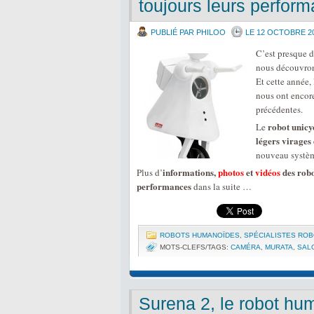
toujours leurs perfor
PUBLIÉ PAR PHILOO
LE 12 OCTOBRE 2
C’est presque
nous découvron
Et cette année,
nous ont encore
précédentes.
robot unicy
Le
légers virages 
nouveau systè
informations,
photos
et
vidéos
des robo
Plus d’
performances
dans la suite …
ROBOTS HUMANOÏDES
,
SPÉCIALISTES RO
MOTS-CLEFS/TAGS:
CAMÉRA
,
MURATA
,
SAL
Surena 2, le robot hum