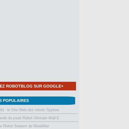
NEZ ROBOTBLOG SUR GOOGLE+
S POPULAIRES
d : le Site Web des robots Spykee
de du jouet Robot Ultimate Wall-E
le Robot Serpent de WowWee