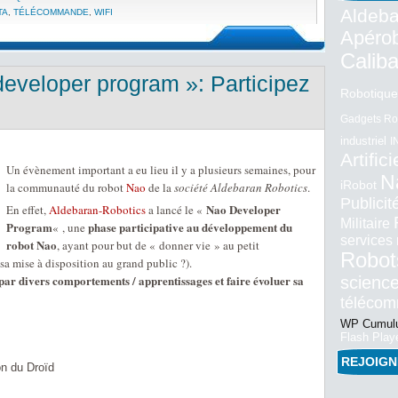
Aldeba
TA
,
TÉLÉCOMMANDE
,
WIFI
Apéro
Calib
eveloper program »: Participez
Robotique
Gadgets Ro
industriel
I
Artifici
Un évènement important a eu lieu il y a plusieurs semaines, pour
N
iRobot
la communauté du robot
Nao
de la
société Aldebaran Robotics
.
Publici
Nao Developer
En effet,
Aldebaran-Robotics
a lancé le «
Militaire
Program
phase participative au développement du
« , une
services
robot Nao
, ayant pour but de « donner vie » au petit
Robot
sa mise à disposition au grand public ?).
ar divers comportements / apprentissages et faire évoluer sa
science
téléco
WP Cumulu
Flash Play
REJOIG
on du Droïd