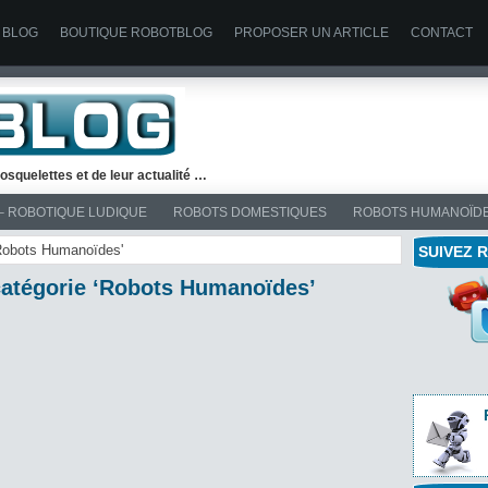
 BLOG
BOUTIQUE ROBOTBLOG
PROPOSER UN ARTICLE
CONTACT
osquelettes et de leur actualité …
– ROBOTIQUE LUDIQUE
ROBOTS DOMESTIQUES
ROBOTS HUMANOÏD
'Robots Humanoïdes'
SUIVEZ 
 catégorie ‘Robots Humanoïdes’