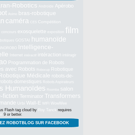
ran-Robotics
Apérobo
Androïde
bot
bras-robotique
Asimo
an
caméra
Compétition
CES
film
exosquelette
concours
exposition
humanoïde
GOSTAI
botiques
Intelligence-
NNOROBO
elle
intéraction
Internet
intéragir
intéractif
ao
Programmation de Robots
tés avec Robots
Robotique
Robocup
Robotique Médicale
robots-de-
robots-domestiques
Robots Aspirateurs
s Humanoïdes
salon
Roomba
-fiction
Transformers
Terminator
mmande
Wall-E
Urbi
WowWee
WIFI
s Flash tag cloud by
Roy Tanck
requires
er
9 or better.
NEZ ROBOTBLOG SUR FACEBOOK