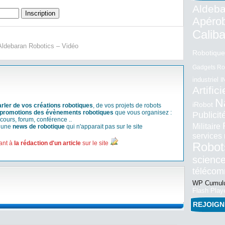
Aldeba
Apéro
Calib
Aldebaran Robotics – Vidéo
Robotique
Gadgets Ro
industriel
I
Artifici
N
iRobot
arler de vos créations robotiques
, de vos projets de robots
promotions des évènements robotiques
que vous organisez :
Publici
cours, forum, conférence ..
Militaire
r une
news de robotique
qui n'apparait pas sur le site
services
ant à
la rédaction d'un article
sur le site
Robot
science
téléco
WP Cumulu
Flash Play
REJOIG