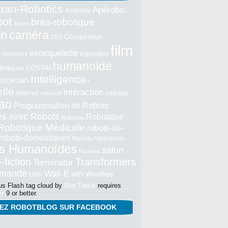
ran-Robotics
Apérobo
Androïde
bot
bras-robotique
Asimo
an
caméra
Compétition
CES
film
exosquelette
concours
exposition
humanoïde
GOSTAI
botiques
Intelligence-
NNOROBO
elle
intéraction
Internet
intéragir
intéractif
ao
Programmation de Robots
tés avec Robots
Robotique
Robocup
Robotique Médicale
robots-de-
robots-domestiques
Robots Aspirateurs
s Humanoïdes
salon
Roomba
-fiction
Transformers
Terminator
mmande
Wall-E
Urbi
WowWee
WIFI
s Flash tag cloud by
Roy Tanck
requires
er
9 or better.
NEZ ROBOTBLOG SUR FACEBOOK