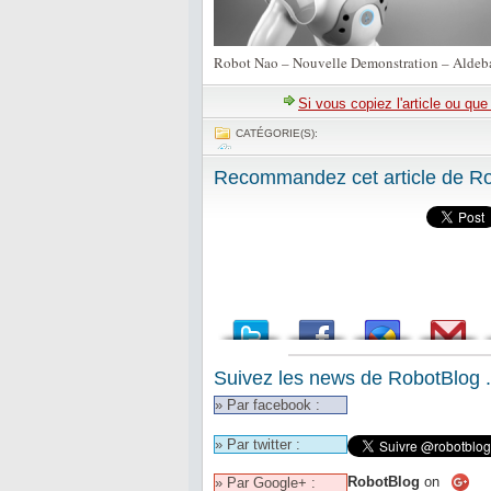
Robot Nao – Nouvelle Demonstration – Aldeb
Si vous copiez l'article ou qu
CATÉGORIE(S):
Recommandez cet article de Rob
Suivez les news de RobotBlog .
» Par facebook :
» Par twitter :
RobotBlog
on
» Par Google+ :