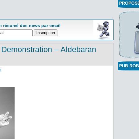
PROPOSEZ
n résumé des news par email
 Demonstration – Aldebaran
PUB ROB
1