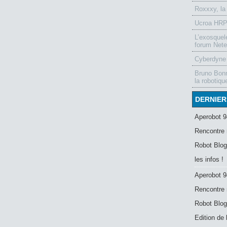
Roxxxy, la
Ucroa HRP-
L’exosquel
forum Nete
Cyberdyne 
Bruno Bonn
la robotiqu
DERNIER
Aperobot 9
Rencontre 
Robot Blog
les infos !
Aperobot 9
Rencontre 
Robot Blog
Edition de