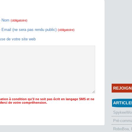
e Nom
(obligatoire)
e Email (ne sera pas rendu public)
(obligatoire)
sse de votre site web
REJOIG
ation à condition qu'il ne soit pas écrit en langage SMS et ne
ARTICLE
 Merci de votre compréhension.
SpykeeWorl
Pré-comman
RoboBoa, 