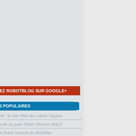
NEZ ROBOTBLOG SUR GOOGLE+
S POPULAIRES
d : le Site Web des robots Spykee
de du jouet Robot Ultimate Wall-E
le Robot Serpent de WowWee