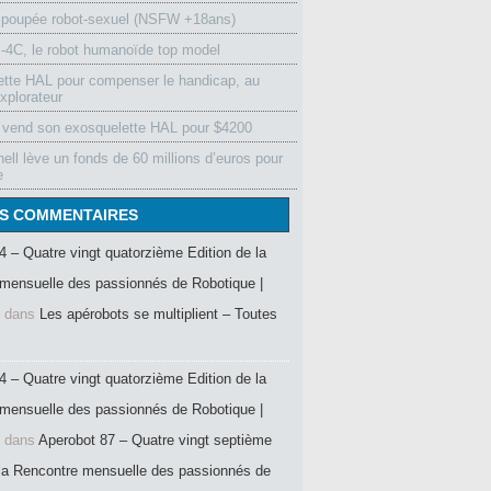
 poupée robot-sexuel (NSFW +18ans)
4C, le robot humanoïde top model
ette HAL pour compenser le handicap, au
xplorateur
vend son exosquelette HAL pour $4200
ell lève un fonds de 60 millions d’euros pour
e
S COMMENTAIRES
4 – Quatre vingt quatorzième Edition de la
mensuelle des passionnés de Robotique |
dans
Les apérobots se multiplient – Toutes
4 – Quatre vingt quatorzième Edition de la
mensuelle des passionnés de Robotique |
dans
Aperobot 87 – Quatre vingt septième
 la Rencontre mensuelle des passionnés de