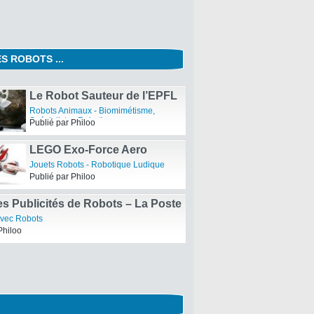
S ROBOTS ...
Le Robot Sauteur de l’EPFL
Robots Animaux - Biomimétisme
,
Spécialistes Robotiques
Publié par Philoo
LEGO Exo-Force Aero
Booster
Jouets Robots - Robotique Ludique
Publié par Philoo
s Publicités de Robots – La Poste
avec Robots
Philoo