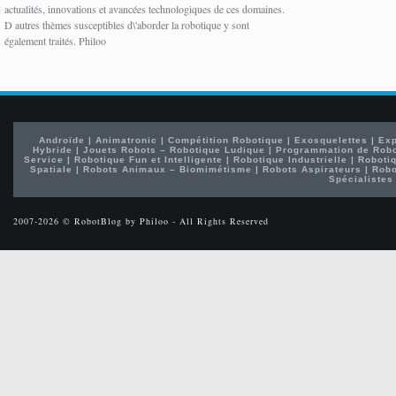
actualités, innovations et avancées technologiques de ces domaines.
D autres thèmes susceptibles d\'aborder la robotique y sont
également traités. Philoo
Androïde
|
Animatronic
|
Compétition Robotique
|
Exosquelettes
|
Exp
Hybride
|
Jouets Robots – Robotique Ludique
|
Programmation de Rob
Service
|
Robotique Fun et Intelligente
|
Robotique Industrielle
|
Robotiq
Spatiale
|
Robots Animaux – Biomimétisme
|
Robots Aspirateurs
|
Robo
Spécialistes
2007-2026 © RobotBlog by Philoo - All Rights Reserved