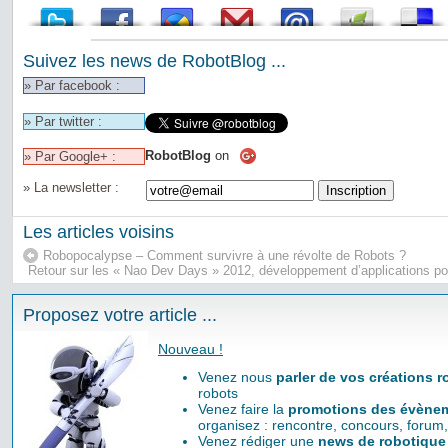
Suivez les news de RobotBlog ...
» Par facebook :
» Par twitter :
RobotBlog
on
» Par Google+ :
» La newsletter :
Les articles voisins
Robopocalypse – Comment survivre à une révolte de Robots ?
Retour sur les « Nao Dev Days » 2012, développement d’applications pou
Proposez votre article ...
Nouveau !
Venez nous
parler de vos créations 
robots
Venez faire la
promotions des évènem
organisez : rencontre, concours, forum,
Venez rédiger une
news de robotique