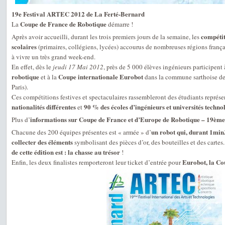
19e Festival ARTEC 2012 de La Ferté-Bernard
Coupe de France de Robotique
La
démarre !
compétit
Après avoir accueilli, durant les trois premiers jours de la semaine, les
scolaires
(primaires, collégiens, lycées) accourus de nombreuses régions frança
à vivre un très grand week-end.
En effet, dès le
jeudi 17 Mai 2012
, près de 5 000 élèves ingénieurs participent 
robotique
Coupe internationale Eurobot
et à la
dans la commune sarthoise d
Paris).
Ces compétitions festives et spectaculaires rassembleront des étudiants représ
nationalités différentes
90 % des écoles d’ingénieurs et universités techno
et
informations sur Coupe de France et d’Europe de Robotique – 19èm
Plus d’
un robot qui, durant 1min
Chacune des 200 équipes présentes est « armée » d’
collecter des éléments
symbolisant des pièces d’or, des bouteilles et des cartes
de cette édition est : la chasse au trésor
!
Eurobot, la Co
Enfin, les deux finalistes remporteront leur ticket d’entrée pour