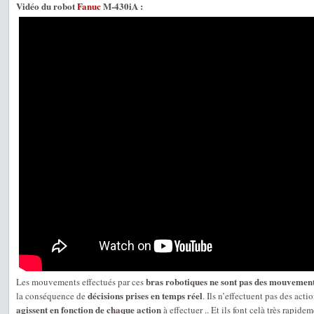
Vidéo du robot
Fanuc
M-430iA :
bras robotiques ne sont pas des mouvemen
Les mouvements effectués par ces
décisions prises en temps réel
la conséquence de
. Ils n’effectuent pas des acti
agissent en fonction de chaque action
à effectuer .. Et ils font celà très rapidem