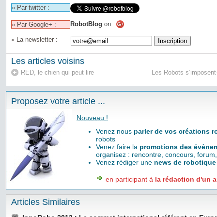
» Par twitter :
RobotBlog
on
» Par Google+ :
» La newsletter :
Les articles voisins
RED, le chien qui peut lire
Les Robots s’imposent-i
Proposez votre article ...
Nouveau !
Venez nous
parler de vos créations 
robots
Venez faire la
promotions des évènem
organisez : rencontre, concours, forum,
Venez rédiger une
news de robotique
en participant à
la rédaction d'un a
Articles Similaires