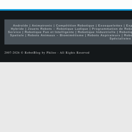
Androïde
|
Animatronic
|
Compétition Robotique
|
Exosquelettes
|
Exp
Hybride
|
Jouets Robots – Robotique Ludique
|
Programmation de Rob
Service
|
Robotique Fun et Intelligente
|
Robotique Industrielle
|
Robotiq
Spatiale
|
Robots Animaux – Biomimétisme
|
Robots Aspirateurs
|
Robo
Spécialistes
2007-2026 © RobotBlog by Philoo - All Rights Reserved