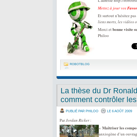
L’adresse http://robotbl
Mettez à jour vos
Favor
Et surtout n’hésitez pas
liens morts, les vidéos
bonne visite 
Merci et
Philoo
ROBOTBLOG
La thèse du Dr Ronald 
comment contrôler les
PUBLIÉ PAR PHILOO
LE 6 AOÛT 2009
Par
Jordan Ricker
:
Maîtriser les compo
«
anxiogène d’un ouvra