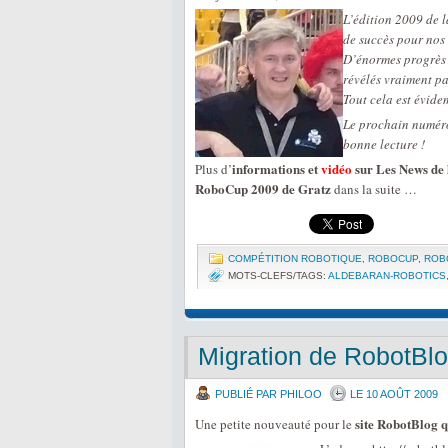
L’édition 2009 de 
de succès pour nos
D’énormes progrès o
révélés vraiment pa
Tout cela est évid
Le prochain numéro 
bonne lecture !
informations et
vidéo
sur Les News de 
Plus d’
RoboCup 2009 de Gratz
dans la suite …
COMPÉTITION ROBOTIQUE
,
ROBOCUP
,
ROB
MOTS-CLEFS/TAGS:
ALDEBARAN-ROBOTICS
Migration de RobotBl
PUBLIÉ PAR PHILOO
LE 10 AOÛT 2009
site RobotBlog q
Une petite nouveauté pour le