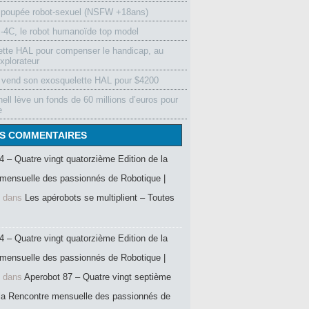
 poupée robot-sexuel (NSFW +18ans)
4C, le robot humanoïde top model
ette HAL pour compenser le handicap, au
xplorateur
vend son exosquelette HAL pour $4200
ell lève un fonds de 60 millions d’euros pour
e
S COMMENTAIRES
4 – Quatre vingt quatorzième Edition de la
mensuelle des passionnés de Robotique |
dans
Les apérobots se multiplient – Toutes
4 – Quatre vingt quatorzième Edition de la
mensuelle des passionnés de Robotique |
dans
Aperobot 87 – Quatre vingt septième
 la Rencontre mensuelle des passionnés de