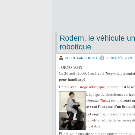
Rodem, le véhicule uni
robotique
PUBLIÉ PAR PHILOO
LE 26 AOÛT 2009
TOKYO (AFP)
Ce 26 août 2009, à eu lieu à
Tokyo
, la présent
pour handicapé
.
Un
nouveau siège robotique
, comme l’est le r
tec
L’équipe de chercheurs en
nippone
Tmsuk
ont présenté u
se veut l’inverse d’un fauteui
Cet engin, qui ressemble à une
mobilité réduite de se hisser de
ajustable.
Elle plaque ensuite son buste contre une plaque