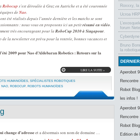
la
Robocup
s’est déroulée à Graz en Autriche et a été couronnée
Roxxxy, la
 équipes de
Nao
.
Ucroa HRP-
nt été réalisés depuis l’année dernière et les matchs se sont
L’exosquel
ssionnants : nous vous en proposons ici un petit
résumé en vidéo
.
forum Nete
emment très encourageant pour la
RoboCup 2010 à Singapour
.
Cyberdyne 
de la newsletter est prévu pour la rentrée, bonnes vacances et
Bruno Bonn
la robotiqu
l’été 2009 pour Nao d’Aldebaran Robotics : Retours sur la
DERNIER
LIRE LA SUITE »
Aperobot 9
Rencontre 
OTS HUMANOÏDES
,
SPÉCIALISTES ROBOTIQUES
,
NAO
,
ROBOCUP
,
ROBOTS HUMANOÏDES
Robot Blog
les infos !
Aperobot 9
og
Rencontre 
Robot Blog
ui change d’adresse
et a désormais son nom de domaine …
Edition de