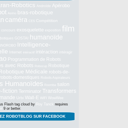
ran-Robotics
Apérobo
Androïde
bot
bras-robotique
Asimo
an
caméra
Compétition
CES
film
exosquelette
concours
exposition
humanoïde
GOSTAI
botiques
Intelligence-
NNOROBO
elle
intéraction
Internet
intéragir
intéractif
ao
Programmation de Robots
tés avec Robots
Robotique
Robocup
Robotique Médicale
robots-de-
robots-domestiques
Robots Aspirateurs
s Humanoïdes
salon
Roomba
-fiction
Transformers
Terminator
mmande
Wall-E
Urbi
WowWee
WIFI
s Flash tag cloud by
Roy Tanck
requires
er
9 or better.
NEZ ROBOTBLOG SUR FACEBOOK