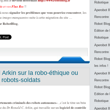
devient désormais
http://www.robotblog.fr
og.free.fr
Robotique
is
et vos
Flux Rss
!!
Aperobot 8
signaler les problèmes que vous pourriez rencontrer
 à nous
, les
Rencontre 
 ou images manquantes
suite à cette migration du site …
sur RobotBlog
,
Robot Blog
Edition de
Robotique
Aperobot 8
Rencontre 
Robot Blog
les infos !
Arkin sur la robo-éthique ou
Aperobot 8
 robots-soldats
Rencontre 
Robot Blog
Edition de
Robotique
rtements criminels des robots autonomes
« , c’est le titre un brin
logiciel de contrôle
ge du
Dr Ronald C. Arkin
, qui travaille sur un
Aperobot 8