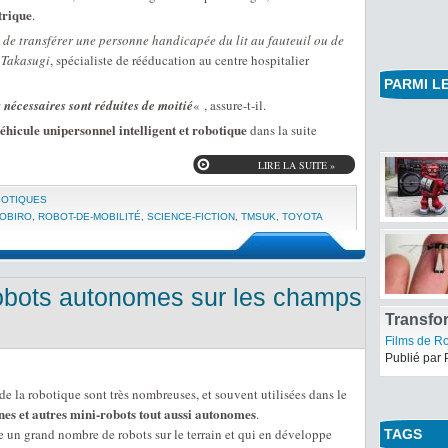
trique
.
t de transférer une personne handicapée du lit au fauteuil ou de
 Takasugi
, spécialiste de rééducation au centre hospitalier
PARMI LE
 nécessaires sont réduites de moitié
« , assure-t-il.
hicule unipersonnel intelligent et robotique
dans la suite
LIRE LA SUITE »
BOTIQUES
OBIRO
,
ROBOT-DE-MOBILITÉ
,
SCIENCE-FICTION
,
TMSUK
,
TOYOTA
robots autonomes sur les champs
Transfor
Revanch
Films de R
finale
Publié par 
 la robotique sont très nombreuses, et souvent utilisées dans le
es et autres mini-robots tout aussi autonomes
.
 un grand nombre de robots sur le terrain et qui en développe
TAGS