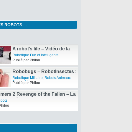
S ROBOTS ...
Une étable robotisée pour
améliorer le confort et la
Robotique de Service
compétitivité
Publié par Philoo
A robot’s life – Vidéo de la
vie d’un robot
Robotique Fun et Intelligente
Publié par Philoo
Robobugs – RobotInsectes :
Les insectes espions
Robotique Militaire
,
Robots Animaux -
Biomimétisme
Publié par Philoo
mers 2 Revenge of the Fallen – La
e : Vidéo de la bande-annonce
obots
Philoo