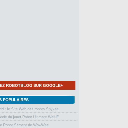
NEZ ROBOTBLOG SUR GOOGLE+
S POPULAIRES
d : le Site Web des robots Spykee
de du jouet Robot Ultimate Wall-E
le Robot Serpent de WowWee