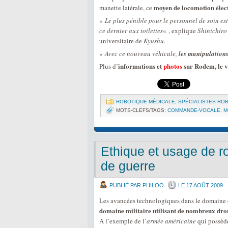
moyen de locomotion élec
manette latérale, ce
«
Le plus pénible pour le personnel de soin es
ce dernier aux toilettes
« , explique
Shinichiro
universitaire de
Kyushu
.
«
Avec ce nouveau véhicule,
les manipulations
informations et
photos
sur Rodem, le vé
Plus d’
ROBOTIQUE MÉDICALE
,
SPÉCIALISTES RO
MOTS-CLEFS/TAGS:
COMMANDE-VOCALE
,
M
Ethique et usage de 
de guerre
PUBLIÉ PAR PHILOO
LE 17 AOÛT 2009
Les avancées technologiques dans le domaine de
domaine militaire utilisant de nombreux dron
A l’exemple de l’
armée américaine
qui possède