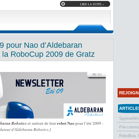
LIRE LA SUITE »
09 pour Nao d’Aldebaran
r la RoboCup 2009 de Gratz
REJOIG
ARTICLE
SpykeeWorl
robot Nao
baran Robotics
et surtout de leur
pour l’été 2009 :
Pré-comman
dateur d’Aldebaran Robotics.]
RoboBoa, 