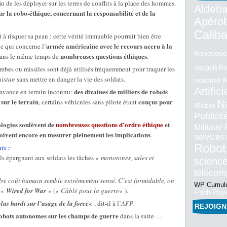
in de les déployer sur les terres de conflits à la place des hommes.
Aldeba
ur la robo-éthique, concernant la responsabilité et de la
Apéro
Calib
t à risquer sa peau : cette vérité immuable pourrait bien être
armée américaine avec le recours accru à la
e qui concerne l’
Robotique
nombreuses questions éthiques
dans le même temps de
.
ombes ou missiles sont déjà utilisés fréquemment pour traquer les
Gadgets Ro
istan
sans mettre en danger la vie des soldats.
industriel
I
Artifici
des dizaines de milliers de robots
 avance en terrain inconnu:
sur le terrain
conçus pour
, certains véhicules sans pilote étant
N
iRobot
Publici
ologies soulèvent de
nombreuses questions d’ordre éthique
et
Militaire
 doivent encore en mesurer pleinement les implications
.
services
Robot
ts :
ils épargnant aux soldats les tâches «
monotones, sales et
science
téléco
re coût humain semble extrêmement sensé. C’est formidable, on
WP Cumulu
e «
Wired for War
» («
Câblé pour la guerre
« ).
Flash Play
lus hardi sur l’usage de la force
« , dit-il à l’
AFP
.
REJOIG
robots autonomes sur les champs de guerre
dans la suite …