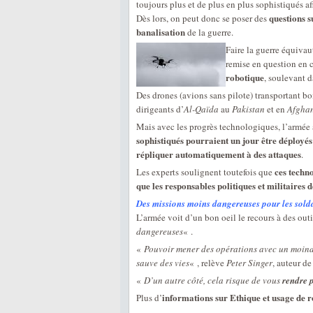
toujours plus et de plus en plus sophistiqués af
questions s
Dès lors, on peut donc se poser des
banalisation
de la guerre.
Faire la guerre équivau
remise en question en c
robotique
, soulevant 
Des drones (avions sans pilote) transportant b
dirigeants d’
Al-Qaïda
au
Pakistan
et en
Afghan
Mais avec les progrès technologiques, l’armée
sophistiqués pourraient un jour être déployés 
répliquer automatiquement à des attaques
.
ces techn
Les experts soulignent toutefois que
que les responsables politiques et militaires
Des missions moins dangereuses pour les solda
L’armée voit d’un bon oeil le recours à des out
dangereuses
« .
«
Pouvoir mener des opérations avec un moind
sauve des vies
« , relève
Peter Singer
, auteur d
«
D’un autre côté, cela risque de vous
rendre p
informations sur Ethique et usage de 
Plus d’