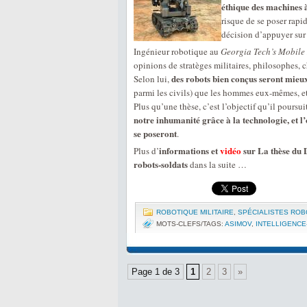
éthique des machines 
risque de se poser rapid
décision d’appuyer sur 
Ingénieur robotique au
Georgia Tech’s Mobile
opinions de stratèges militaires, philosophes, c
des robots bien conçus seront mieu
Selon lui,
parmi les civils) que les hommes eux-mêmes, et
Plus qu’une thèse, c’est l’objectif qu’il poursui
notre inhumanité grâce à la technologie, et l
se poseront
.
informations et
vidéo
sur La thèse du 
Plus d’
robots-soldats
dans la suite …
ROBOTIQUE MILITAIRE
,
SPÉCIALISTES ROB
MOTS-CLEFS/TAGS:
ASIMOV
,
INTELLIGENCE
Page 1 de 3
1
2
3
»