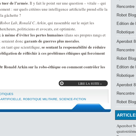
à tuer de l’armée
. Il y fait le point sur une question – vitale – qui
Rencontre 
ement : sur quels critères une intelligence artificielle prend-elle la
la gâchette ?
Robot Blog
 Robot Lab
,
Ronald C. Arkin
, qui rassemble sur le sujet les
Edition de
hercheurs, politiciens et avocats, est optimiste.
Robotique
x à même d’éviter les pertes humaines
(dans ses propres rangs et
garants de guerres plus morales
 seraient donc
.
Aperobot 8
se sentant la responsabilité de réduire
t en tant que scientifique,
Rencontre 
’obligation de réfléchir à ces problèmes éthiques qui forcément
Robot Blog
Dr Ronald Arkin sur la robo-éthique ou comment contrôler les
Edition de
Robotique
LIRE LA SUITE »
Aperobot 83
Rencontre 
OTIQUES
-ARTIFICIELLE
,
ROBOTIQUE MILITAIRE
,
SCIENCE-FICTION
Robot Blog
ARTICLE
Aperobot 94
quatorzième