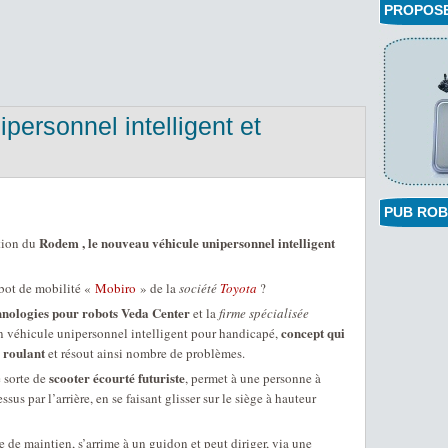
PROPOSEZ
personnel intelligent et
PUB ROB
Rodem , le nouveau véhicule unipersonnel intelligent
ation du
obot de mobilité «
Mobiro
» de la
société
Toyota
?
hnologies pour robots Veda Center
et la
firme spécialisée
concept qui
n véhicule unipersonnel intelligent pour handicapé,
l roulant
et résout ainsi nombre de problèmes.
scooter écourté futuriste
 sorte de
, permet à une personne à
ssus par l’arrière, en se faisant glisser sur le siège à hauteur
 de maintien, s’arrime à un guidon et peut diriger, via une