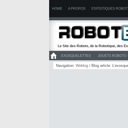
HOME
A PROPOS
STATISTIQUES ROBOT
Le Site des Robots, de la Robotique, des Ex
EXOSQUELETTES
JOUETS ROBOTS 
>> ROBOTS
Navigation:
Weblog
/ Blog article: L’exos