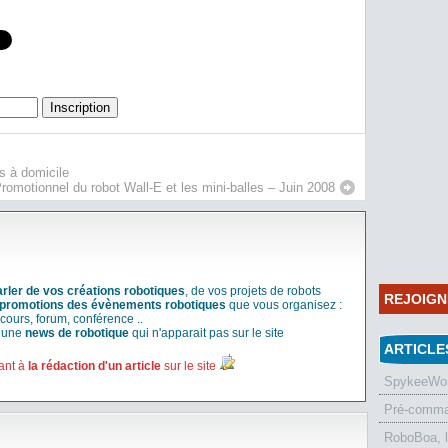
ts à domicile
Promotionnel du robot Wall-E et les mini-balles – Juin 2008
arler de vos créations robotiques
, de vos projets de robots
REJOIG
promotions des évènements robotiques
que vous organisez :
cours, forum, conférence ..
r une
news de robotique
qui n'apparait pas sur le site
ARTICLE
ant à
la rédaction d'un article
sur le site
SpykeeWorl
Pré-comman
RoboBoa, 