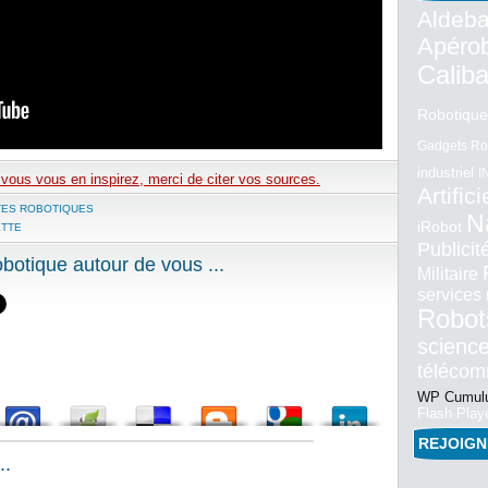
Aldeba
Apéro
Calib
Robotique
Gadgets Ro
industriel
I
e vous vous en inspirez, merci de citer vos sources.
Artifici
TES ROBOTIQUES
N
iRobot
TTE
Publici
otique autour de vous ...
Militaire
services
Robot
science
téléco
WP Cumulu
Flash Play
REJOIG
..