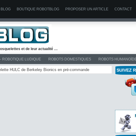
 BLOG
BOUTIQUE ROBOTBLOG
PROPOSER UN ARTICLE
CONTACT
osquelettes et de leur actualité …
– ROBOTIQUE LUDIQUE
ROBOTS DOMESTIQUES
ROBOTS HUMANOÏD
quelette HULC de Berkeley Bionics en pré-commande
SUIVEZ 