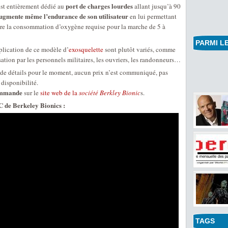
port de charges lourdes
t entièrement dédié au
allant jusqu’à 90
ugmente même l’endurance de son utilisateur
en lui permettant
re la consommation d’oxygène requise pour la marche de 5 à
PARMI LE
lication de ce modèle d’
exosquelette
sont plutôt variés, comme
sation par les personnels militaires, les ouvriers, les randonneurs…
de détails pour le moment, aucun prix n’est communiqué, pas
 disponibilité.
ommande
sur le
site web de la
société Berkley Bionic
s.
 de Berkeley Bionics :
TAGS