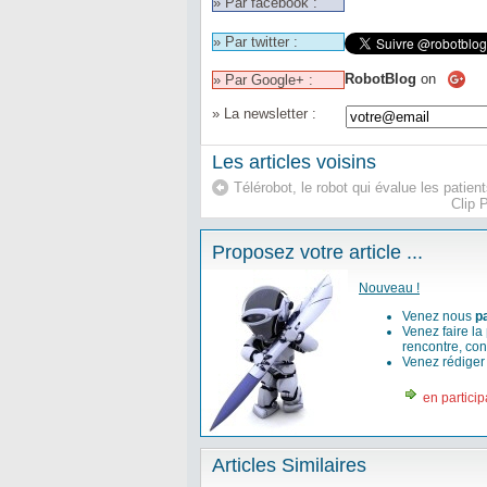
» Par facebook :
» Par twitter :
RobotBlog
on
» Par Google+ :
» La newsletter :
Les articles voisins
Télérobot, le robot qui évalue les patien
Clip 
Proposez votre article ...
Nouveau !
Venez nous
p
Venez faire la
rencontre, con
Venez rédige
en particip
Articles Similaires