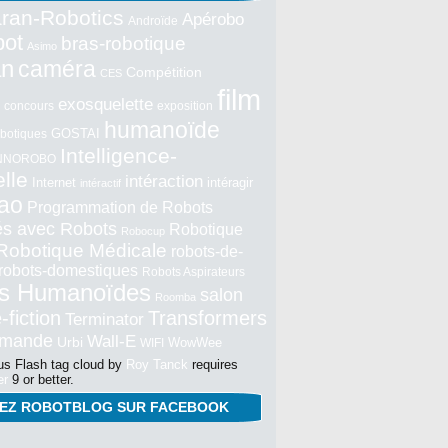
ran-Robotics
Apérobo
Androïde
bot
bras-robotique
Asimo
an
caméra
Compétition
CES
film
exosquelette
concours
exposition
humanoïde
GOSTAI
botiques
Intelligence-
NNOROBO
elle
intéraction
Internet
intéragir
intéractif
ao
Programmation de Robots
tés avec Robots
Robotique
Robocup
Robotique Médicale
robots-de-
robots-domestiques
Robots Aspirateurs
s Humanoïdes
salon
Roomba
-fiction
Transformers
Terminator
mmande
Wall-E
Urbi
WowWee
WIFI
s Flash tag cloud by
Roy Tanck
requires
er
9 or better.
NEZ ROBOTBLOG SUR FACEBOOK