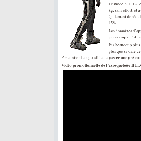
Le modèle HULC es
a
kg, sans effort, et
également de rédui
15%.
Les domaines d’app
par exemple l’utili
Pas beaucoup plus 
plus que sa date de
passer une pré-c
Par contre il est possible de
Vidéo promotionnelle de l’exosquelette HULC