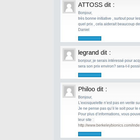
ATTOSS
dit :
Bonjour,
très bonne initiative , surtout pour 
quel prix , cela aiderait beaucoup de 
Daniel
legrand
dit :
bonjour, je serais intéressé pour acq
sera son prix environ? sera-t-il poss
Philoo
dit :
Bonjour,
L’exosquelette n’est pas en vente su
Je ne pense pas qu’il le soit pour le
Pour plus d’informations, vous pouvez
leur site :
http://www.berkeleybionics.com/inde