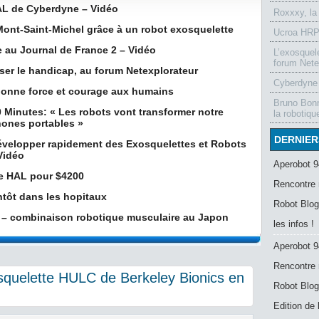
HAL de Cyberdyne – Vidéo
Roxxxy, la
Mont-Saint-Michel grâce à un robot exosquelette
Ucroa HRP-
 au Journal de France 2 – Vidéo
L’exosquel
forum Nete
er le handicap, au forum Netexplorateur
Cyberdyne 
donne force et courage aux humains
Bruno Bonn
0 Minutes: « Les robots vont transformer notre
la robotiqu
phones portables »
DERNIER
développer rapidement des Exosquelettes et Robots
Vidéo
Aperobot 9
e HAL pour $4200
Rencontre 
tôt dans les hopitaux
Robot Blog
e – combinaison robotique musculaire au Japon
les infos !
Aperobot 9
Rencontre 
squelette HULC de Berkeley Bionics en
Robot Blog
Edition de