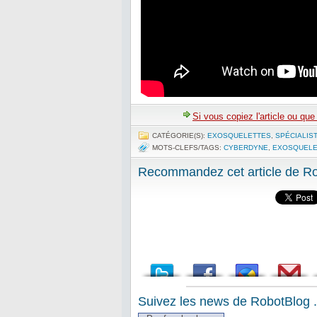
Si vous copiez l'article ou qu
CATÉGORIE(S):
EXOSQUELETTES
,
SPÉCIALIS
MOTS-CLEFS/TAGS:
CYBERDYNE
,
EXOSQUELE
Recommandez cet article de Rob
Suivez les news de RobotBlog .