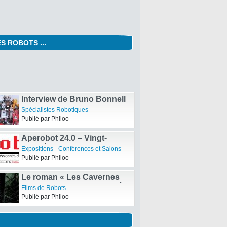
S ROBOTS ...
Aperobot 70 – Soixante
dixième Edition de la
Expositions - Conférences et Salons
Rencontre mensuelle des
Robotiques
Publié par Philoo
passionnés de Robotique
Interview de Bruno Bonnell
par 20 Minutes: « Les robots
Spécialistes Robotiques
vont transformer notre
Publié par Philoo
quotidien, comme l’ont fait
les téléphones portables »
Aperobot 24.0 – Vingt-
quatrième Edition de la
Expositions - Conférences et Salons
Rencontre mensuelle des
Robotiques
Publié par Philoo
passionnés de Robotique
Le roman « Les Cavernes
d’Acier » d’Asimov adapté
Films de Robots
au cinéma
Publié par Philoo