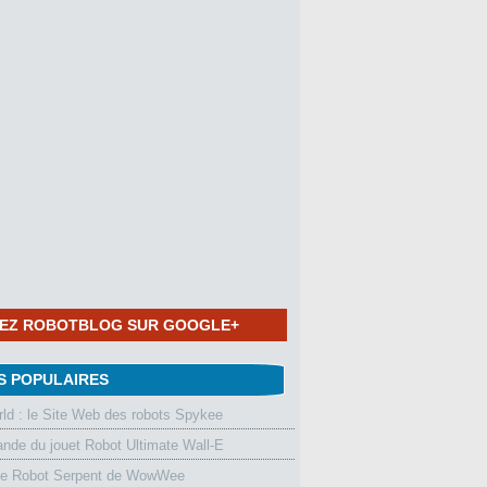
NEZ ROBOTBLOG SUR GOOGLE+
S POPULAIRES
d : le Site Web des robots Spykee
de du jouet Robot Ultimate Wall-E
le Robot Serpent de WowWee