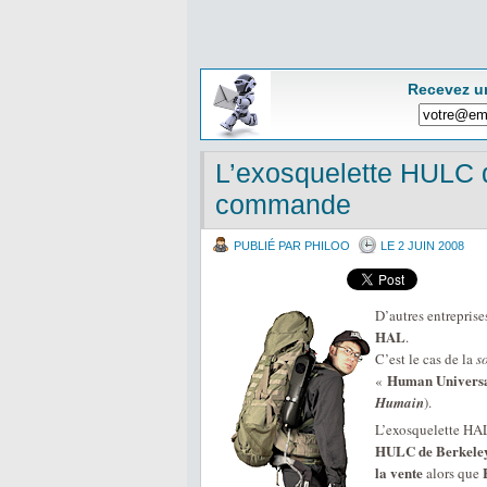
Recevez u
L’exosquelette HULC d
commande
PUBLIÉ PAR PHILOO
LE 2 JUIN 2008
D’autres entrepris
HAL
.
C’est le cas de la
s
Human Universa
«
Humain
).
L’exosquelette HA
HULC de Berkeley
la vente
alors que