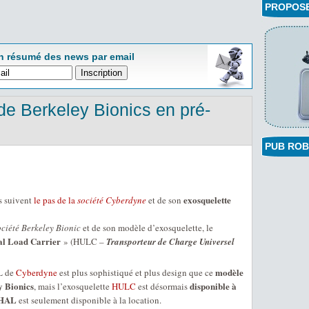
PROPOSEZ
n résumé des news par email
e Berkeley Bionics en pré-
PUB ROB
exosquelette
es suivent
le pas de la
société Cyberdyne
et de son
ociété Berkeley Bionic
et de son modèle d’exosquelette, le
l Load Carrier
» (HULC –
Transporteur de Charge Universel
modèle
L de
Cyberdyne
est plus sophistiqué et plus design que ce
 Bionics
disponible à
, mais l’exosquelette
HULC
est désormais
HAL
est seulement disponible à la location.