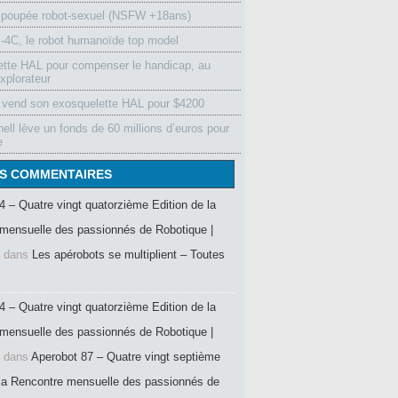
 poupée robot-sexuel (NSFW +18ans)
4C, le robot humanoïde top model
ette HAL pour compenser le handicap, au
xplorateur
vend son exosquelette HAL pour $4200
ell lève un fonds de 60 millions d’euros pour
e
S COMMENTAIRES
4 – Quatre vingt quatorzième Edition de la
mensuelle des passionnés de Robotique |
dans
Les apérobots se multiplient – Toutes
4 – Quatre vingt quatorzième Edition de la
mensuelle des passionnés de Robotique |
dans
Aperobot 87 – Quatre vingt septième
 la Rencontre mensuelle des passionnés de