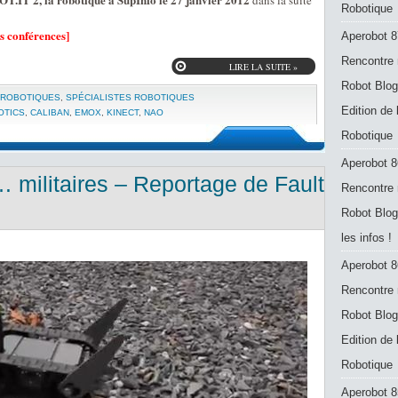
dans la suite
Robotique
s conférences]
Aperobot 8
Rencontre 
LIRE LA SUITE »
Robot Blog
 ROBOTIQUES
,
SPÉCIALISTES ROBOTIQUES
Edition de
OTICS
,
CALIBAN
,
EMOX
,
KINECT
,
NAO
Robotique
Aperobot 8
… militaires – Reportage de Fault
Rencontre 
Robot Blog
les infos !
Aperobot 8
Rencontre 
Robot Blog
Edition de
Robotique
Aperobot 8