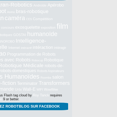
ran-Robotics
Apérobo
Androïde
bot
bras-robotique
Asimo
an
caméra
Compétition
CES
film
exosquelette
concours
exposition
humanoïde
GOSTAI
botiques
Intelligence-
NNOROBO
elle
intéraction
Internet
intéragir
intéractif
ao
Programmation de Robots
tés avec Robots
Robotique
Robocup
Robotique Médicale
robots-de-
robots-domestiques
Robots Aspirateurs
s Humanoïdes
salon
Roomba
-fiction
Transformers
Terminator
mmande
Wall-E
Urbi
WowWee
WIFI
s Flash tag cloud by
Roy Tanck
requires
er
9 or better.
NEZ ROBOTBLOG SUR FACEBOOK