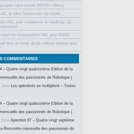
 poupée robot-sexuel (NSFW +18ans)
4C, le robot humanoïde top model
ette HAL pour compenser le handicap, au
xplorateur
vend son exosquelette HAL pour $4200
ell lève un fonds de 60 millions d’euros pour
e
S COMMENTAIRES
4 – Quatre vingt quatorzième Edition de la
mensuelle des passionnés de Robotique |
dans
Les apérobots se multiplient – Toutes
4 – Quatre vingt quatorzième Edition de la
mensuelle des passionnés de Robotique |
dans
Aperobot 87 – Quatre vingt septième
 la Rencontre mensuelle des passionnés de