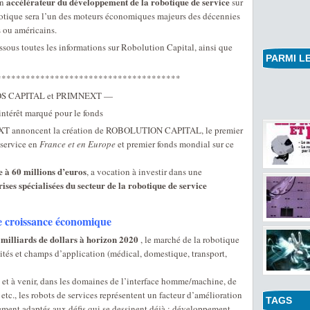
accélérateur du développement de la robotique de service
un
sur
botique sera l’un des moteurs économiques majeurs des décennies
s ou américains.
sous toutes les informations sur Robolution Capital, ainsi que
PARMI LE
**************************************
ORKOS CAPITAL et PRIMNEXT —
 intérêt marqué pour le fonds
 annoncent la création de ROBOLUTION CAPITAL, le premier
 service en
France et en Europe
et premier fonds mondial sur ce
e à 60 millions d’euros
, a vocation à investir dans une
rises spécialisées du secteur de la robotique de service
de croissance économique
 milliards de dollars à horizon 2020
, le marché de la robotique
vités et champs d’application (médical, domestique, transport,
 et à venir, dans les domaines de l’interface homme/machine, de
n, etc., les robots de services représentent un facteur d’amélioration
TAGS
rement adaptés aux défis qui se dessinent déjà : développement