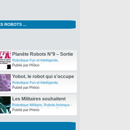
S ROBOTS ...
Robots, c’est pas que de la
Science-Fiction – Article du
Robotique de Service
,
Robots de
journal 20 Minutes
Compagnie
Publié par Philoo
Planète Robots N°9 – Sortie
du Magazine
Robotique Fun et Intelligente
,
Spécialistes Robotiques
Publié par Philoo
Yobot, le robot qui s’occupe
des bagages dans les hotels
Robotique Fun et Intelligente
,
Yotel
Robotique Insolite
Publié par Philoo
Les Militaires souhaitent
utiliser des mini robots
Robotique Militaire
,
Robots Animaux -
espions.
Biomimétisme
,
Spécialistes Robotiques
Publié par Philoo