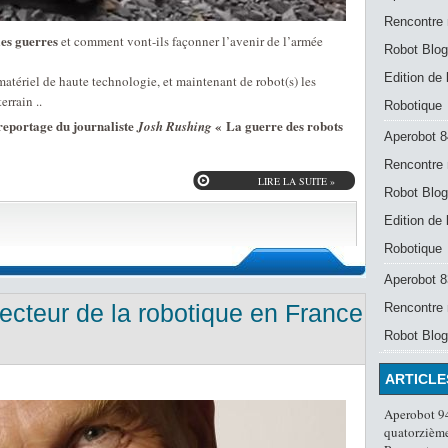
Rencontre 
les guerres
et comment vont-ils façonner l’avenir de l’armée
Robot Blog
Edition de
 matériel de haute technologie, et maintenant de robot(s) les
rrain ..
Robotique
reportage du journaliste
« La guerre des robots
Josh Rushing
Aperobot 8
Rencontre 
LIRE LA SUITE »
Robot Blog
Edition de
Robotique
Aperobot 83
ecteur de la robotique en France
Rencontre 
Robot Blog
ARTICLE
Aperobot 94
quatorzième