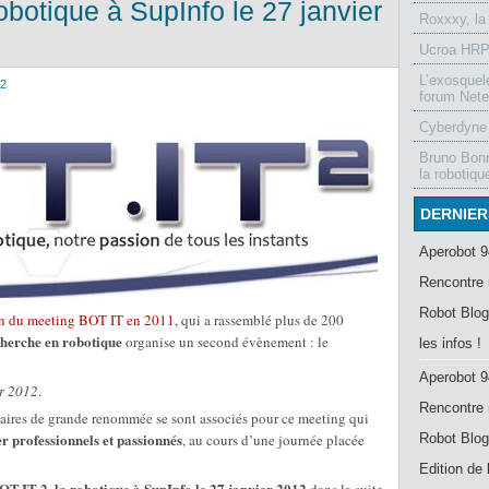
obotique à SupInfo le 27 janvier
Roxxxy, la
Ucroa HRP-
L’exosquel
12
forum Nete
Cyberdyne 
Bruno Bonn
la robotiqu
DERNIER
Aperobot 9
Rencontre 
Robot Blog
on du meeting BOT IT en 2011,
qui a rassemblé plus de 200
cherche en robotique
organise un second évènement : le
les infos !
Aperobot 9
er 2012
.
Rencontre 
enaires de grande renommée se sont associés pour ce meeting qui
r professionnels et passionnés
, au cours d’une journée placée
Robot Blog
Edition de
OT.IT 2, la robotique à SupInfo le 27 janvier 2012