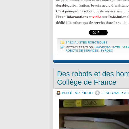
durable, urbanisation, besoin accru d’assistan
C’est pourquoi la robotique de service sera un
informations et
vidéo
sur Robolution C
Plus d’
dédié à la robotique de service
dans la suite 
SPÉCIALISTES ROBOTIQUES
MOTS-CLEFS/TAGS:
INNOROBO
,
INTELLIGEN
ROBOTS-DE-SERVICES
,
SYROBO
Des robots et des hom
Collège de France
PUBLIÉ PAR PHILOO
LE 24 JANVIER 20