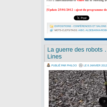
Plus d’
…
[Update 25/01/2012 : ajout du programme de
EXPOSITIONS - CONFÉRENCES ET SALONS
MOTS-CLEFS/TAGS:
AIBO
,
ALDEBARAN-ROB
La guerre des robots 
Lines
PUBLIÉ PAR PHILOO
LE 8 JANVIER 2012