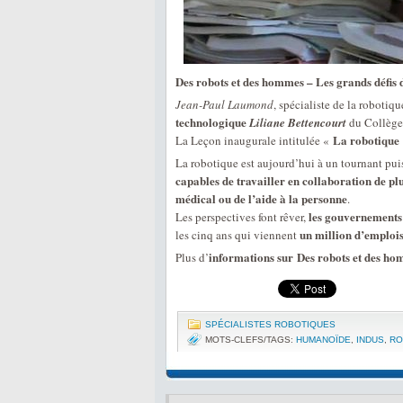
Des robots et des hommes – Les grands défis 
Jean-Paul Laumond
, spécialiste de la robotiq
technologique
Liliane Bettencourt
du Collège
La robotique 
La Leçon inaugurale intitulée «
La robotique est aujourd’hui à un tournant puis
capables de travailler en collaboration de pl
médical ou de l’aide à la personne
.
les gouvernements 
Les perspectives font rêver,
un million d’emplois 
les cinq ans qui viennent
informations sur Des robots et des ho
Plus d’
SPÉCIALISTES ROBOTIQUES
MOTS-CLEFS/TAGS:
HUMANOÏDE
,
INDUS
,
RO