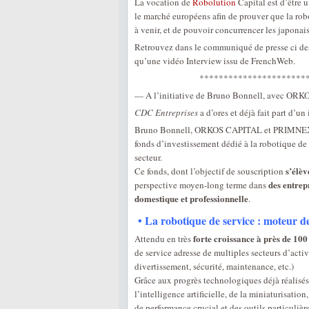
La vocation de
Robolution
Capital est d’être 
le marché européens afin de prouver que la ro
à venir, et de pouvoir concurrencer les japonai
Retrouvez dans le communiqué de presse ci des
qu’une vidéo Interview issu de FrenchWeb.
**********************
— A l’initiative de Bruno Bonnell, avec 
CDC Entreprises
a d’ores et déjà fait part d’un
Bruno Bonnell, ORKOS CAPITAL et PRIMNEXT
fonds d’investissement dédié à la robotique de
secteur.
s’élèv
Ce fonds, dont l’objectif de souscription
des entrep
perspective moyen-long terme dans
domestique et professionnelle
.
• La robotique de service : moteur 
forte croissance à près de 100
Attendu en très
de service adresse de multiples secteurs d’acti
divertissement, sécurité, maintenance, etc.)
Grâce aux progrès technologiques déjà réalisés
l’intelligence artificielle, de la miniaturisatio
de performance crucial et des outils particuliè