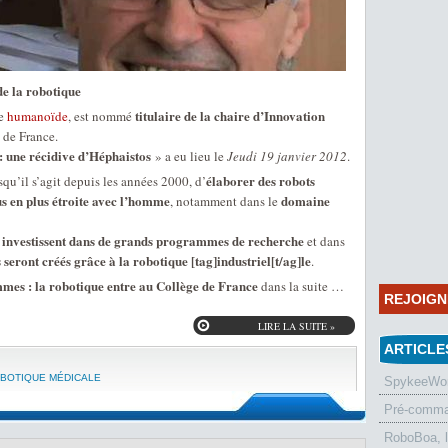
de la robotique
titulaire de la chaire d’Innovation
ue
humanoïde
, est nommé
 de France.
: une récidive d’Héphaistos
» a eu lieu le
Jeudi 19 janvier 2012
.
élaborer des robots
qu’il s’agit depuis les années 2000, d’
us en plus étroite avec l’homme
domaine
, notamment dans le
investissent dans de grands programmes de recherche
et dans
seront créés grâce à la robotique [tag]industriel[t/ag]le
.
mmes : la robotique entre au Collège de France
dans la suite …
REJOIG
LIRE LA SUITE »
ARTICLE
BOTIQUE MÉDICALE
SpykeeWorl
Pré-comman
RoboBoa, 