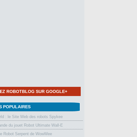
NEZ ROBOTBLOG SUR GOOGLE+
S POPULAIRES
d : le Site Web des robots Spykee
de du jouet Robot Ultimate Wall-E
le Robot Serpent de WowWee