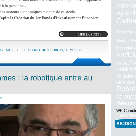
Aldeba
ce à la personne…
 des moteurs économiques majeurs de ce siècle.
Apéro
apital : Création du 1er Fonds d’investissement Européen
Calib
…
Robotique
LIRE LA SUITE »
Gadgets Ro
industriel
I
CE-ARTIFICIELLE
,
ROBOLUTION
,
ROBOTIQUE MÉDICALE
,
Artifici
N
iRobot
Publici
mes : la robotique entre au
Militaire
services
Robot
science
12
téléco
WP Cumulu
Flash Play
REJOIG