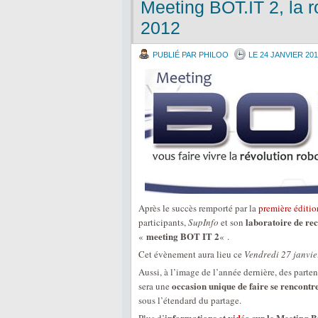
Meeting BOT.IT 2, la r
2012
PUBLIÉ PAR PHILOO
LE 24 JANVIER 20
Après le succès remporté par la
première éditi
laboratoire de re
participants,
SupInfo
et son
meeting BOT IT 2
«
« .
Cet évènement aura lieu ce
Vendredi 27 janvi
Aussi, à l’image de l’année dernière, des part
occasion unique de faire se rencontre
sera une
sous l’étendard du partage.
informations et
vidéo
sur le Meeting B