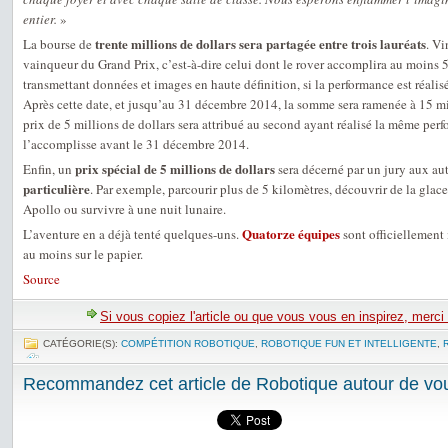
entier.
»
trente millions de dollars sera partagée entre trois lauréats
La bourse de
. Vi
vainqueur du Grand Prix, c’est-à-dire celui dont le rover accomplira au moins 
transmettant données et images en haute définition, si la performance est réali
Après cette date, et jusqu’au 31 décembre 2014, la somme sera ramenée à 15 m
prix de 5 millions de dollars sera attribué au second ayant réalisé la même perf
l’accomplisse avant le 31 décembre 2014.
prix spécial de 5 millions de dollars
Enfin, un
sera décerné par un jury aux au
particulière
. Par exemple, parcourir plus de 5 kilomètres, découvrir de la glace
Apollo ou survivre à une nuit lunaire.
Quatorze équipes
L’aventure en a déjà tenté quelques-uns.
sont officiellement 
au moins sur le papier.
Source
Si vous copiez l'article ou que vous vous en inspirez, merci
CATÉGORIE(S):
COMPÉTITION ROBOTIQUE
,
ROBOTIQUE FUN ET INTELLIGENTE
,
Recommandez cet article de Robotique autour de vou