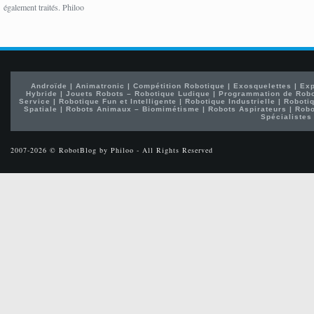
également traités. Philoo
Androïde
|
Animatronic
|
Compétition Robotique
|
Exosquelettes
|
Exp
Hybride
|
Jouets Robots – Robotique Ludique
|
Programmation de Rob
Service
|
Robotique Fun et Intelligente
|
Robotique Industrielle
|
Robotiq
Spatiale
|
Robots Animaux – Biomimétisme
|
Robots Aspirateurs
|
Robo
Spécialistes
2007-2026 © RobotBlog by Philoo - All Rights Reserved