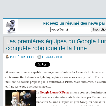
Recevez un résumé des news par
Les premières équipes du Google Lun
conquête robotique de la Lune
PUBLIÉ PAR PHILOO
LE 26 JUIN 2008
robot sur la Lune
Si vous vous sentez capable d’envoyer un
, de lui faire par
transmettant données et photographies
en
, alors vous serez peut-être l’heur
fondation X-Prize
millions de dollars proposé par la
. Mais faites vite, d’excel
et il ne reste que quelques années…
Google Lunar X Prize
compétition interna
Le
est une
s’adresse aux entreprises privées tentées par l’aventure 
fondation X-Prize s’inspire du
prix Orteg
, du nom d’un 