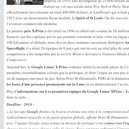
proposa, en 1919, une récompense de 25.000 dollars au
réaliser un vol sans escale entre
New York
et
Paris
. Neu
officiellement (investissant au total 400.000 dollars), et
Lindbergh
, qui n’était
Spirit of St Louis
1927 avec un monomoteur Ryan modifié, le
. On dit souvent 
l’aviation commerciale moderne.
prix X-Prize
Le premier
a été initié en 1996 et offrait une somme de 10 million
financée par des capitaux privés qui pourrait construire et faire voler un engi
An
100 kilomètres d’altitude, deux fois en deux semaines maximum. Rebaptisé
Spaceflight
, il a réuni 26 équipes de 6 pays qui ont investi au total plus de cen
compétition a été remportée par la
société Mojave Aerospace Ventures
(filiale
Composites
).
Google Lunar X Prize
Aujourd’hui, le
souhaite initier la seconde phase de l’e
première, essentiellement colorée par la politique, et dont l’enjeu ne sera pas
ou de marquer une trace de pas. Selon
Peter H. Diamandis
, P-DG de la fondation
les bases d’une présence permanente sur la Lune
en en démocratisant l’accès.
informations sur Les premières équipes du Google Lunar XPrize – L
Plus d’
dans la suite …
Deadline : 2014 :
«
Le fait que
Google
finance la bourse et donne son titre à la compétition sou
radicalement nouvelle et de participation globale, affirme Peter H. Diamandis
avec l’équipe Google, nous serons en mesure de partager cette
course vers l’e
chaque foyer et avec chaque salle de classe. Nous espérons enflammer l’imag