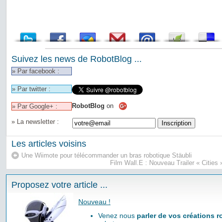
Suivez les news de RobotBlog ...
» Par facebook :
» Par twitter :
RobotBlog
on
» Par Google+ :
» La newsletter :
Les articles voisins
Une Wiimote pour télécommander un bras robotique Stäubli
Film Wall.E : Nouveau Trailer « Cities »
Proposez votre article ...
Nouveau !
Venez nous
parler de vos créations 