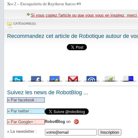
Xos 2 – Exosquelette de Raytheon Sarcos #9
Si vous copiez l'article ou que vous vous en inspirez, merci
CATÉGORIE(S):
Recommandez cet article de Robotique autour de vou
Suivez les news de RobotBlog ...
» Par facebook :
» Par twitter :
RobotBlog
on
» Par Google+ :
» La newsletter :