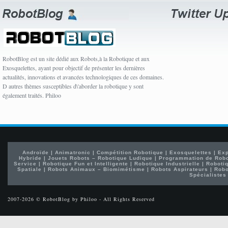
RobotBlog est un site dédié aux Robots,à la Robotique et aux
Exosquelettes, ayant pour objectif de présenter les dernières
actualités, innovations et avancées technologiques de ces domaines.
D autres thèmes susceptibles d\'aborder la robotique y sont
également traités. Philoo
Androïde
|
Animatronic
|
Compétition Robotique
|
Exosquelettes
|
Exp
Hybride
|
Jouets Robots – Robotique Ludique
|
Programmation de Rob
Service
|
Robotique Fun et Intelligente
|
Robotique Industrielle
|
Robotiq
Spatiale
|
Robots Animaux – Biomimétisme
|
Robots Aspirateurs
|
Robo
Spécialistes
2007-2026 © RobotBlog by Philoo - All Rights Reserved