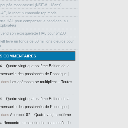
 poupée robot-sexuel (NSFW +18ans)
4C, le robot humanoïde top model
ette HAL pour compenser le handicap, au
xplorateur
vend son exosquelette HAL pour $4200
ell lève un fonds de 60 millions d’euros pour
e
S COMMENTAIRES
4 – Quatre vingt quatorzième Edition de la
mensuelle des passionnés de Robotique |
dans
Les apérobots se multiplient – Toutes
4 – Quatre vingt quatorzième Edition de la
mensuelle des passionnés de Robotique |
dans
Aperobot 87 – Quatre vingt septième
 la Rencontre mensuelle des passionnés de