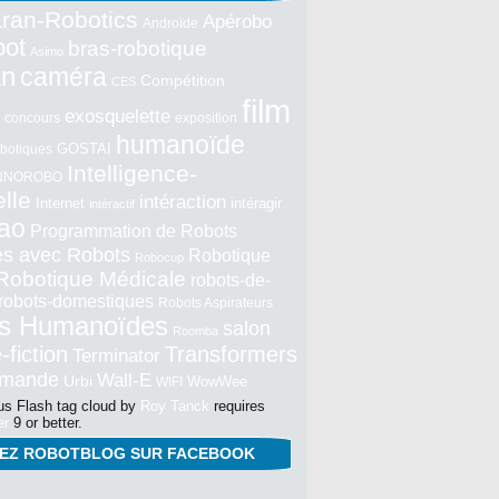
ran-Robotics
Apérobo
Androïde
bot
bras-robotique
Asimo
an
caméra
Compétition
CES
film
exosquelette
concours
exposition
humanoïde
GOSTAI
botiques
Intelligence-
NNOROBO
elle
intéraction
Internet
intéragir
intéractif
ao
Programmation de Robots
tés avec Robots
Robotique
Robocup
Robotique Médicale
robots-de-
robots-domestiques
Robots Aspirateurs
s Humanoïdes
salon
Roomba
-fiction
Transformers
Terminator
mmande
Wall-E
Urbi
WowWee
WIFI
s Flash tag cloud by
Roy Tanck
requires
er
9 or better.
NEZ ROBOTBLOG SUR FACEBOOK