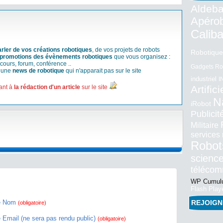
Aldeba
Apéro
Calib
arler de vos créations robotiques
, de vos projets de robots
Robotique
promotions des évènements robotiques
que vous organisez :
cours, forum, conférence ..
Gadgets Ro
r une
news de robotique
qui n'apparait pas sur le site
industriel
I
ant à
la rédaction d'un article
sur le site
Artifici
N
iRobot
Publici
Militaire
services
Robot
science
téléco
WP Cumulu
Flash Play
e Nom
REJOIG
(obligatoire)
e Email (ne sera pas rendu public)
(obligatoire)