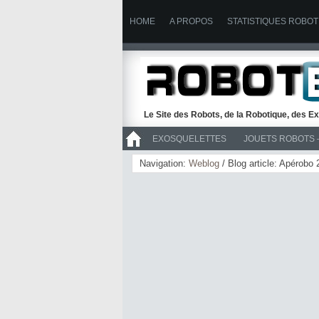
HOME
A PROPOS
STATISTIQUES ROBOT
Le Site des Robots, de la Robotique, des Ex
EXOSQUELETTES
JOUETS ROBOTS 
>> ROBOTS
Navigation:
Weblog
/ Blog article: Apérobo