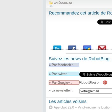
CATÉGORIE(S):
Recommandez cet article de Rob
Suivez les news de RobotBlog .
» Par facebook :
» Par twitter :
RobotBlog
on
» Par Google+ :
» La newsletter :
Les articles voisins
Aperobot 29.0 – Vingt-neuvième Edition