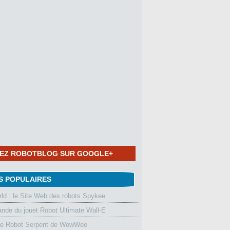
NEZ ROBOTBLOG SUR GOOGLE+
S POPULAIRES
d : le Site Web des robots Spykee
de du jouet Robot Ultimate Wall-E
le Robot Serpent de WowWee