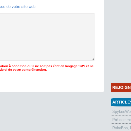
sse de votre site web
ation à condition qu'il ne soit pas écrit en langage SMS et ne
 Merci de votre compréhension.
REJOIG
ARTICLE
SpykeeWorl
Pré-comman
RoboBoa, 