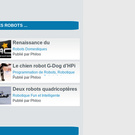
S ROBOTS ...
l-E de Pixar : le 3ème teaser !
obots
Philoo
Renaissance du
Nabaztag:tag le 24
Robots Domestiques
décembre 2011 à minuit
Publié par Philoo
Le chien robot G-Dog d’HPi
Programmation de Robots
,
Robotique
Fun et Intelligente
,
Robots Animaux -
Publié par Philoo
Biomimétisme
Deux robots quadricoptères
jonglent avec une balle de
Robotique Fun et Intelligente
pingpong
Publié par Philoo