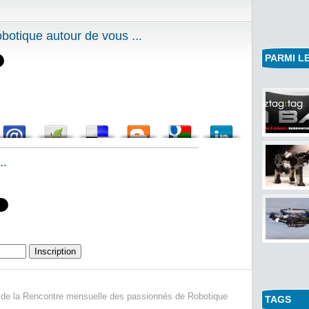
otique autour de vous ...
PARMI LE
Film Wal
Films de R
Publié par 
..
 de la Rencontre mensuelle des passionnés de Robotique
TAGS