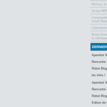
Roxxxy, la
Ucroa HRP-
L’exosquel
forum Nete
Cyberdyne 
Bruno Bonn
la robotiqu
DERNIER
Aperobot 9
Rencontre 
Robot Blog
les infos !
Aperobot 9
Rencontre 
Robot Blog
Edition de