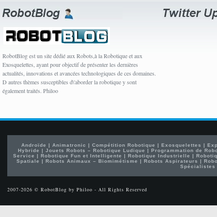
RobotBlog est un site dédié aux Robots,à la Robotique et aux
Exosquelettes, ayant pour objectif de présenter les dernières
actualités, innovations et avancées technologiques de ces domaines.
D autres thèmes susceptibles d\'aborder la robotique y sont
également traités. Philoo
Androïde
|
Animatronic
|
Compétition Robotique
|
Exosquelettes
|
Exp
Hybride
|
Jouets Robots – Robotique Ludique
|
Programmation de Rob
Service
|
Robotique Fun et Intelligente
|
Robotique Industrielle
|
Robotiq
Spatiale
|
Robots Animaux – Biomimétisme
|
Robots Aspirateurs
|
Robo
Spécialistes
2007-2026 © RobotBlog by Philoo - All Rights Reserved