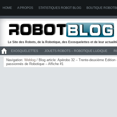
HOME
A PROPOS
STATISTIQUES ROBOT BLOG
BOUTIQUE ROBOTB
Le Site des Robots, de la Robotique, des Exosquelettes et de leur actuali
EXOSQUELETTES
JOUETS ROBOTS – ROBOTIQUE LUDIQUE
R
>> ROBOTS
Navigation:
Weblog
/ Blog article: Apérobo 32 – Trente-deuxième Edition
passionnés de Robotique – Affiche #1