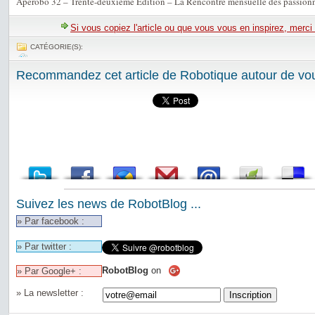
Apérobo 32 – Trente-deuxième Edition – La Rencontre mensuelle des passionn
Si vous copiez l'article ou que vous vous en inspirez, merci
CATÉGORIE(S):
Recommandez cet article de Robotique autour de vou
Suivez les news de RobotBlog ...
» Par facebook :
» Par twitter :
RobotBlog
on
» Par Google+ :
» La newsletter :