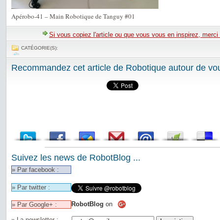
Apérobo-41 – Main Robotique de Tanguy #01
Si vous copiez l'article ou que vous vous en inspirez, merci
CATÉGORIE(S):
Recommandez cet article de Robotique autour de vou
Suivez les news de RobotBlog ...
» Par facebook :
» Par twitter :
RobotBlog
on
» Par Google+ :
» La newsletter :