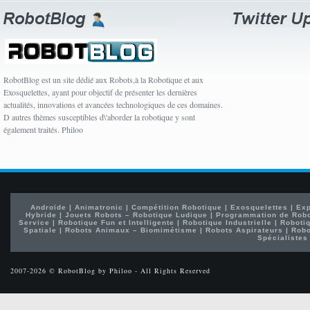
RobotBlog est un site dédié aux Robots,à la Robotique et aux
Exosquelettes, ayant pour objectif de présenter les dernières
actualités, innovations et avancées technologiques de ces domaines.
D autres thèmes susceptibles d\'aborder la robotique y sont
également traités. Philoo
Androïde
|
Animatronic
|
Compétition Robotique
|
Exosquelettes
|
Exp
Hybride
|
Jouets Robots – Robotique Ludique
|
Programmation de Rob
Service
|
Robotique Fun et Intelligente
|
Robotique Industrielle
|
Robotiq
Spatiale
|
Robots Animaux – Biomimétisme
|
Robots Aspirateurs
|
Robo
Spécialistes
2007-2026 © RobotBlog by Philoo - All Rights Reserved