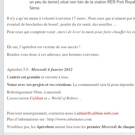
un peu du terroir) situé non loin de la station RER Port Roya
5ème.
Il n’y a qu’un menu à volonté à environ 17 euros . Pour ceux qui n’aiment pas l
éventail de brochettes de boeuf , poulet du riz sauté, des nouilles …
Pour ceux qui comptent venir ,
merci de lever la main pour faire chauffer les r
Eh oui, l’apérobot est victime de son succès !
Rendez-vous donc à ces adresses, aux horaires convenus.
Apérobot 5.0 :
Mercredi 4 Janvier 2012
entrée est gratuite
L’
et ouverte à tous.
Venez avec vos projets et vos créations
. La communauté sera là pour répondre 
Robotiquement Vôtre, à mercredi.
L’
association
Caliban
et «
World of Robot
« .
Pour tout renseignement, contactez-nous à
admin@caliban-web.com
Plus d’informations sur : http://www.cubernetes.com
Apérobots
premier
de chaque
N’oubliez pas, les
auront lieu tous les
Mercredi