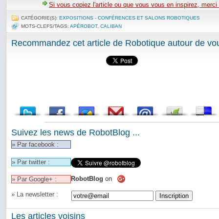
Si vous copiez l'article ou que vous vous en inspirez, merci
CATÉGORIE(S):
EXPOSITIONS - CONFÉRENCES ET SALONS ROBOTIQUES
MOTS-CLEFS/TAGS:
APÉROBOT
,
CALIBAN
Recommandez cet article de Robotique autour de vou
Suivez les news de RobotBlog ...
» Par facebook :
» Par twitter :
RobotBlog
on
» Par Google+ :
» La newsletter :
Les articles voisins