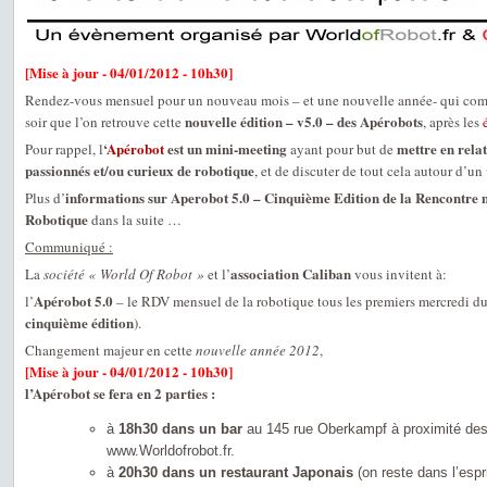
[Mise à jour - 04/01/2012 - 10h30]
Rendez-vous mensuel pour un nouveau mois – et une nouvelle année- qui comm
nouvelle édition – v5.0 – des Apérobots
soir que l’on retrouve cette
, après les
‘
Apérobot
est un mini-meeting
mettre en relat
Pour rappel, l
ayant pour but de
passionnés et/ou curieux de robotique
, et de discuter de tout cela autour d’un 
informations sur Aperobot 5.0 – Cinquième Edition de la Rencontre 
Plus d’
Robotique
dans la suite …
Communiqué :
association Caliban
La
société « World Of Robot »
et l’
vous invitent à:
Apérobot 5.0
l’
– le RDV mensuel de la robotique tous les premiers mercredi du 
cinquième édition
).
Changement majeur en cette
nouvelle année 2012
,
[Mise à jour - 04/01/2012 - 10h30]
l’Apérobot se fera en 2 parties :
à
18h30 dans un bar
au 145 rue Oberkampf à proximité de
www.Worldofrobot.fr.
à
20h30 dans un restaurant Japonais
(on reste dans l’espr