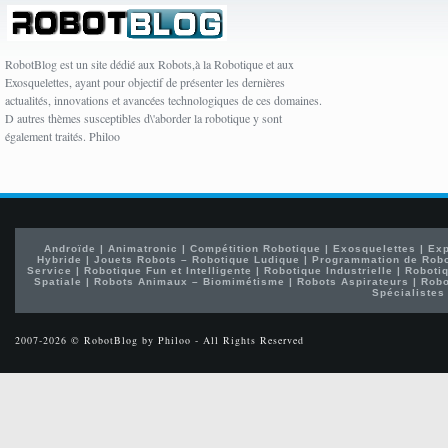
RobotBlog est un site dédié aux Robots,à la Robotique et aux
Exosquelettes, ayant pour objectif de présenter les dernières
actualités, innovations et avancées technologiques de ces domaines.
D autres thèmes susceptibles d\'aborder la robotique y sont
également traités. Philoo
Androïde
|
Animatronic
|
Compétition Robotique
|
Exosquelettes
|
Exp
Hybride
|
Jouets Robots – Robotique Ludique
|
Programmation de Rob
Service
|
Robotique Fun et Intelligente
|
Robotique Industrielle
|
Robotiq
Spatiale
|
Robots Animaux – Biomimétisme
|
Robots Aspirateurs
|
Robo
Spécialistes
2007-2026 © RobotBlog by Philoo - All Rights Reserved